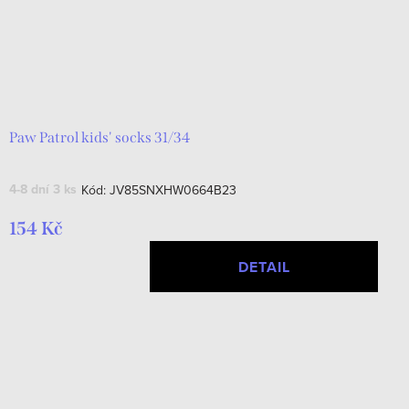
Paw Patrol kids' socks 31/34
4-8 dní
3 ks
Kód:
JV85SNXHW0664B23
154 Kč
DETAIL