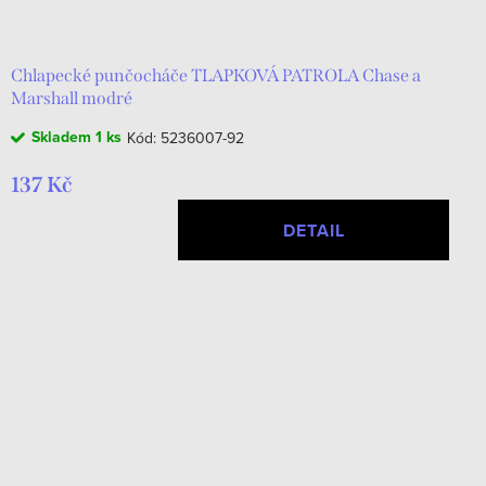
d
t
u
ů
k
Chlapecké punčocháče TLAPKOVÁ PATROLA Chase a
Marshall modré
t
Skladem
1 ks
Kód:
5236007-92
ů
137 Kč
DETAIL