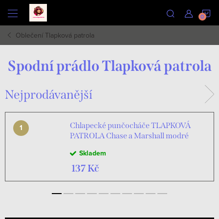
Přejít
N
na
obsah
Oblečení Tlapková patrola
K
Spodní prádlo Tlapková patrola
Nejprodávanější
Chlapecké punčocháče TLAPKOVÁ
PATROLA Chase a Marshall modré
Skladem
137 Kč