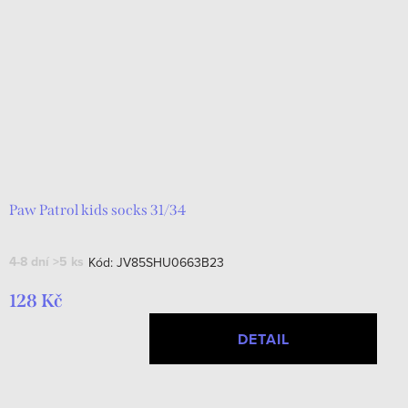
Paw Patrol kids socks 31/34
4-8 dní
>5 ks
Kód:
JV85SHU0663B23
128 Kč
DETAIL