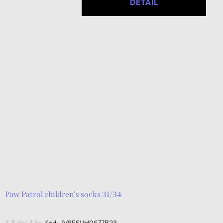
DETAIL
Paw Patrol children's socks 31/34
4-8 dní
4 ks
Kód:
JV85SVH0677B23