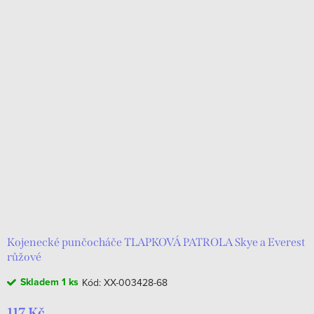
Kojenecké punčocháče TLAPKOVÁ PATROLA Skye a Everest
růžové
Skladem
1 ks
Kód:
XX-003428-68
117 Kč