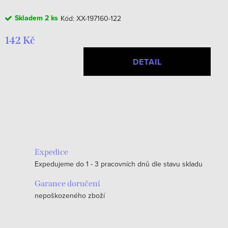
Skladem
2 ks
Kód:
XX-197160-122
142 Kč
DETAIL
O
v
l
á
Expedice
d
Expedujeme do 1 - 3 pracovních dnů dle stavu skladu
a
c
Garance doručení
nepoškozeného zboží
í
p
r