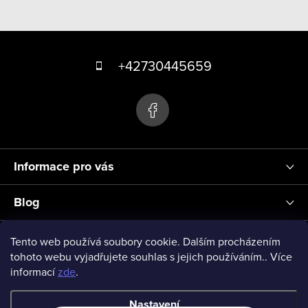
v
k
Z
y
á
+42730445659
v
p
ý
p
a
i
t
s
í
u
Informace pro vás
Blog
Přihlášení
Tento web používá soubory cookie. Dalším procházením
tohoto webu vyjadřujete souhlas s jejich používáním.. Více
informací
zde
.
vseprodeti-eu
Nastavení