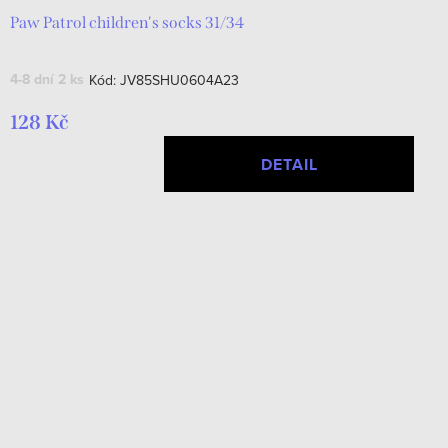
Paw Patrol children's socks 31/34
4-8 dní
2 ks
Kód:
JV85SHU0604A23
128 Kč
DETAIL