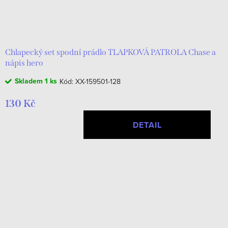
Chlapecký set spodní prádlo TLAPKOVÁ PATROLA Chase a
nápis hero
Skladem
1 ks
Kód:
XX-159501-128
130 Kč
DETAIL