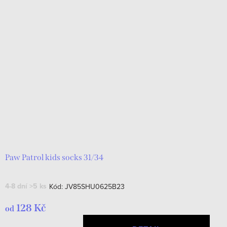
Paw Patrol kids socks 31/34
4-8 dní
>5 ks
Kód:
JV85SHU0625B23
128 Kč
od