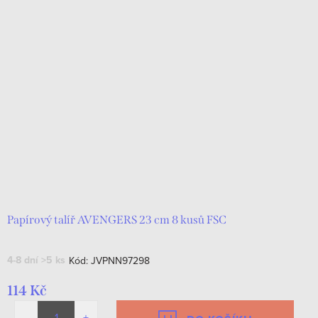
Papírový talíř AVENGERS 23 cm 8 kusů FSC
4-8 dní
>5 ks
Kód:
JVPNN97298
114 Kč