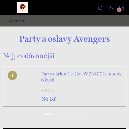
Přejít
N
na
obsah
Avengers
K
Party a oslavy Avengers
Nejprodávanější
Party dárková taška AVENGERS modrá
6 kusů
4-8 dní
36 Kč