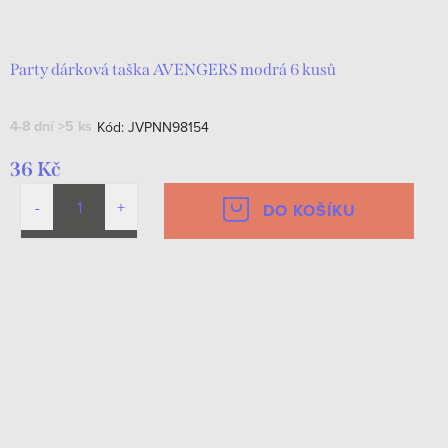
d
t
u
ů
k
Party dárková taška AVENGERS modrá 6 kusů
t
4-8 dní
>5 ks
Kód:
JVPNN98154
ů
36 Kč
DO KOŠÍKU