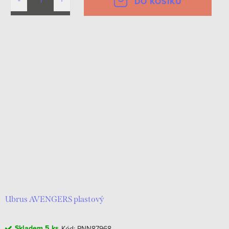
DO KOŠÍKU
Ubrus AVENGERS plastový
Skladem
5 ks
Kód:
PNN87968