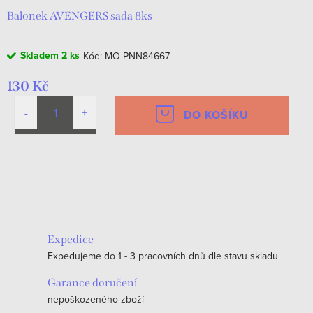
Balonek AVENGERS sada 8ks
Skladem
2 ks
Kód:
MO-PNN84667
130 Kč
DO KOŠÍKU
O
v
l
á
Expedice
d
Expedujeme do 1 - 3 pracovních dnů dle stavu skladu
a
c
Garance doručení
nepoškozeného zboží
í