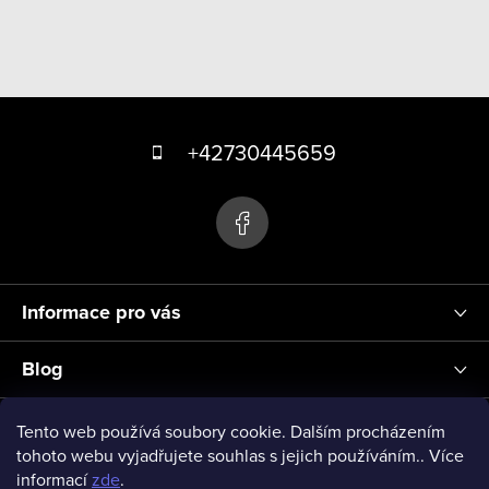
p
r
v
k
Z
y
á
+42730445659
v
p
ý
p
a
i
t
s
í
u
Informace pro vás
Blog
Přihlášení
Tento web používá soubory cookie. Dalším procházením
tohoto webu vyjadřujete souhlas s jejich používáním.. Více
informací
zde
.