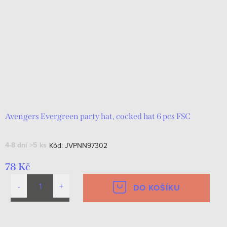
Avengers Evergreen party hat, cocked hat 6 pcs FSC
4-8 dní
>5 ks
Kód:
JVPNN97302
78 Kč
DO KOŠÍKU