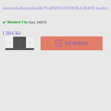
Autosedačka podsedák TLAPKOVÁ PATROLA ISOFIX modrá
Skladem
1 ks
Kód:
34073
1 284 Kč
DO KOŠÍKU