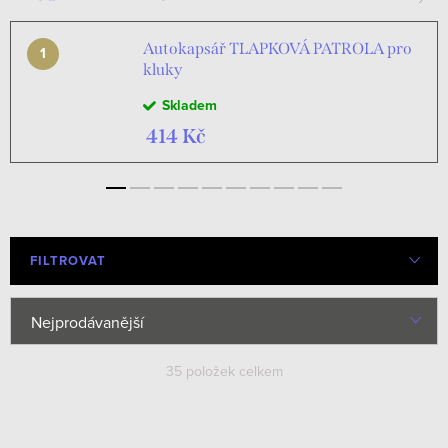
Autokapsář TLAPKOVÁ PATROLA pro
kluky
Skladem
414 Kč
FILTROVAT
Ř
Nejprodávanější
a
Nejlevnější
35
položek celkem
z
e
Nejdražší
V
n