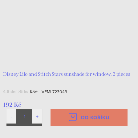
Disney Lilo and Stitch Stars sunshade for window, 2 pieces
4-8 dní
>5 ks
Kód:
JVFML723049
192 Kč
DO KOŠÍKU