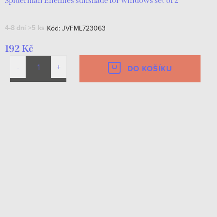
Spiderman Enemies sunshade for windows set of 2
4-8 dní
>5 ks
Kód:
JVFML723063
192 Kč
DO KOŠÍKU