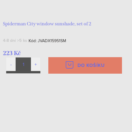
Spiderman City window sunshade, set of 2
4-8 dní
>5 ks
Kód:
JVADX15951SM
223 Kč
DO KOŠÍKU