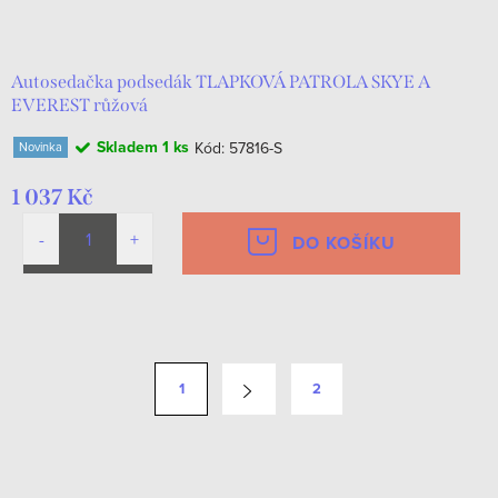
Autosedačka podsedák TLAPKOVÁ PATROLA SKYE A
EVEREST růžová
Skladem
1 ks
Kód:
57816-S
Novinka
1 037 Kč
DO KOŠÍKU
O
v
S
1
2
l
t
á
r
d
á
a
n