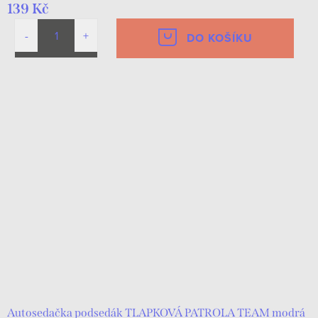
139 Kč
DO KOŠÍKU
Autosedačka podsedák TLAPKOVÁ PATROLA TEAM modrá