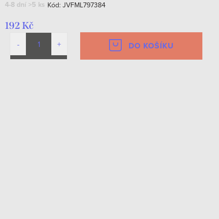
4-8 dní
>5 ks
Kód:
JVFML797384
192 Kč
DO KOŠÍKU