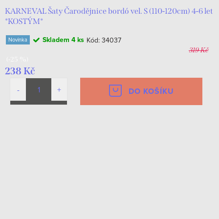
KARNEVAL Šaty Čarodějnice bordó vel. S (110-120cm) 4-6 let
*KOSTÝM*
Skladem
4 ks
Kód:
34037
Novinka
319 Kč
(-25 %)
238 Kč
DO KOŠÍKU