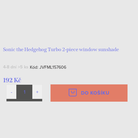
Sonic the Hedgehog Turbo 2-piece window sunshade
4-8 dní
>5 ks
Kód:
JVFML157606
192 Kč
DO KOŠÍKU