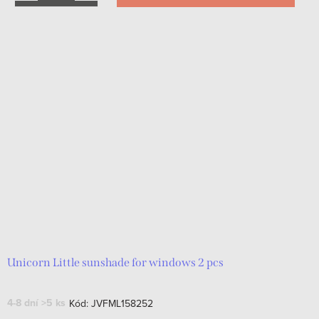
Unicorn Little sunshade for windows 2 pcs
4-8 dní
>5 ks
Kód:
JVFML158252