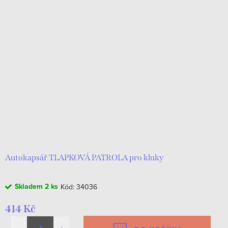
ý
Abecedně
í
p
p
i
r
s
o
p
d
r
u
o
k
d
t
u
ů
k
Autokapsář TLAPKOVÁ PATROLA pro kluky
t
Skladem
2 ks
Kód:
34036
ů
414 Kč