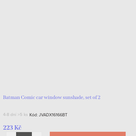
Batman Comic car window sunshade, set of 2
4-8 dní
>5 ks
Kód:
JVADX16166BT
223 Kč