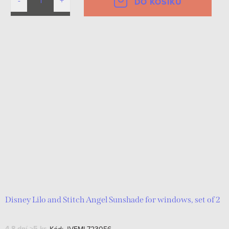
DO KOŠÍKU
Disney Lilo and Stitch Angel Sunshade for windows, set of 2
4-8 dní
>5 ks
Kód:
JVFML723056