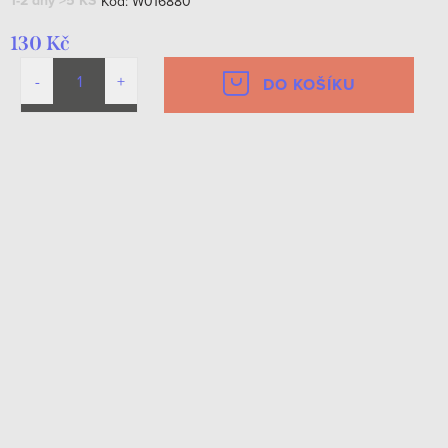
1-2 dny
>5 KS
Kód:
W016880
130 Kč
DO KOŠÍKU