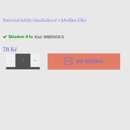
d
t
u
ů
k
Barevné křídy chodníkové v kbelíku 15ks
t
Skladem
4 ks
Kód:
W881608-S
ů
78 Kč
DO KOŠÍKU