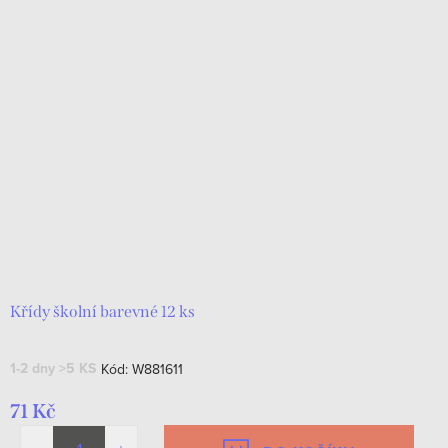
Křídy školní barevné 12 ks
1-2 dny
>5 KS
Kód:
W881611
71 Kč