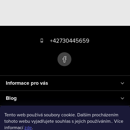
p
r
v
k
Z
y
á
+42730445659
v
p
ý
p
a
i
t
s
í
u
Informace pro vás
Blog
Přihlášení
Tento web používá soubory cookie. Dalším procházením
tohoto webu vyjadřujete souhlas s jejich používáním.. Více
informací
zde
.