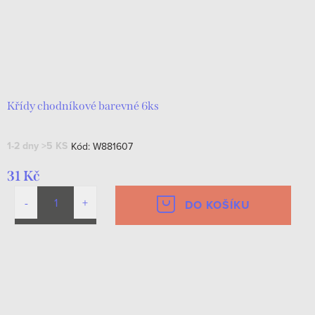
Křídy chodníkové barevné 6ks
1-2 dny
>5 KS
Kód:
W881607
31 Kč
DO KOŠÍKU