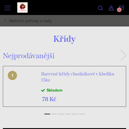
Přejít
N
na
obsah
Malířské potřeby a sady
K
Křídy
Nejprodávanější
Barevné křídy chodníkové v kbelíku
15ks
Skladem
78 Kč