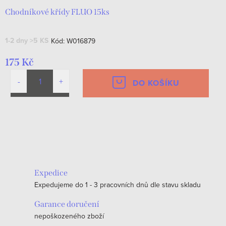
Chodníkové křídy FLUO 15ks
1-2 dny
>5 KS
Kód:
W016879
175 Kč
DO KOŠÍKU
O
v
l
á
Expedice
d
Expedujeme do 1 - 3 pracovních dnů dle stavu skladu
a
c
Garance doručení
nepoškozeného zboží
í