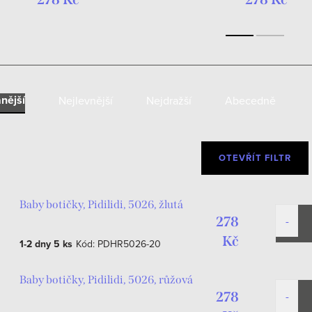
nější
Nejlevnější
Nejdražší
Abecedně
OTEVŘÍT FILTR
Baby botičky, Pidilidi, 5026, žlutá
278
Kč
1-2 dny
5 ks
Kód:
PDHR5026-20
Baby botičky, Pidilidi, 5026, růžová
278