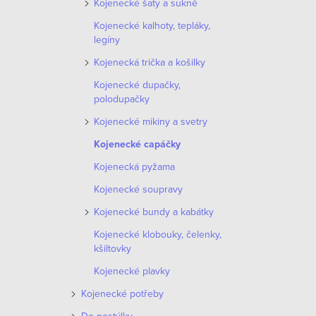
Kojenecké šaty a sukně
o
p
Kojenecké kalhoty, tepláky,
d
legíny
r
u
Kojenecká trička a košilky
o
Kojenecké dupačky,
k
d
polodupačky
t
Kojenecké mikiny a svetry
u
ů
Kojenecké capáčky
k
Kojenecká pyžama
t
Kojenecké soupravy
ů
Kojenecké bundy a kabátky
Kojenecké klobouky, čelenky,
kšiltovky
Kojenecké plavky
Kojenecké potřeby
O