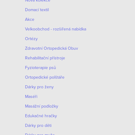
Nová kolekce
p
Domací textil
i
Akce
s
Velkoobchod - rozšířená nabídka
u
Ortézy
Zdravotní Ortopedická Obuv
Rehabilitační přístroje
Fyzioterapie psů
Ortopedické polštáře
Dárky pro ženy
Maséři
Masážní podložky
Edukačné hračky
Dárky pro děti