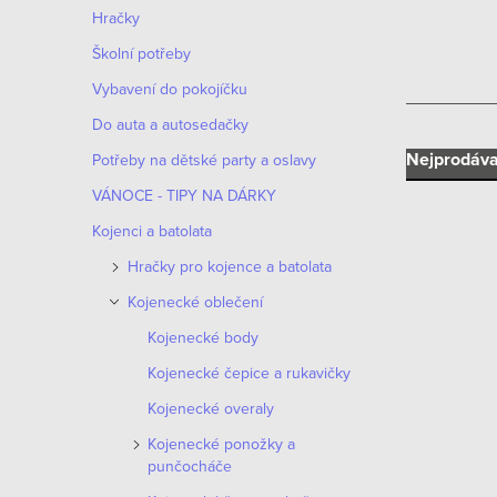
n
Hračky
n
Školní potřeby
í
Vybavení do pokojíčku
Do auta a autosedačky
p
Ř
Nejprodáva
Potřeby na dětské party a oslavy
a
VÁNOCE - TIPY NA DÁRKY
a
n
Kojenci a batolata
z
e
Hračky pro kojence a batolata
e
Kojenecké oblečení
l
V
n
Kojenecké body
ý
Kojenecké čepice a rukavičky
í
p
Kojenecké overaly
p
i
Kojenecké ponožky a
r
punčocháče
s