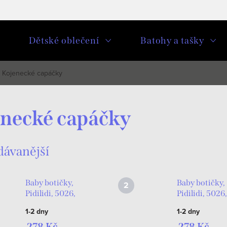
u
Dětské oblečení
Batohy a tašky
Kojenecké capáčky
necké capáčky
dávanější
Baby botičky,
Baby botičky,
Pidilidi, 5026,
Pidilidi, 5026,
žlutá
růžová
1-2 dny
1-2 dny
278 Kč
278 Kč