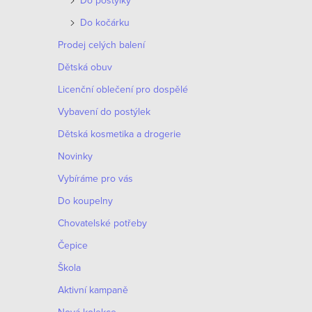
Do postýlky
v
Do kočárku
l
Prodej celých balení
á
Dětská obuv
d
Licenční oblečení pro dospělé
a
Vybavení do postýlek
c
Dětská kosmetika a drogerie
í
Novinky
p
Vybíráme pro vás
r
Do koupelny
v
Chovatelské potřeby
k
Čepice
y
Škola
v
Aktivní kampaně
ý