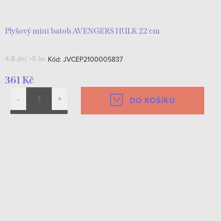
Plyšový mini batoh AVENGERS HULK 22 cm
4-8 dní
>5 ks
Kód:
JVCEP2100005837
361 Kč
DO KOŠÍKU