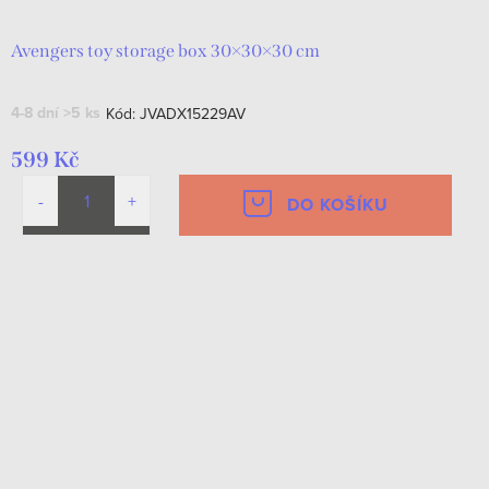
Avengers toy storage box 30×30×30 cm
4-8 dní
>5 ks
Kód:
JVADX15229AV
599 Kč
DO KOŠÍKU