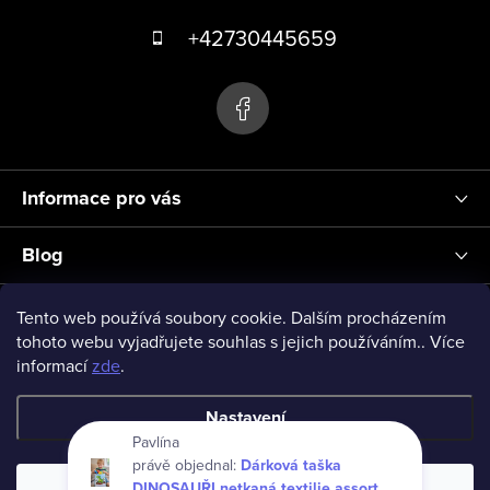
p
á
+42730445659
i
s
p
u
a
t
í
Informace pro vás
Blog
Přihlášení
Tento web používá soubory cookie. Dalším procházením
tohoto webu vyjadřujete souhlas s jejich používáním.. Více
informací
zde
.
vseprodeti-eu
Nastavení
Pavlína
právě objednal:
Dárková taška
Copyright 2026
www.vseprodeti.eu
. Všechna práva vyhrazena.
DINOSAUŘI netkaná textilie assort