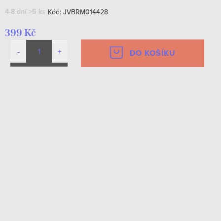
4-8 dní
>5 ks
Kód:
JVBRM014428
399 Kč
DO KOŠÍKU