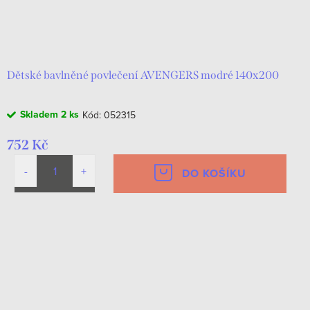
o
k
d
t
u
ů
k
Dětské bavlněné povlečení AVENGERS modré 140x200
t
Skladem
2 ks
Kód:
052315
ů
752 Kč
DO KOŠÍKU