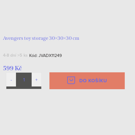
Avengers toy storage 30×30×30 cm
4-8 dní
>5 ks
Kód:
JVADX11249
599 Kč
DO KOŠÍKU