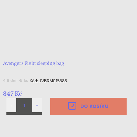
Avengers Fight sleeping bag
4-8 dní
>5 ks
Kód:
JVBRM015388
847 Kč
DO KOŠÍKU