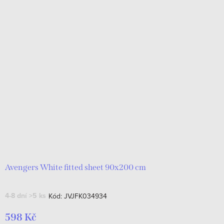
Avengers White fitted sheet 90x200 cm
4-8 dní
>5 ks
Kód:
JVJFK034934
598 Kč