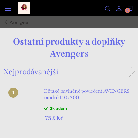
Přejít
N
na
obsah
Avengers
K
Ostatní produkty a doplňky
Avengers
Nejprodávanější
Dětské bavlněné povlečení AVENGERS
modré 140x200
Skladem
752 Kč