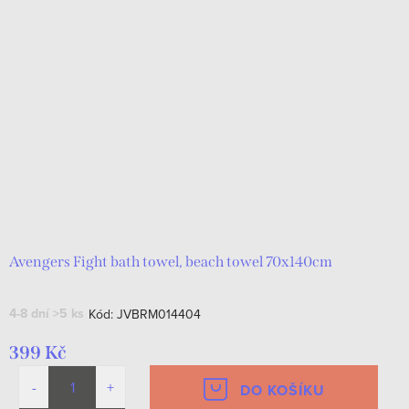
Avengers Fight bath towel, beach towel 70x140cm
4-8 dní
>5 ks
Kód:
JVBRM014404
399 Kč
DO KOŠÍKU