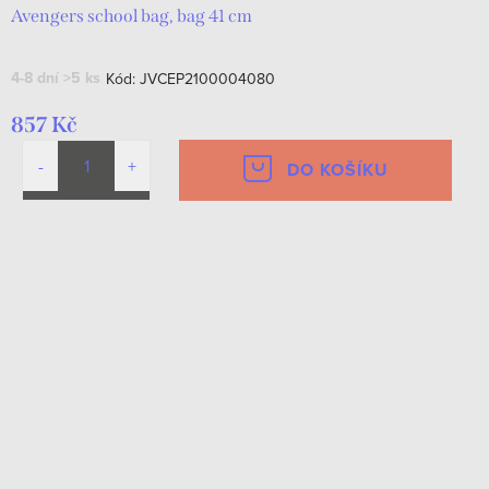
Avengers school bag, bag 41 cm
4-8 dní
>5 ks
Kód:
JVCEP2100004080
857 Kč
DO KOŠÍKU