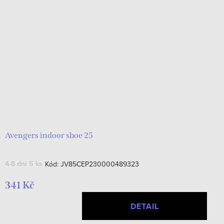
Avengers indoor shoe 25
4-8 dní
5 ks
Kód:
JV85CEP230000489323
341 Kč
DETAIL