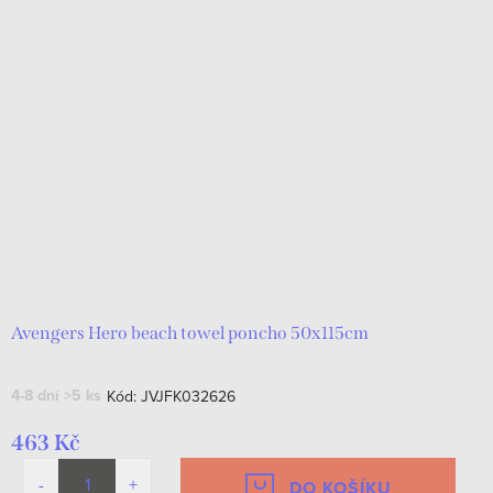
Avengers Hero beach towel poncho 50x115cm
4-8 dní
>5 ks
Kód:
JVJFK032626
463 Kč
DO KOŠÍKU