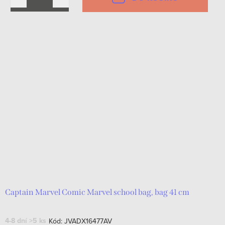
Captain Marvel Comic Marvel school bag, bag 41 cm
4-8 dní
>5 ks
Kód:
JVADX16477AV