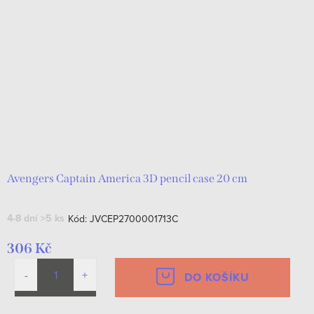
Avengers Captain America 3D pencil case 20 cm
4-8 dní
>5 ks
Kód:
JVCEP2700001713C
306 Kč
DO KOŠÍKU