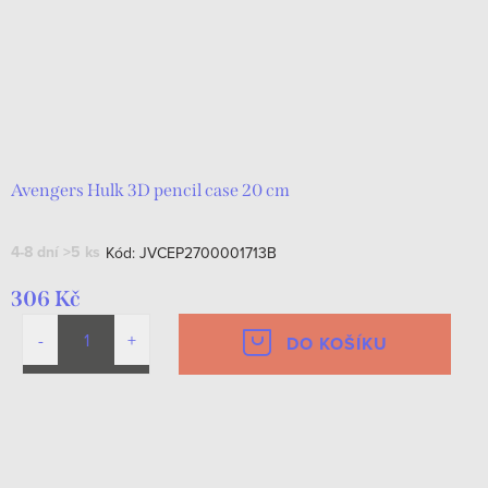
Avengers Hulk 3D pencil case 20 cm
4-8 dní
>5 ks
Kód:
JVCEP2700001713B
306 Kč
DO KOŠÍKU