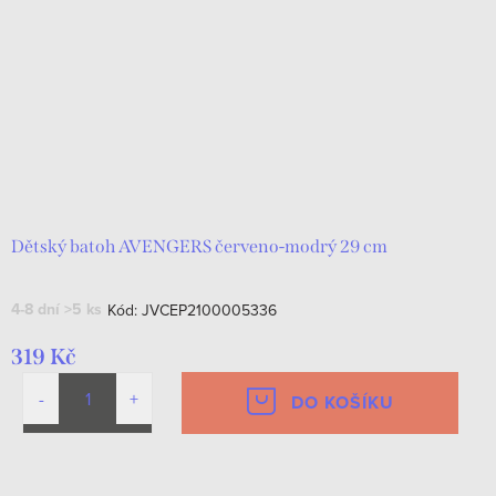
Dětský batoh AVENGERS červeno-modrý 29 cm
4-8 dní
>5 ks
Kód:
JVCEP2100005336
319 Kč
DO KOŠÍKU