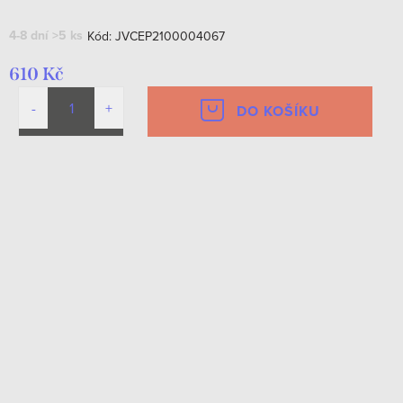
4-8 dní
>5 ks
Kód:
JVCEP2100004067
610 Kč
DO KOŠÍKU