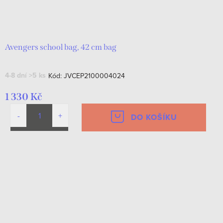
Avengers school bag, 42 cm bag
4-8 dní
>5 ks
Kód:
JVCEP2100004024
1 330 Kč
DO KOŠÍKU