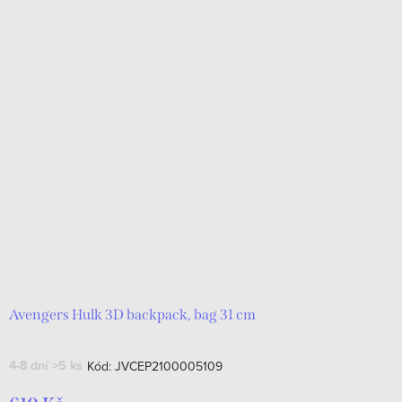
Avengers Hulk 3D backpack, bag 31 cm
4-8 dní
>5 ks
Kód:
JVCEP2100005109