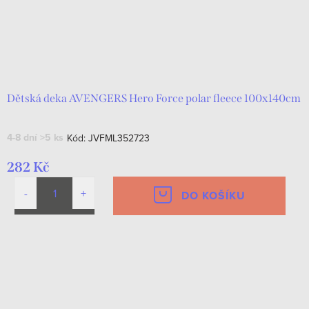
Dětská deka AVENGERS Hero Force polar fleece 100x140cm
4-8 dní
>5 ks
Kód:
JVFML352723
282 Kč
DO KOŠÍKU