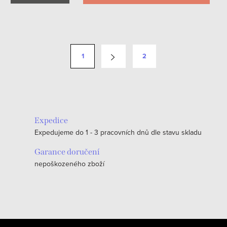
O
v
S
1
2
l
t
á
r
d
á
a
n
c
k
Expedice
í
o
Expedujeme do 1 - 3 pracovních dnů dle stavu skladu
p
v
r
Garance doručení
á
v
nepoškozeného zboží
n
k
í
y
v
ý
Z