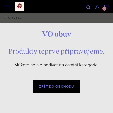
Přejít
N
na
obsah
VO obuv
K
VO obuv
Produkty teprve připravujeme.
Můžete se ale podívat na ostatní kategorie.
ZPĚT DO OBCHODU