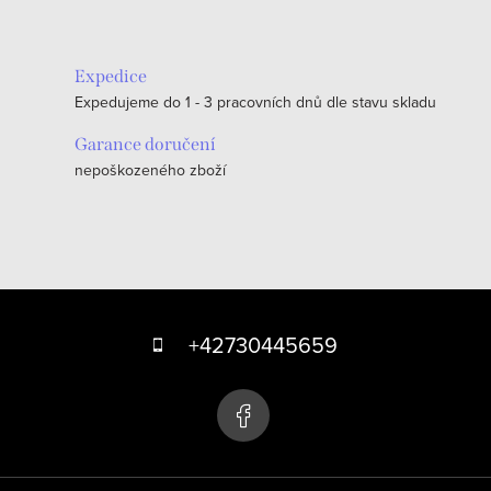
Expedice
Expedujeme do 1 - 3 pracovních dnů dle stavu skladu
Garance doručení
nepoškozeného zboží
Z
á
+42730445659
p
a
t
í