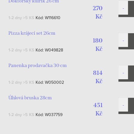
Doktorský kufřík 26 cm
270
Kč
1-2 dny
>5 KS
Kód:
W116610
Pizza krájecí set 26cm
180
Kč
1-2 dny
>5 KS
Kód:
W049828
Panenka prodavačka 30 cm
814
Kč
1-2 dny
>5 KS
Kód:
W050002
Úhlová bruska 28cm
451
Kč
1-2 dny
>5 KS
Kód:
W037759