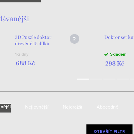
dávanější
3D Puzzle doktor
Doktor set ku
dřevěné 15 dílků
1-2 dny
Skladem
688 Kč
298 Kč
nější
Nejlevnější
Nejdražší
Abecedně
OTEVŘÍT FILTR