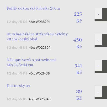
Kufřík doktorský kabelka 20cm
225
Kč
1-2 dny
>5 KS
Kód:
W038291
Auto hasičské se stříkačkou a efekty
28 cm - český obal
450
Kč
1-2 dny
>5 KS
Kód:
W022524
Nákupní vozík s potravinami
40x24,5x44 cm
541
Kč
1-2 dny
>5 KS
Kód:
W021436
Doktorský set
89
Kč
1-2 dny
>5 KS
Kód:
W025940