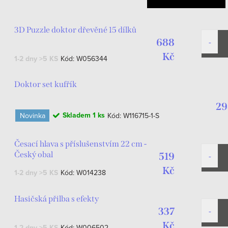
3D Puzzle doktor dřevěné 15 dílků
688
Kč
1-2 dny
>5 KS
Kód:
W056344
Doktor set kufřík
29
Skladem
1 ks
Novinka
Kód:
W116715-1-S
Česací hlava s příslušenstvím 22 cm -
Český obal
519
Kč
1-2 dny
>5 KS
Kód:
W014238
Hasičská přilba s efekty
337
Kč
1-2 dny
>5 KS
Kód:
W006502