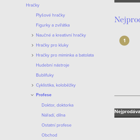
n
Hračky
n
Plyšové hračky
Nejpro
í
Figurky a zvířátka
Naučné a kreativní hračky
p
Hračky pro kluky
a
Hračky pro miminka a batolata
n
Hudební nástroje
e
Bublifuky
Cyklistika, koloběžky
l
Profese
Doktor, doktorka
Ř
Nejprodáva
Nářadí, dílna
a
Ostatní profese
Obchod
z