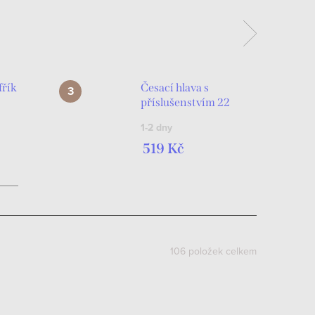
fřík
Česací hlava s
příslušenstvím 22
cm - Český obal
1-2 dny
519 Kč
106
položek celkem