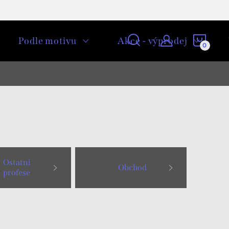
NÁKU
Podle motivu
Akce - výprodej
KOŠÍ
Ostatní
Obchod
profese