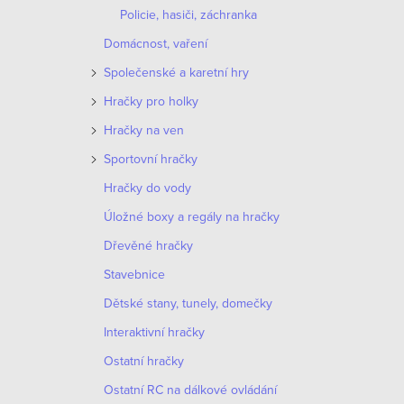
Policie, hasiči, záchranka
e
V
Domácnost, vaření
n
ý
Společenské a karetní hry
í
Hračky pro holky
p
p
Hračky na ven
i
Sportovní hračky
r
s
Hračky do vody
o
p
Úložné boxy a regály na hračky
d
Dřevěné hračky
r
u
Stavebnice
o
Dětské stany, tunely, domečky
k
d
Interaktivní hračky
t
u
Ostatní hračky
ů
k
Ostatní RC na dálkové ovládání