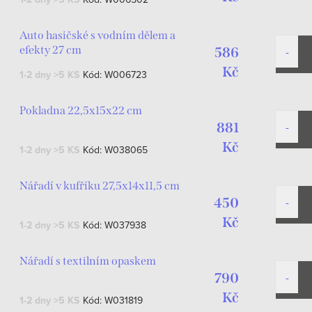
Auto hasičské s vodním dělem a
efekty 27 cm
586
Kč
1-2 dny
>5 KS
Kód:
W006723
Pokladna 22,5x15x22 cm
881
Kč
1-2 dny
>5 KS
Kód:
W038065
Nářadí v kufříku 27,5x14x11,5 cm
450
Kč
1-2 dny
>5 KS
Kód:
W037938
Nářadí s textilním opaskem
790
Kč
1-2 dny
>5 KS
Kód:
W031819