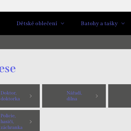
u
Dětské oblečení
Batohy a tašky
ese
Doktor,
Nářadí,
doktorka
dílna
Policie,
hasiči,
záchranka