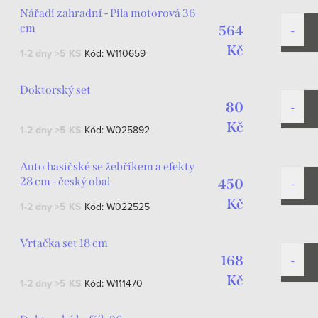
Nářadí zahradní - Pila motorová 36
cm
564
Kč
1-2 dny
>5 KS
Kód:
W110659
Doktorský set
80
Kč
1-2 dny
>5 KS
Kód:
W025892
Auto hasičské se žebříkem a efekty
28 cm - český obal
450
Kč
1-2 dny
>5 KS
Kód:
W022525
Vrtačka set 18 cm
168
Kč
1-2 dny
>5 KS
Kód:
W111470