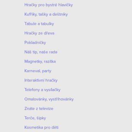
Hračky pro bystré hlavičky
O
Kufříky, tašky a deštníky
v
Tabule a tabulky
S
l
t
Hračky ze dřeva
á
r
Pokladničky
d
á
Náš tip, naše rada
n
a
Magnetky, razítka
k
c
Karneval, party
o
í
v
Interaktivní hračky
p
á
Telefony a vysílačky
r
n
Omalovánky, vystřihovánky
í
v
Znáte z televize
k
Terče, šipky
y
Kosmetika pro děti