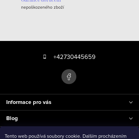
c
nepoškozeného zboží
í
p
r
v
k
Z
y
á
+42730445659
v
p
ý
p
a
i
t
s
í
u
Informace pro vás
Blog
Přihlášení
Tento web používá soubory cookie. Dalším procházením