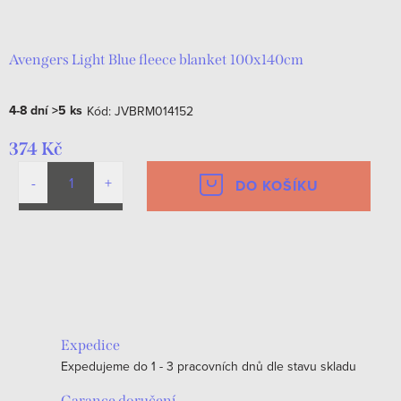
d
t
u
ů
k
Avengers Light Blue fleece blanket 100x140cm
t
4-8 dní
>5 ks
Kód:
JVBRM014152
ů
374 Kč
DO KOŠÍKU
O
v
l
á
Expedice
d
Expedujeme do 1 - 3 pracovních dnů dle stavu skladu
a
Garance doručení