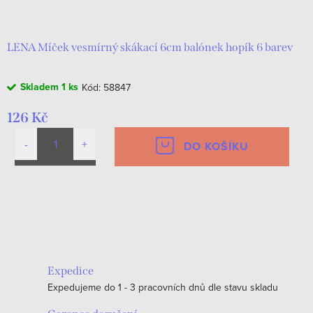
d
t
u
ů
k
LENA Míček vesmírný skákací 6cm balónek hopík 6 barev
t
Skladem
1 ks
Kód:
58847
ů
126 Kč
DO KOŠÍKU
O
v
l
á
Expedice
d
Expedujeme do 1 - 3 pracovních dnů dle stavu skladu
a