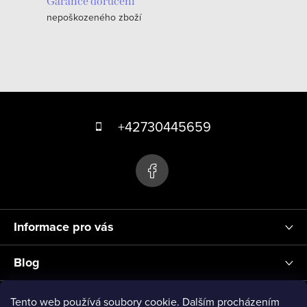
c
Garance doručení
nepoškozeného zboží
í
p
r
v
k
Z
y
á
+42730445659
v
p
ý
p
a
i
t
s
í
u
Informace pro vás
Blog
Přihlášení
Tento web používá soubory cookie. Dalším procházením