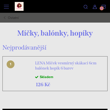
Přejít
N
na
obsah
Ostatní
K
Míčky, balónky, hopíky
Nejprodávanější
LENA Míček vesmírný skákací 6cm
balónek hopík 6 barev
Skladem
126 Kč