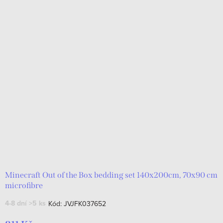
Minecraft Out of the Box bedding set 140x200cm, 70x90 cm
microfibre
4-8 dní
>5 ks
Kód:
JVJFK037652