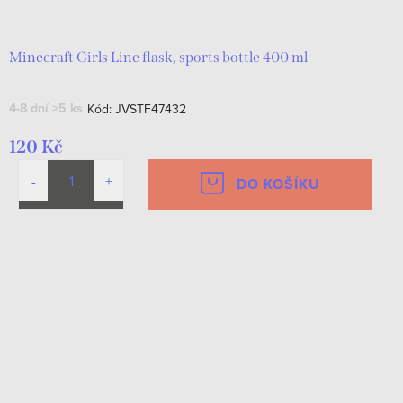
Minecraft Girls Line flask, sports bottle 400 ml
4-8 dní
>5 ks
Kód:
JVSTF47432
120 Kč
DO KOŠÍKU