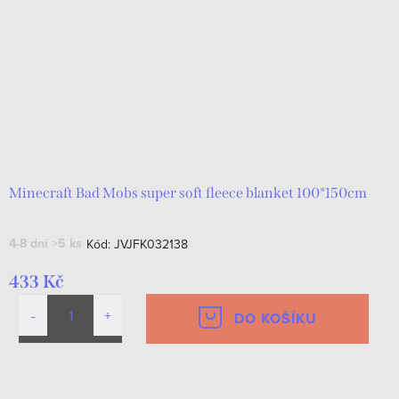
Minecraft Bad Mobs super soft fleece blanket 100*150cm
4-8 dní
>5 ks
Kód:
JVJFK032138
433 Kč
DO KOŠÍKU