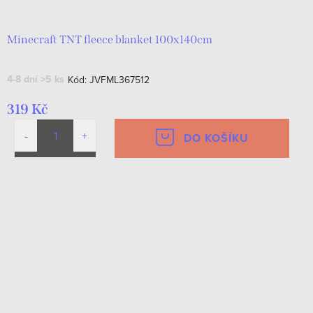
Minecraft TNT fleece blanket 100x140cm
4-8 dní
>5 ks
Kód:
JVFML367512
319 Kč
DO KOŠÍKU