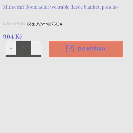
Minecraft Boom adult wearable fleece blanket, poncho
4-8 dní
5 ks
Kód:
JVAYM076134
904 Kč
DO KOŠÍKU