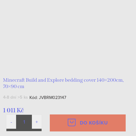
Minecraft Build and Explore bedding cover 140×200cm,
70×90 cm
4-8 dní
>5 ks
Kód:
JVBRM023147
1 011 Kč
DO KOŠÍKU