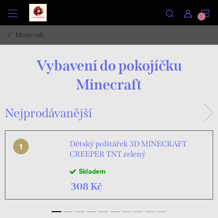
Přejít
N
na
obsah
Minecraft
K
Vybavení do pokojíčku
Minecraft
Nejprodávanější
Dětský polštářek 3D MINECRAFT
CREEPER TNT zelený
Skladem
308 Kč