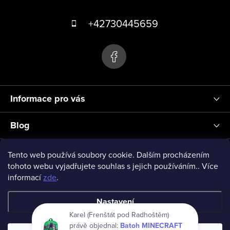
Z
p
á
+42730445659
i
s
p
u
a
t
í
Informace pro vás
Blog
Přihlášení
Tento web používá soubory cookie. Dalším procházením
tohoto webu vyjadřujete souhlas s jejich používáním.. Více
informací
zde
.
vseprodeti-eu
Nastavení
Karel (Frenštát pod Radhoštěm)
právě objednal:
Batoh MINECRAFT
Copyright 2026
www.vseprodeti.eu
. Všechna práva vyhrazena.