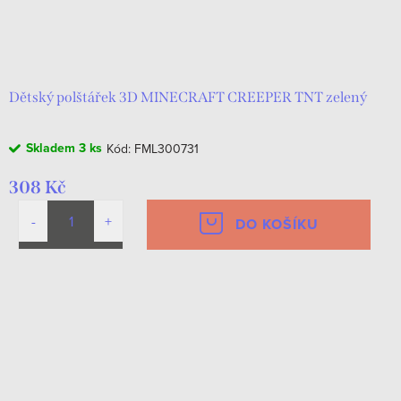
o
k
d
t
u
ů
k
Dětský polštářek 3D MINECRAFT CREEPER TNT zelený
t
Skladem
3 ks
Kód:
FML300731
ů
308 Kč
DO KOŠÍKU