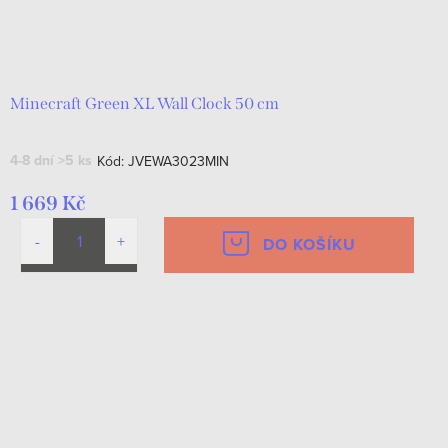
Minecraft Green XL Wall Clock 50 cm
4-8 dní
>5 ks
Kód:
JVEWA3023MIN
1 669 Kč
DO KOŠÍKU