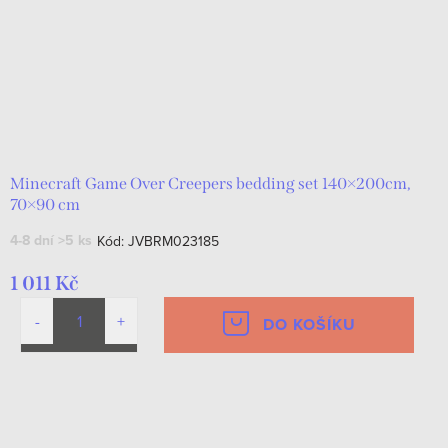
Minecraft Game Over Creepers bedding set 140×200cm,
70×90 cm
4-8 dní
>5 ks
Kód:
JVBRM023185
1 011 Kč
DO KOŠÍKU