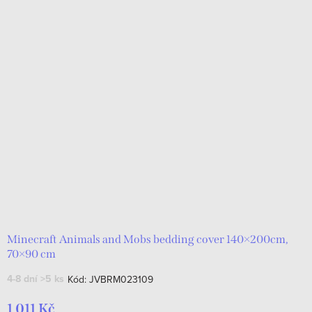
Minecraft Animals and Mobs bedding cover 140×200cm,
70×90 cm
4-8 dní
>5 ks
Kód:
JVBRM023109
1 011 Kč