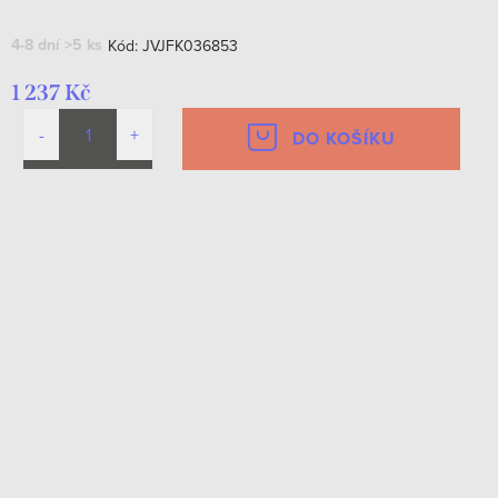
4-8 dní
>5 ks
Kód:
JVJFK036853
1 237 Kč
DO KOŠÍKU