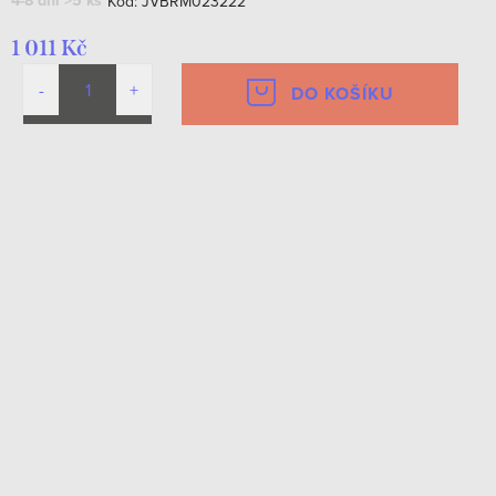
4-8 dní
>5 ks
Kód:
JVBRM023222
1 011 Kč
DO KOŠÍKU