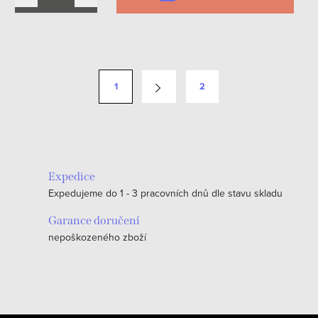
O
v
S
1
2
l
t
á
r
d
á
a
n
c
k
Expedice
í
o
Expedujeme do 1 - 3 pracovních dnů dle stavu skladu
p
v
r
Garance doručení
á
v
nepoškozeného zboží
n
k
í
y
v
ý