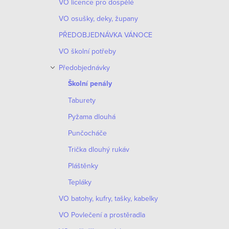
VO licence pro dospělé
VO osušky, deky, župany
PŘEDOBJEDNÁVKA VÁNOCE
VO školní potřeby
Předobjednávky
Školní penály
Taburety
Pyžama dlouhá
Punčocháče
Trička dlouhý rukáv
Pláštěnky
Tepláky
VO batohy, kufry, tašky, kabelky
VO Povlečení a prostěradla