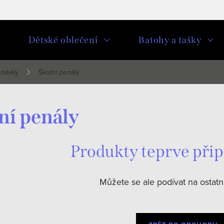
u
Dětské oblečení
Batohy a tašky
dnávky
Školní penály
ní penály
Produkty teprve při
Můžete se ale podívat na ostatní