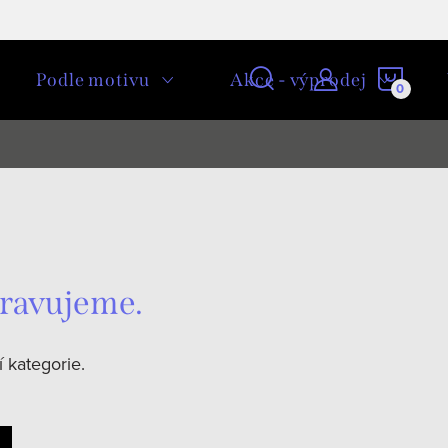
NÁKU
Podle motivu
Akce - výprodej
KOŠÍ
pravujeme.
 kategorie.