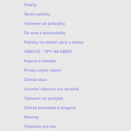
n
Hračky
n
Školní potřeby
í
Vybavení do pokojíčku
Do auta a autosedačky
p
Potřeby na dětské party a oslavy
a
VÁNOCE - TIPY NA DÁRKY
n
Kojenci a batolata
e
Prodej celých balení
Dětská obuv
l
Licenční oblečení pro dospělé
Vybavení do postýlek
Dětská kosmetika a drogerie
Novinky
Vybíráme pro vás