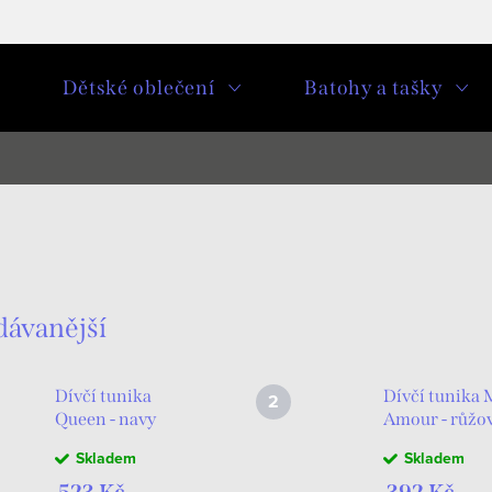
u
Dětské oblečení
Batohy a tašky
dávanější
Dívčí tunika
Dívčí tunika
Queen - navy
Amour - růžo
Skladem
Skladem