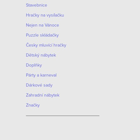
Stavebnice
Hračky na vysílačku
Nejen na Vánoce
Puzzle skládačky
Česky mluvící hračky
Dětský nábytek
Doplňky
Párty a karneval
O
Dárkové sady
v
Zahradní nábytek
S
l
Značky
t
á
r
d
á
n
a