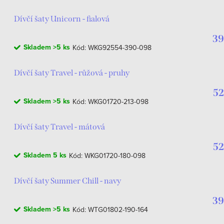
Dívčí šaty Unicorn - fialová
39
Skladem
>5 ks
Kód:
WKG92554-390-098
Dívčí šaty Travel - růžová - pruhy
52
Skladem
>5 ks
Kód:
WKG01720-213-098
Dívčí šaty Travel - mátová
52
Skladem
5 ks
Kód:
WKG01720-180-098
Dívčí šaty Summer Chill - navy
39
Skladem
>5 ks
Kód:
WTG01802-190-164