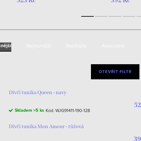
523 Kč
392 Kč
nější
Nejlevnější
Nejdražší
Abecedně
OTEVŘÍT FILTR
Dívčí tunika Queen - navy
52
Skladem
>5 ks
Kód:
WJG91411-190-128
Dívčí tunika Mon Amour - růžová
39