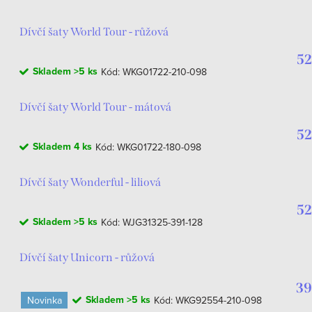
Dívčí šaty World Tour - růžová
52
Skladem
>5 ks
Kód:
WKG01722-210-098
Dívčí šaty World Tour - mátová
52
Skladem
4 ks
Kód:
WKG01722-180-098
Dívčí šaty Wonderful - liliová
52
Skladem
>5 ks
Kód:
WJG31325-391-128
Dívčí šaty Unicorn - růžová
39
Skladem
>5 ks
Novinka
Kód:
WKG92554-210-098