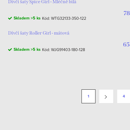
Dívčí šaty Spice Girl - Mléčně bílá
78
Skladem
>5 ks
Kód:
WTG32133-350-122
Dívčí šaty Roller Girl - mátová
65
Skladem
>5 ks
Kód:
WJG91403-180-128
1
4