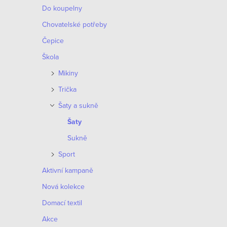
o
Do koupelny
p
d
Chovatelské potřeby
r
Čepice
u
o
Škola
k
d
Mikiny
t
Trička
u
ů
Šaty a sukně
k
Šaty
t
Sukně
ů
Sport
Aktivní kampaně
Nová kolekce
Domací textil
Akce