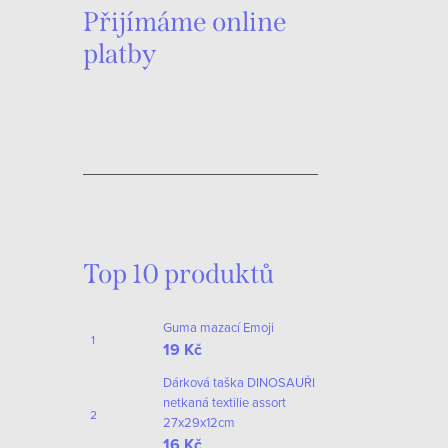
k
c
Přijímáme online
o
í
platby
v
p
á
r
n
í
v
k
y
v
Top 10 produktů
ý
p
Guma mazací Emoji
i
19 Kč
s
Dárková taška DINOSAUŘI
u
netkaná textilie assort
27x29x12cm
16 Kč