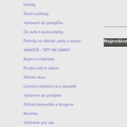
n
Hračky
n
Školní potřeby
í
Vybavení do pokojíčku
Do auta a autosedačky
p
Ř
Nejprodáva
Potřeby na dětské party a oslavy
a
VÁNOCE - TIPY NA DÁRKY
a
n
Kojenci a batolata
z
e
Prodej celých balení
e
Dětská obuv
l
V
n
Licenční oblečení pro dospělé
ý
Vybavení do postýlek
í
p
Dětská kosmetika a drogerie
p
i
Novinky
r
Vybíráme pro vás
s