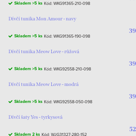
Skladem
>5 ks
Kód:
WKG91365-210-098
Dívčí tunika Mon Amour - navy
39
Skladem
>5 ks
Kód:
WKG91365-190-098
Dívčí tunika Meow Love - růžová
39
Skladem
>5 ks
Kód:
WKG92558-210-098
Dívčí tunika Meow Love - modrá
39
Skladem
>5 ks
Kód:
WKG92558-050-098
Dívčí šaty Yes - tyrkysová
52
Skladem
2 ks
Kód:
WJG31327-280-152