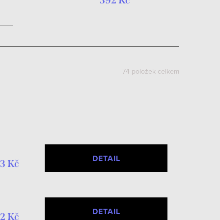
392 Kč
74
položek celkem
DETAIL
3 Kč
DETAIL
2 Kč