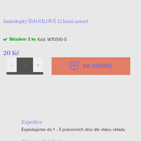
d
t
u
ů
k
Samolepky ŠMOULOVÉ 12 kusů assort
t
Skladem
3 ks
Kód:
W70510-S
ů
20 Kč
DO KOŠÍKU
O
v
l
á
Expedice
d
Expedujeme do 1 - 3 pracovních dnů dle stavu skladu
a