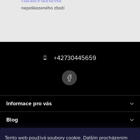
c
Garance doručení
nepoškozeného zboží
í
p
r
v
k
Z
y
á
+42730445659
v
p
ý
p
a
i
t
s
í
u
Informace pro vás
Blog
Přihlášení
Tento web používá soubory cookie. Dalším procházením