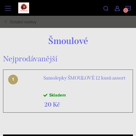
Přejít
N
na
obsah
Ostatní motivy
K
Šmoulové
Nejprodávanější
Samolepky ŠMOULOVÉ 12 kusů assort
Skladem
20 Kč