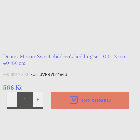
Disney Minnie Sweet children's bedding set 100×135cm,
40×60 cm
4-8 dní
>5 ks
Kód:
JVPRV541843
566 Kč
DO KOŠÍKU