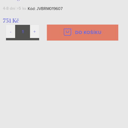
4-8 dní
>5 ks
Kód:
JVBRM019607
751 Kč
DO KOŠÍKU