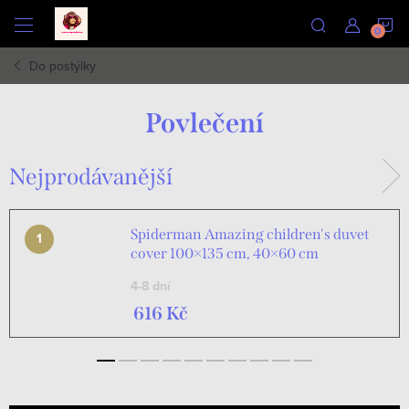
Přejít
N
na
obsah
Do postýlky
K
Povlečení
Nejprodávanější
Spiderman Amazing children's duvet
cover 100×135 cm, 40×60 cm
4-8 dní
616 Kč