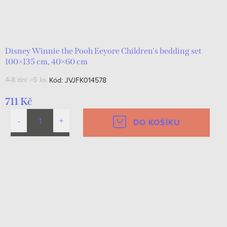
Disney Winnie the Pooh Eeyore Children's bedding set
100×135 cm, 40×60 cm
4-8 dní
>5 ks
Kód:
JVJFK014578
711 Kč
DO KOŠÍKU