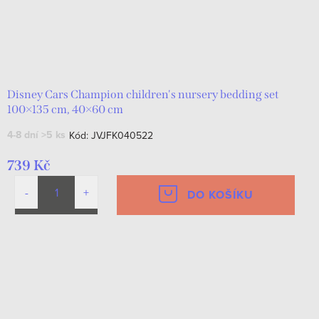
Disney Cars Champion children's nursery bedding set
100×135 cm, 40×60 cm
4-8 dní
>5 ks
Kód:
JVJFK040522
739 Kč
DO KOŠÍKU