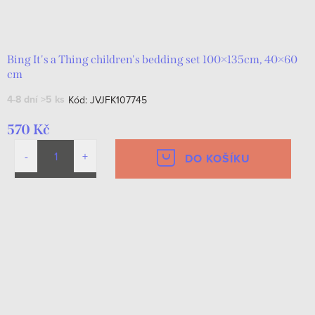
Bing It's a Thing children's bedding set 100×135cm, 40×60
cm
4-8 dní
>5 ks
Kód:
JVJFK107745
570 Kč
DO KOŠÍKU