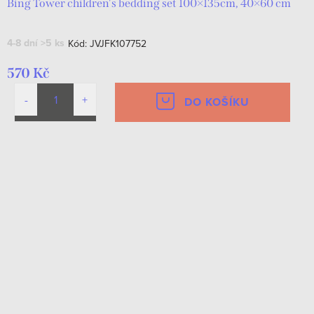
Bing Tower children's bedding set 100×135cm, 40×60 cm
4-8 dní
>5 ks
Kód:
JVJFK107752
570 Kč
DO KOŠÍKU