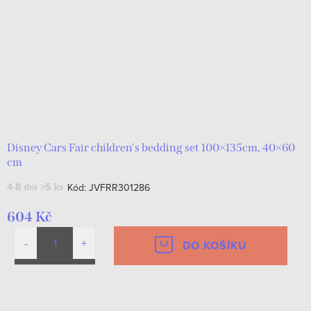
Disney Cars Fair children's bedding set 100×135cm, 40×60
cm
4-8 dní
>5 ks
Kód:
JVFRR301286
604 Kč
DO KOŠÍKU