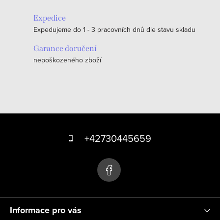
á
Expedice
d
Expedujeme do 1 - 3 pracovních dnů dle stavu skladu
a
c
Garance doručení
nepoškozeného zboží
í
p
r
v
k
Z
y
á
+42730445659
v
p
ý
p
a
i
t
s
í
u
Informace pro vás