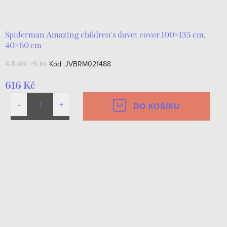
d
t
u
ů
k
Spiderman Amazing children's duvet cover 100×135 cm,
40×60 cm
t
4-8 dní
>5 ks
Kód:
JVBRM021488
ů
616 Kč
DO KOŠÍKU