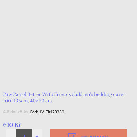
Paw Patrol Better With Friends children's bedding cover
100×135cm, 40×60 cm
4-8 dní
>5 ks
Kód:
JVJFK128382
610 Kč