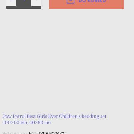
DO KOŠÍKU
Paw Patrol Best Girls Ever Children's bedding set
100×135cm, 40×60 cm
4-8 dní
>5 ks
Kód:
JVBRM004702