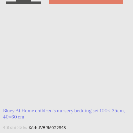
Bluey At Home children's nursery bedding set 100×135cm,
40×60 cm
4-8 dní
>5 ks
Kód:
JVBRM022843