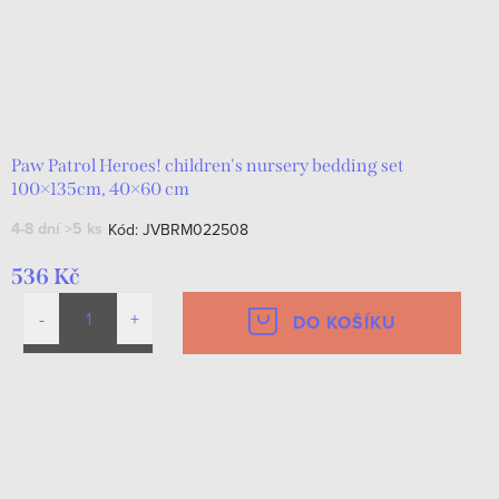
Paw Patrol Heroes! children's nursery bedding set
100×135cm, 40×60 cm
4-8 dní
>5 ks
Kód:
JVBRM022508
536 Kč
DO KOŠÍKU