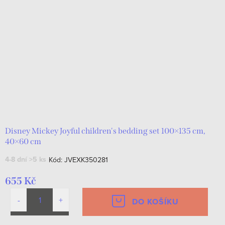
Disney Mickey Joyful children's bedding set 100×135 cm,
40×60 cm
4-8 dní
>5 ks
Kód:
JVEXK350281
655 Kč
DO KOŠÍKU