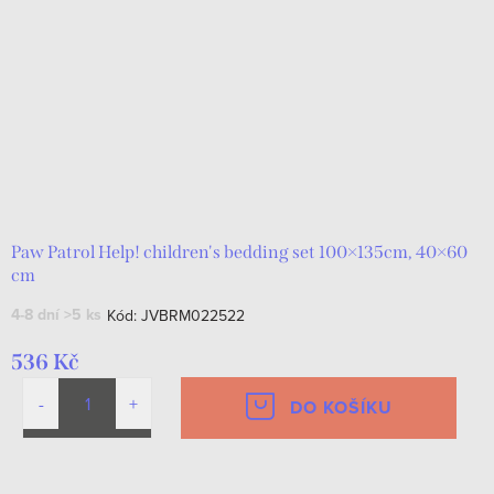
Paw Patrol Help! children's bedding set 100×135cm, 40×60
cm
4-8 dní
>5 ks
Kód:
JVBRM022522
536 Kč
DO KOŠÍKU