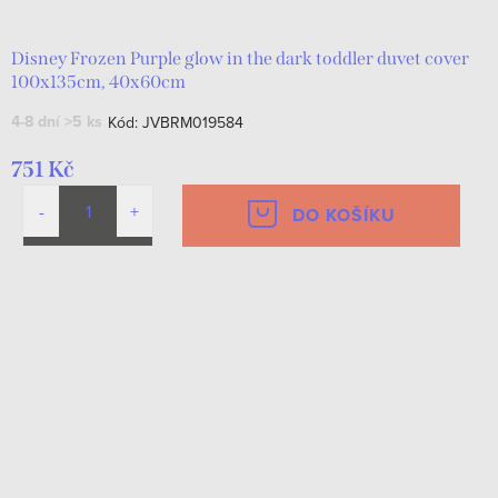
Disney Frozen Purple glow in the dark toddler duvet cover
100x135cm, 40x60cm
4-8 dní
>5 ks
Kód:
JVBRM019584
751 Kč
DO KOŠÍKU