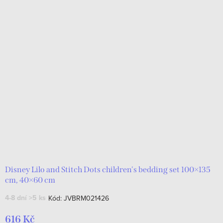
Disney Lilo and Stitch Dots children's bedding set 100×135
cm, 40×60 cm
4-8 dní
>5 ks
Kód:
JVBRM021426
616 Kč