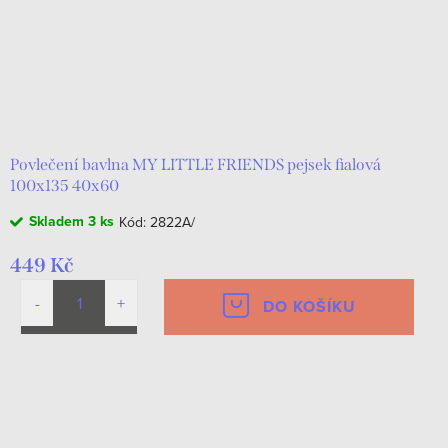
Povlečení bavlna MY LITTLE FRIENDS pejsek fialová
100x135 40x60
Skladem
3 ks
Kód:
2822A/
449 Kč
DO KOŠÍKU
O
v
l