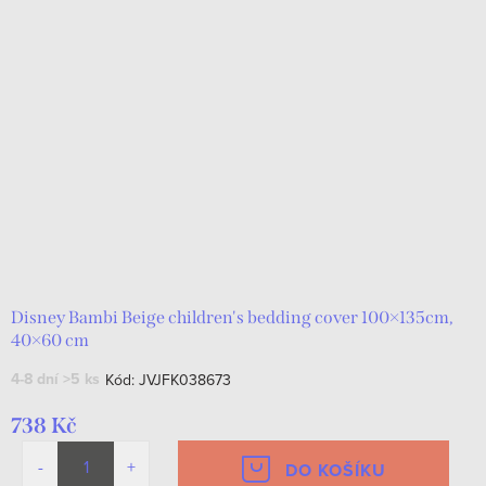
Disney Bambi Beige children's bedding cover 100×135cm,
40×60 cm
4-8 dní
>5 ks
Kód:
JVJFK038673
738 Kč
DO KOŠÍKU