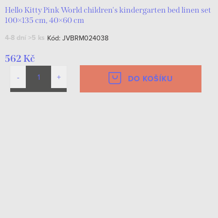
Hello Kitty Pink World children's kindergarten bed linen set
100×135 cm, 40×60 cm
4-8 dní
>5 ks
Kód:
JVBRM024038
562 Kč
DO KOŠÍKU