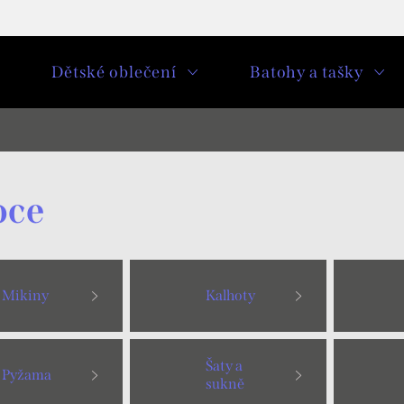
u
Dětské oblečení
Batohy a tašky
oce
Mikiny
Kalhoty
Šaty a
Pyžama
sukně