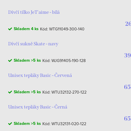
Dívčí tílko JeT'aime - bílá
26
Skladem
4 ks
Kód:
WTG11049-300-140
Dívčí sukně Skate - navy
39
Skladem
>5 ks
Kód:
WJG91405-190-128
Unisex tepláky Basic - Červená
65
Skladem
>5 ks
Kód:
WTU32132-270-122
Unisex tepláky Basic - Černá
65
Skladem
>5 ks
Kód:
WTU32131-020-122