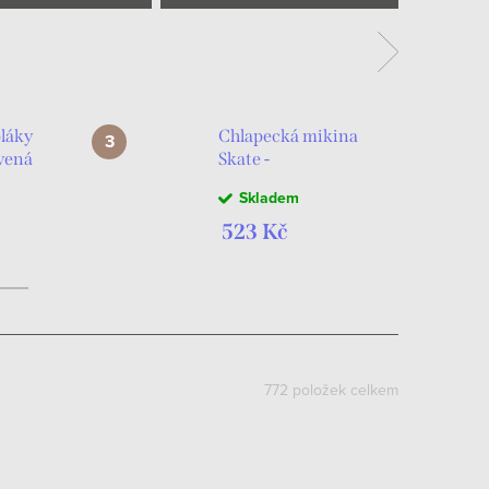
láky
Chlapecká mikina
vená
Skate -
černá/kobaltová
Skladem
523 Kč
772
položek celkem