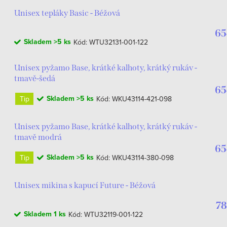
Unisex tepláky Basic - Béžová
65
Skladem
>5 ks
Kód:
WTU32131-001-122
Unisex pyžamo Base, krátké kalhoty, krátký rukáv -
tmavě-šedá
65
Skladem
>5 ks
Tip
Kód:
WKU43114-421-098
Unisex pyžamo Base, krátké kalhoty, krátký rukáv -
tmavě modrá
65
Skladem
>5 ks
Tip
Kód:
WKU43114-380-098
Unisex mikina s kapucí Future - Béžová
78
Skladem
1 ks
Kód:
WTU32119-001-122