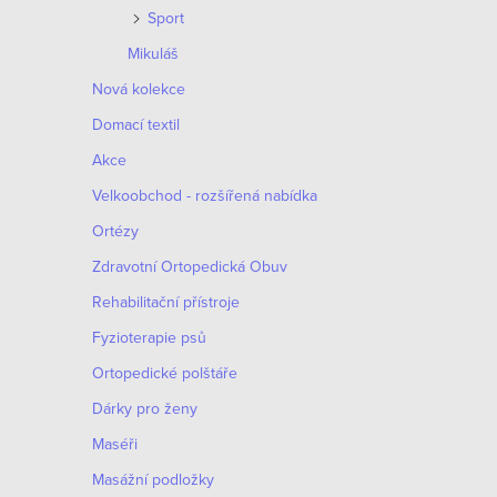
Sport
t
Mikuláš
ů
Nová kolekce
Domací textil
Akce
Velkoobchod - rozšířená nabídka
Ortézy
Zdravotní Ortopedická Obuv
Rehabilitační přístroje
Fyzioterapie psů
Ortopedické polštáře
Dárky pro ženy
Maséři
Masážní podložky