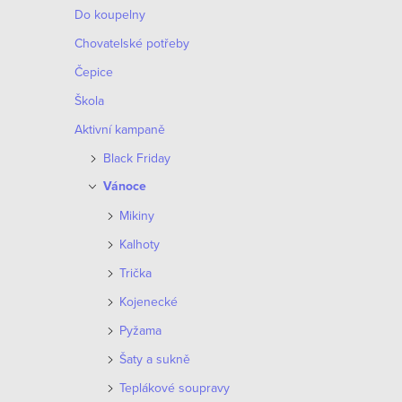
Do koupelny
e
V
Chovatelské potřeby
n
ý
Čepice
í
Škola
p
p
Aktivní kampaně
i
Black Friday
r
s
Vánoce
o
p
Mikiny
d
Kalhoty
r
u
Trička
o
Kojenecké
k
d
Pyžama
t
u
Šaty a sukně
ů
k
Teplákové soupravy