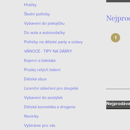
n
Hračky
n
Školní potřeby
Nejpro
í
Vybavení do pokojíčku
Do auta a autosedačky
p
Potřeby na dětské party a oslavy
a
VÁNOCE - TIPY NA DÁRKY
n
Kojenci a batolata
e
Prodej celých balení
Dětská obuv
l
Licenční oblečení pro dospělé
Vybavení do postýlek
Ř
Nejprodáva
Dětská kosmetika a drogerie
a
Novinky
Vybíráme pro vás
z