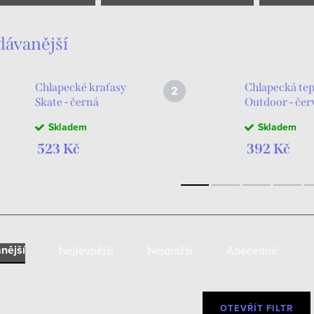
dávanější
Chlapecké kraťasy
Chlapecká tep
Skate - černá
Outdoor - čer
Skladem
Skladem
523 Kč
392 Kč
nější
Nejlevnější
Nejdražší
Abecedně
OTEVŘÍT FILTR