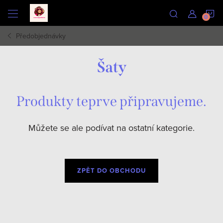
Přejít
N
na
obsah
Předobjednávky
K
Šaty
Produkty teprve připravujeme.
Můžete se ale podívat na ostatní kategorie.
ZPĚT DO OBCHODU