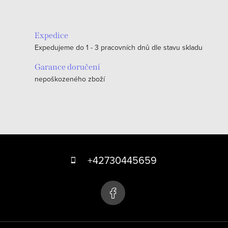
Expedice
Expedujeme do 1 - 3 pracovních dnů dle stavu skladu
Garance doručení
nepoškozeného zboží
Z
á
+42730445659
p
a
t
í