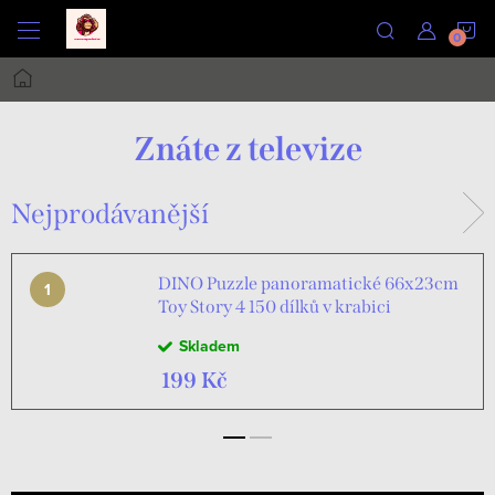
Přejít
N
na
obsah
Domů
K
Znáte z televize
Nejprodávanější
DINO Puzzle panoramatické 66x23cm
Toy Story 4 150 dílků v krabici
Skladem
199 Kč