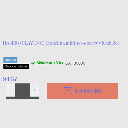
HASBRO PLAY-DOH Modelína mini set 4 barvy v krabičce
Novinka
Skladem
>5 ks
Kód:
09630
Doprava zdarma
94 Kč
DO KOŠÍKU
O
v