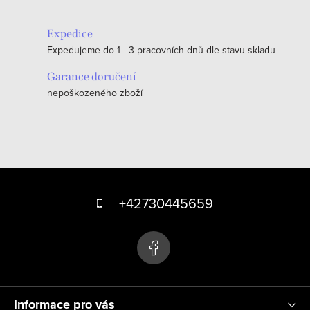
l
á
Expedice
d
Expedujeme do 1 - 3 pracovních dnů dle stavu skladu
a
c
Garance doručení
nepoškozeného zboží
í
p
r
v
k
Z
y
á
+42730445659
v
p
ý
p
a
i
t
s
í
u
Informace pro vás