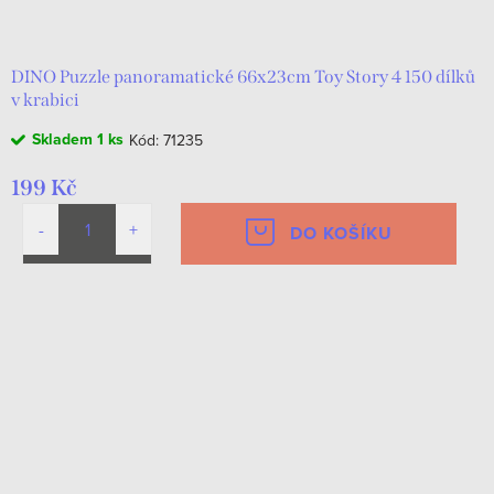
d
t
u
ů
k
DINO Puzzle panoramatické 66x23cm Toy Story 4 150 dílků
v krabici
t
Skladem
1 ks
Kód:
71235
ů
199 Kč
DO KOŠÍKU