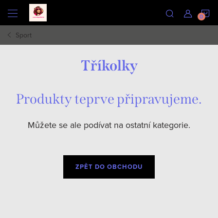
Přejít
N
na
obsah
Sport
K
Tříkolky
Produkty teprve připravujeme.
Můžete se ale podívat na ostatní kategorie.
ZPĚT DO OBCHODU