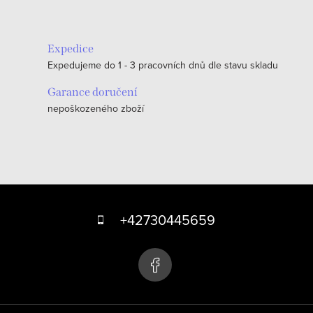
Expedice
Expedujeme do 1 - 3 pracovních dnů dle stavu skladu
Garance doručení
nepoškozeného zboží
Z
á
+42730445659
p
a
t
í