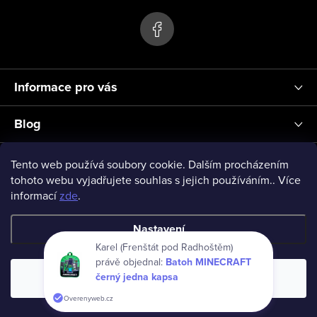
p
ý
p
a
i
t
s
í
u
Informace pro vás
Blog
Přihlášení
Tento web používá soubory cookie. Dalším procházením
tohoto webu vyjadřujete souhlas s jejich používáním.. Více
informací
zde
.
vseprodeti-eu
Nastavení
Karel (Frenštát pod Radhoštěm)
právě objednal:
Batoh MINECRAFT
Copyright 2026
www.vseprodeti.eu
. Všechna práva vyhrazena.
černý jedna kapsa
Souhlasím
Vytvořil Shoptet
Overenyweb.cz