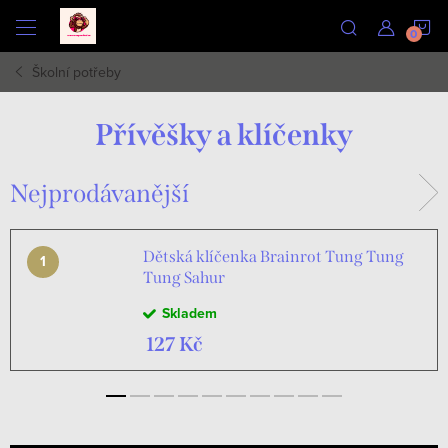
Přejít
N
na
obsah
Školní potřeby
K
Přívěšky a klíčenky
Nejprodávanější
Dětská klíčenka Brainrot Tung Tung
Tung Sahur
Skladem
127 Kč