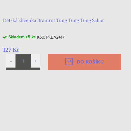
d
t
u
ů
k
Dětská klíčenka Brainrot Tung Tung Tung Sahur
t
Skladem
>5 ks
Kód:
PKBA2417
ů
127 Kč
DO KOŠÍKU