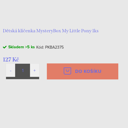
Dětská klíčenka MysteryBox My Little Pony 1ks
Skladem
>5 ks
Kód:
PKBA2375
127 Kč
DO KOŠÍKU