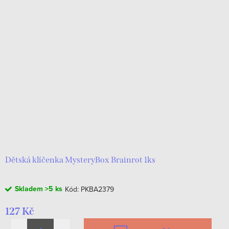
Dětská klíčenka MysteryBox Brainrot 1ks
Skladem
>5 ks
Kód:
PKBA2379
127 Kč