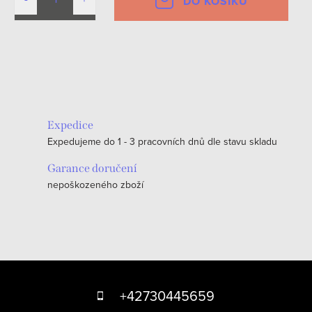
DO KOŠÍKU
O
v
l
á
Expedice
d
Expedujeme do 1 - 3 pracovních dnů dle stavu skladu
a
c
Garance doručení
nepoškozeného zboží
í
p
r
v
k
Z
y
á
+42730445659
v