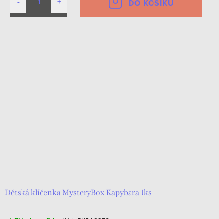
DO KOŠÍKU
Dětská klíčenka MysteryBox Kapybara 1ks