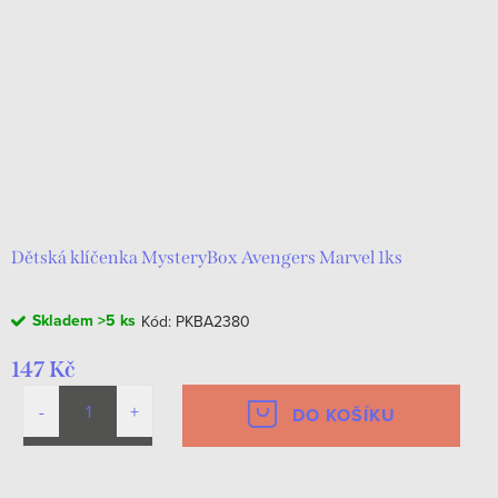
Dětská klíčenka MysteryBox Avengers Marvel 1ks
Skladem
>5 ks
Kód:
PKBA2380
147 Kč
DO KOŠÍKU