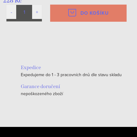
228 Kč
DO KOŠÍKU
O
v
l
á
Expedice
d
Expedujeme do 1 - 3 pracovních dnů dle stavu skladu
a
c
Garance doručení
nepoškozeného zboží
í
p
r
v
k
Z
y