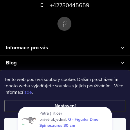
á
+42730445659
v
p
ý
p
a
i
t
s
í
u
Informace pro vás
Blog
Přihlášení
Tento web používá soubory cookie. Dalším procházením
tohoto webu vyjadřujete souhlas s jejich používáním.. Více
informací
zde
.
vseprodeti-eu
Nastavení
Petra (Třtice)
právě objednal:
G - Figurka Dino
Copyright 2026
www.vseprodeti.eu
. Všechna práva vyhrazena.
Spinosaurus 30 cm
Souhlasím