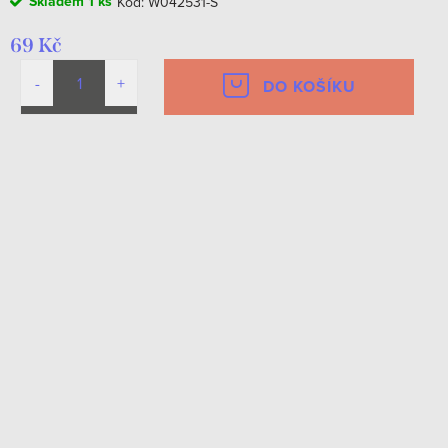
Skladem
1 ks
Kód:
W042531-S
69 Kč
DO KOŠÍKU