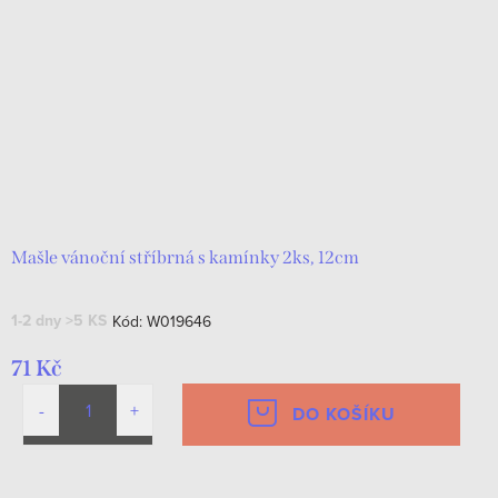
Mašle vánoční stříbrná s kamínky 2ks, 12cm
1-2 dny
>5 KS
Kód:
W019646
71 Kč
DO KOŠÍKU