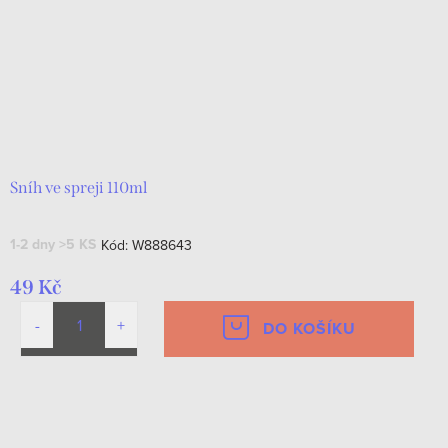
Sníh ve spreji 110ml
1-2 dny
>5 KS
Kód:
W888643
49 Kč
DO KOŠÍKU