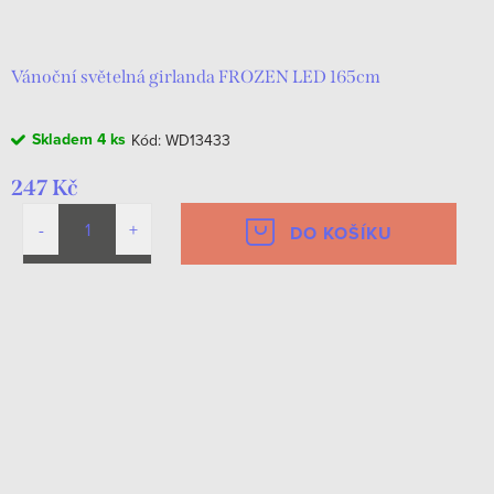
d
t
u
ů
k
Vánoční světelná girlanda FROZEN LED 165cm
t
Skladem
4 ks
Kód:
WD13433
ů
247 Kč
DO KOŠÍKU