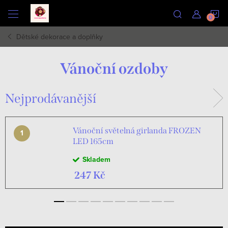
Přejít
N
na
obsah
Dětské dekorace a doplňky
K
Vánoční ozdoby
Nejprodávanější
Vánoční světelná girlanda FROZEN
LED 165cm
Skladem
247 Kč