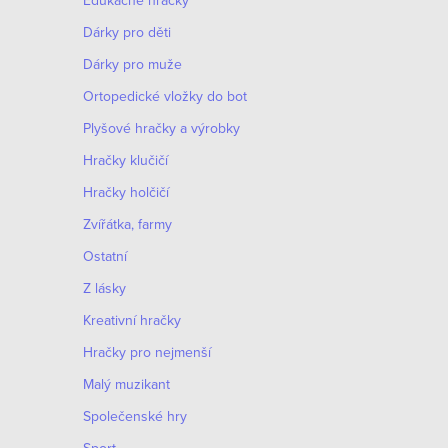
Edukačné hračky
Dárky pro děti
Dárky pro muže
Оrtopedické vložky do bot
O
Plyšové hračky a výrobky
v
S
Hračky klučičí
l
t
Hračky holčičí
á
r
Zvířátka, farmy
d
á
Ostatní
n
a
Z lásky
k
c
o
Kreativní hračky
í
v
Hračky pro nejmenší
p
á
Malý muzikant
r
n
Společenské hry
í
v