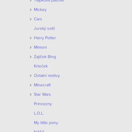
Tlapková patrola
e
Mickey
V
n
Cars
ý
Jurský svět
í
p
Harry Potter
p
i
Mimoni
r
Zajíček Bing
s
o
Krteček
p
Ostatní motivy
d
r
Minecraft
u
o
Star Wars
k
Princezny
d
t
L.O.L.
u
ů
My little pony
k