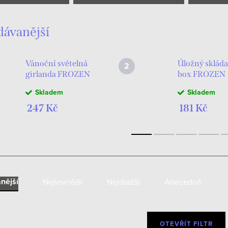
Frozen
dávanější
Vánoční světelná
Úložný skláda
girlanda FROZEN
box FROZEN
LED 165cm
světle modrý
Skladem
Skladem
31x31x31
247 Kč
181 Kč
nější
Nejlevnější
Nejdražší
Abecedně
OTEVŘÍT FILTR