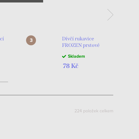
Frozen
cí
Dívčí rukavice
FROZEN prstové
fialové
Skladem
78 Kč
224
položek celkem