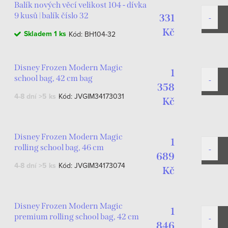
Balík nových věcí velikost 104 - dívka
9 kusů | balík číslo 32
331
Kč
Skladem
1 ks
Kód:
BH104-32
Disney Frozen Modern Magic
1
school bag, 42 cm bag
358
4-8 dní
>5 ks
Kód:
JVGIM34173031
Kč
Disney Frozen Modern Magic
1
rolling school bag, 46 cm
689
4-8 dní
>5 ks
Kód:
JVGIM34173074
Kč
Disney Frozen Modern Magic
1
premium rolling school bag, 42 cm
846