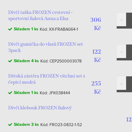
Dívčí taška FROZEN cestovní -
sportovní fialová Anna a Elsa
306
Kč
Skladem
1 ks
Kód:
XX-FRABAG64-1
Dívčí gumička do vlasů FROZEN set
3pack
122
Kč
Skladem
4 ks
Kód:
CEP2500003078
Dětská zástěra FROZEN všichni set s
čepicí modrá
255
Kč
Skladem
1 ks
Kód:
JFK038444
Dívčí klobouk FROZEN fialový
12
Skladem
3 ks
Kód:
FRO23-0832-1-52