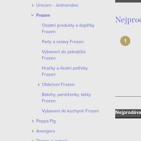
n
Unicorn - Jednorožec
n
Frozen
Nejpro
í
Ostatní produkty a doplňky
Frozen
p
Party a oslavy Frozen
a
Vybavení do pokojíčků
Frozen
n
Hračky a školní potřeby
e
Frozen
Oblečení Frozen
l
Batohy, peněženky, tašky
Frozen
Vybavení do kuchyně Frozen
Ř
Nejprodáva
Peppa Pig
a
Avengers
z