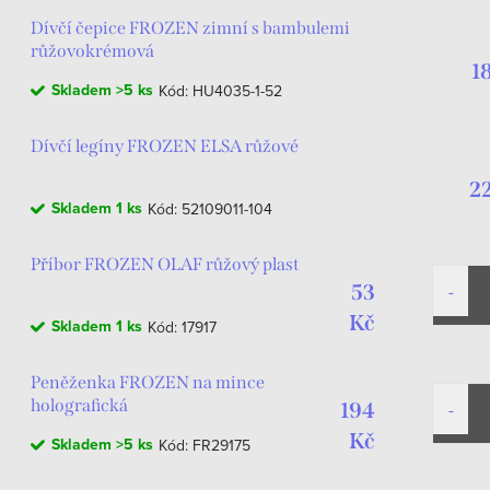
Dívčí čepice FROZEN zimní s bambulemi
růžovokrémová
1
Skladem
>5 ks
Kód:
HU4035-1-52
Dívčí legíny FROZEN ELSA růžové
2
Skladem
1 ks
Kód:
52109011-104
Příbor FROZEN OLAF růžový plast
53
Kč
Skladem
1 ks
Kód:
17917
Peněženka FROZEN na mince
holografická
194
Kč
Skladem
>5 ks
Kód:
FR29175