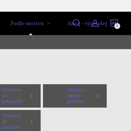
NÁKU
Podle motivu
Akce - výprodej
KOŠÍ
Vybavení
Hračky a
do
školní
pokojíčků
potřeby
Frozen
Frozen
Vybavení
do
kuchyně