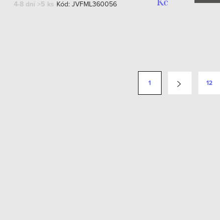
Kč
4-8 dní
>5 ks
Kód:
JVFML360056
1
12