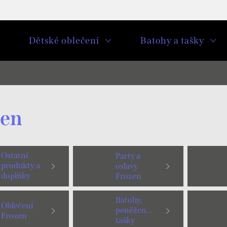
u
Dětské oblečení
Batohy a tašky
zen
Ostatní
Party a
produkty a
oslavy
doplňky
Frozen
Frozen
Batohy,
Oblečení
peněženky,
Frozen
tašky