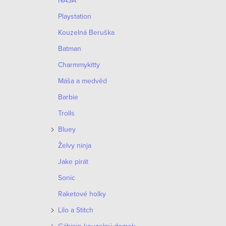
NASA
t
Playstation
ů
Kouzelná Beruška
Batman
Charmmykitty
Máša a medvěd
Barbie
Trolls
Bluey
Želvy ninja
Jake pirát
Sonic
Raketové holky
Lilo a Stitch