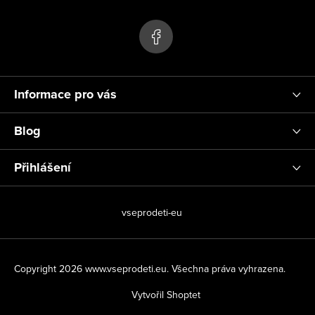
p
ý
p
a
i
t
s
í
u
Informace pro vás
Blog
Přihlášení
vseprodeti-eu
Copyright 2026
www.vseprodeti.eu
. Všechna práva vyhrazena.
Vytvořil Shoptet