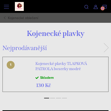
Přejít
N
na
obsah
Kojenecké oblečení
K
Kojenecké plavky
Nejprodávanější
Kojenecké plavky TLAPKOVÁ
PATROLA boxerky modré
Skladem
130 Kč