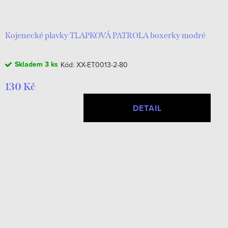
d
t
u
ů
k
Kojenecké plavky TLAPKOVÁ PATROLA boxerky modré
t
Skladem
3 ks
Kód:
XX-ET0013-2-80
ů
130 Kč
DETAIL