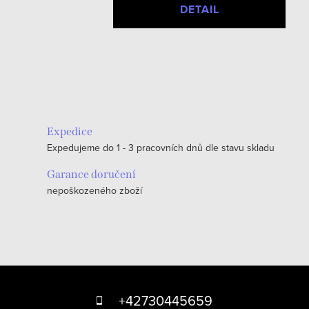
DETAIL
O
v
l
á
Expedice
d
Expedujeme do 1 - 3 pracovních dnů dle stavu skladu
a
c
Garance doručení
nepoškozeného zboží
í
p
r
v
k
Z
y
á
+42730445659
v