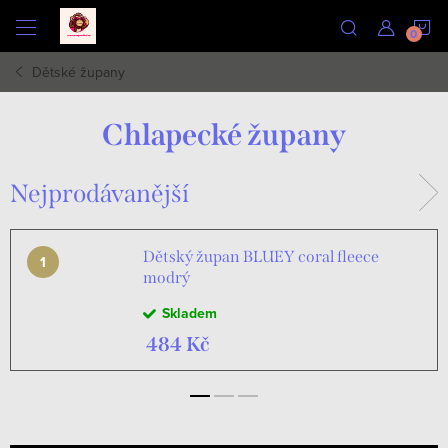
Přejít
N
na
obsah
Dětské župany
K
Chlapecké župany
Nejprodávanější
Dětský župan BLUEY coral fleece
modrý
Skladem
484 Kč