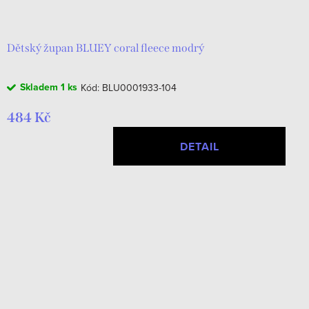
d
t
u
ů
k
Dětský župan BLUEY coral fleece modrý
t
Skladem
1 ks
Kód:
BLU0001933-104
ů
484 Kč
DETAIL