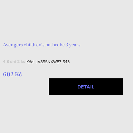
Avengers children's bathrobe 3 years
4-8 dní
2 ks
Kód:
JV85SNXWE71543
602 Kč
DETAIL