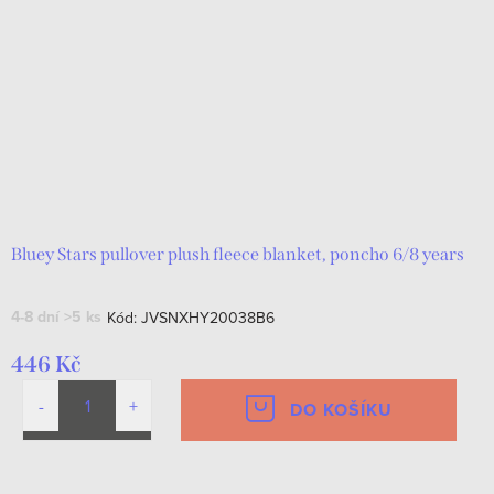
Bluey Stars pullover plush fleece blanket, poncho 6/8 years
4-8 dní
>5 ks
Kód:
JVSNXHY20038B6
446 Kč
DO KOŠÍKU