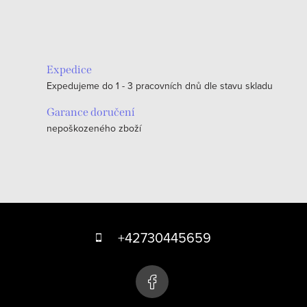
O
v
l
á
Expedice
d
Expedujeme do 1 - 3 pracovních dnů dle stavu skladu
a
c
Garance doručení
nepoškozeného zboží
í
p
r
v
k
Z
y
á
+42730445659
v
p
ý
p
a
i
t