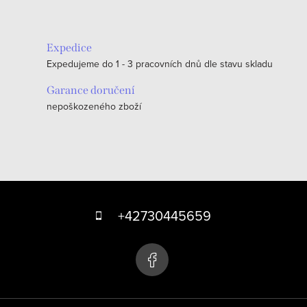
Expedice
Expedujeme do 1 - 3 pracovních dnů dle stavu skladu
Garance doručení
nepoškozeného zboží
Z
á
+42730445659
p
a
t
í