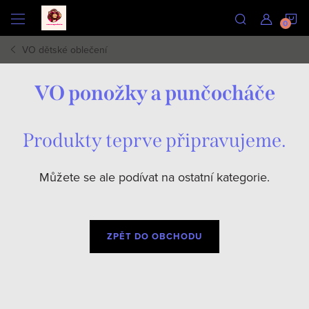
Přejít
N
na
obsah
VO dětské oblečení
K
VO ponožky a punčocháče
Produkty teprve připravujeme.
Můžete se ale podívat na ostatní kategorie.
ZPĚT DO OBCHODU