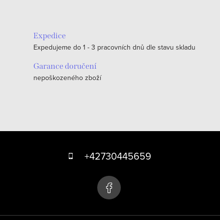
v
l
á
Expedice
d
Expedujeme do 1 - 3 pracovních dnů dle stavu skladu
a
c
Garance doručení
nepoškozeného zboží
í
p
r
v
k
Z
y
á
+42730445659
v
p
ý
p
a
i
t
s
í