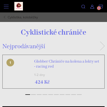
Přejít
N
na
obsah
Cyklistika, koloběžky
K
Cyklistické chrániče
Nejprodávanější
Globber Chrániče na kolena a lokty set
- racing red
1-2 dny
424 Kč