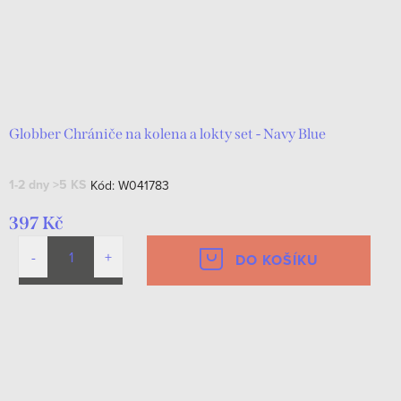
Globber Chrániče na kolena a lokty set - Navy Blue
1-2 dny
>5 KS
Kód:
W041783
397 Kč
DO KOŠÍKU