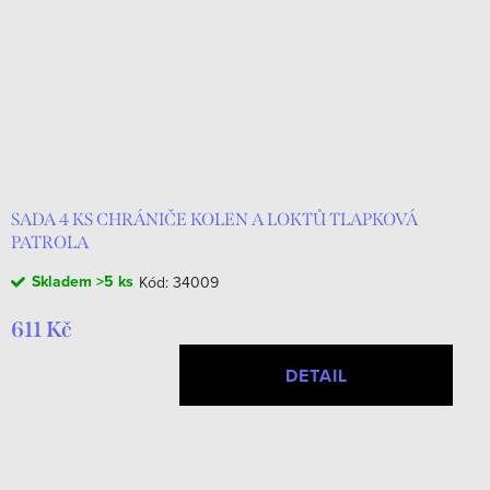
SADA 4 KS CHRÁNIČE KOLEN A LOKTŮ TLAPKOVÁ
PATROLA
Skladem
>5 ks
Kód:
34009
611 Kč
DETAIL
O