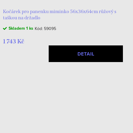
Kočárek pro panenku miminko 56x36x64cm růžový s
taškou na držadlo
Skladem
1 ks
Kód:
59095
1 743 Kč
DETAIL