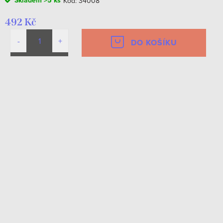
Skladem
>5 ks
Kód:
34008
492 Kč
DO KOŠÍKU