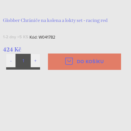
d
t
u
ů
k
Globber Chrániče na kolena a lokty set - racing red
t
1-2 dny
>5 KS
Kód:
W041782
ů
424 Kč
DO KOŠÍKU