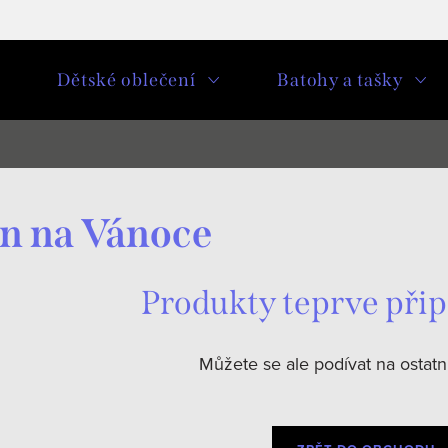
u
Dětské oblečení
Batohy a tašky
n na Vánoce
Produkty teprve při
Můžete se ale podívat na ostatní