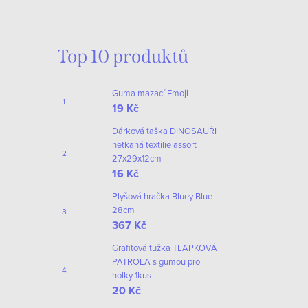
Top 10 produktů
Guma mazací Emoji
19 Kč
Dárková taška DINOSAUŘI
netkaná textilie assort
27x29x12cm
16 Kč
Plyšová hračka Bluey Blue
28cm
367 Kč
Grafitová tužka TLAPKOVÁ
PATROLA s gumou pro
holky 1kus
20 Kč