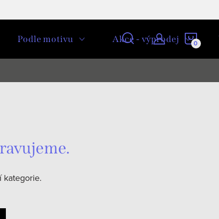
NÁKU
Podle motivu
Akce - výprodej
KOŠÍ
pravujeme.
 kategorie.