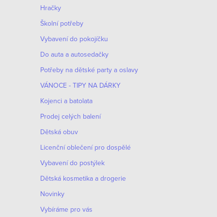
n
Hračky
n
Školní potřeby
í
Vybavení do pokojíčku
Do auta a autosedačky
p
Potřeby na dětské party a oslavy
a
VÁNOCE - TIPY NA DÁRKY
n
Kojenci a batolata
e
Prodej celých balení
Dětská obuv
l
Licenční oblečení pro dospělé
Vybavení do postýlek
Dětská kosmetika a drogerie
Novinky
Vybíráme pro vás