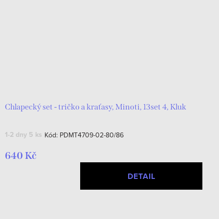
Chlapecký set - tričko a kraťasy, Minoti, 13set 4, Kluk
1-2 dny
5 ks
Kód:
PDMT4709-02-80/86
640 Kč
DETAIL