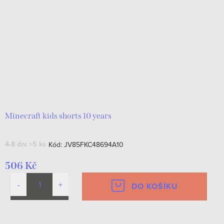
Minecraft kids shorts 10 years
4-8 dní
>5 ks
Kód:
JV85FKC48694A10
506 Kč
DO KOŠÍKU