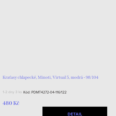
Kraťasy chlapecké, Minoti, Virtual 5, modrá - 98/104
1-2 dny
3 ks
Kód:
PDMT4272-04-116/122
480 Kč
DETAIL