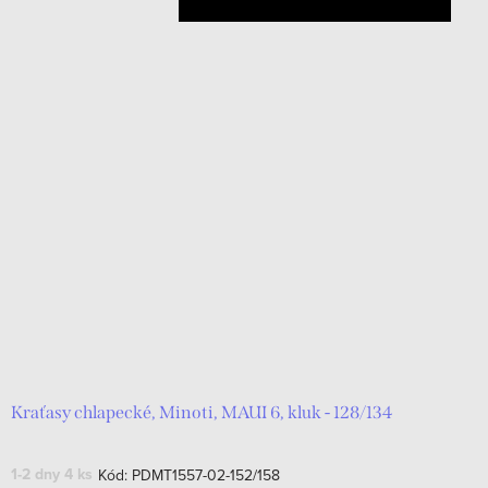
Kraťasy chlapecké, Minoti, MAUI 6, kluk - 128/134
1-2 dny
4 ks
Kód:
PDMT1557-02-152/158