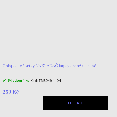
Chlapecké šortky NAKLADAČ kapsy oranž maskáč
Skladem
1 ks
Kód:
TM8249-1-104
259 Kč
DETAIL