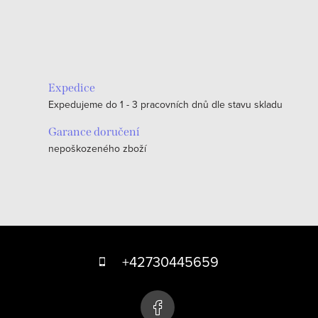
O
v
l
á
Expedice
d
Expedujeme do 1 - 3 pracovních dnů dle stavu skladu
a
c
Garance doručení
nepoškozeného zboží
í
p
r
v
k
Z
y
á
+42730445659
v
p
ý
p
a