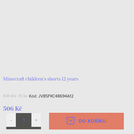
Minecraft children's shorts 12 years
4-8 dní
>5 ks
Kód:
JV85FKC48694A12
506 Kč
DO KOŠÍKU