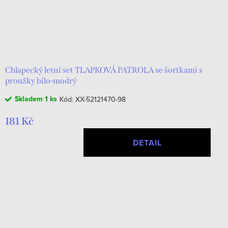
Chlapecký letní set TLAPKOVÁ PATROLA se šortkami s
proužky bílo-modrý
Skladem
1 ks
Kód:
XX-52121470-98
181 Kč
DETAIL