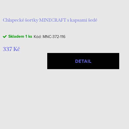
d
t
u
ů
k
Chlapecké šortky MINECRAFT s kapsami šedé
t
Skladem
1 ks
Kód:
MNC-372-116
ů
337 Kč
DETAIL