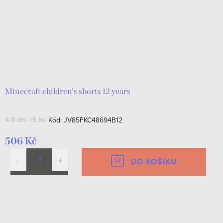
Minecraft children's shorts 12 years
4-8 dní
>5 ks
Kód:
JV85FKC48694B12
506 Kč
DO KOŠÍKU