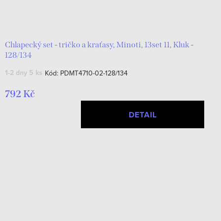
Chlapecký set - tričko a kraťasy, Minoti, 13set 11, Kluk -
128/134
1-2 dny
5 ks
Kód:
PDMT4710-02-128/134
792 Kč
DETAIL