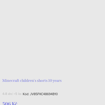
Minecraft children's shorts 10 years
4-8 dní
>5 ks
Kód:
JV85FKC48694B10
506 Kč