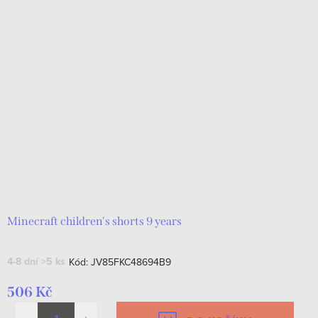
Minecraft children's shorts 9 years
4-8 dní
>5 ks
Kód:
JV85FKC48694B9
506 Kč