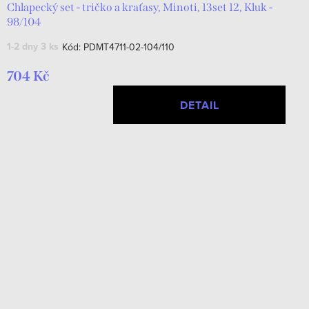
Chlapecký set - tričko a kraťasy, Minoti, 13set 12, Kluk -
98/104
1-2 dny
3 ks
Kód:
PDMT4711-02-104/110
704 Kč
DETAIL