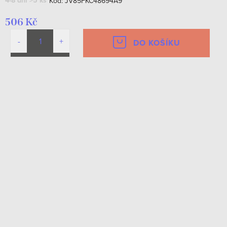
4-8 dní
>5 ks
Kód:
JV85FKC48694A9
506 Kč
DO KOŠÍKU