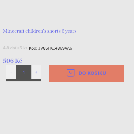
Minecraft children's shorts 6 years
4-8 dní
>5 ks
Kód:
JV85FKC48694A6
506 Kč
DO KOŠÍKU