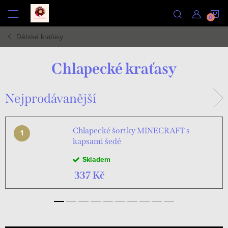
Přejít
N
na
obsah
Dětské kraťasy
K
Chlapecké kraťasy
Nejprodávanější
Chlapecké šortky MINECRAFT s
kapsami šedé
Skladem
337 Kč