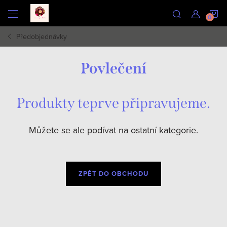
Přejít
N
na
obsah
Předobjednávky
K
Povlečení
Produkty teprve připravujeme.
Můžete se ale podívat na ostatní kategorie.
ZPĚT DO OBCHODU