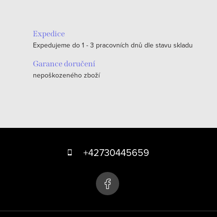
Expedice
Expedujeme do 1 - 3 pracovních dnů dle stavu skladu
Garance doručení
nepoškozeného zboží
Z
á
+42730445659
p
a
t
í