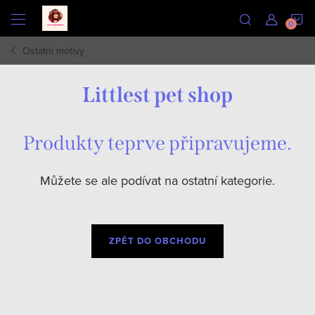
Přejít
N
na
obsah
Ostatní motivy
K
Littlest pet shop
Produkty teprve připravujeme.
Můžete se ale podívat na ostatní kategorie.
ZPĚT DO OBCHODU