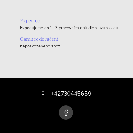
Expedice
Expedujeme do 1 - 3 pracovních dnů dle stavu skladu
Garance doručení
nepoškozeného zboží
Z
á
+42730445659
p
a
t
í