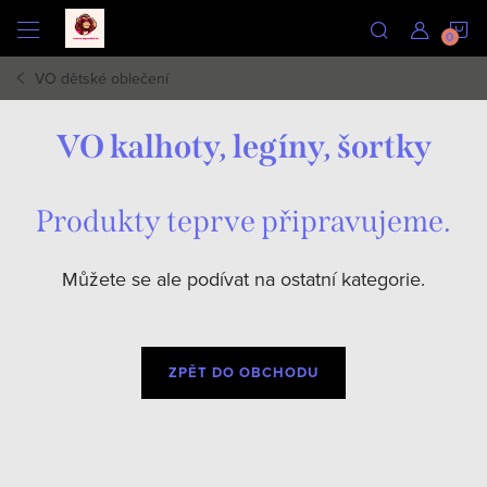
Přejít
N
na
obsah
VO dětské oblečení
K
VO kalhoty, legíny, šortky
Produkty teprve připravujeme.
Můžete se ale podívat na ostatní kategorie.
ZPĚT DO OBCHODU