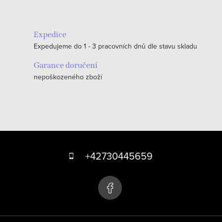
Expedice
Expedujeme do 1 - 3 pracovních dnů dle stavu skladu
Garance doručení
nepoškozeného zboží
Z
á
+42730445659
p
a
t
í