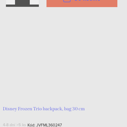
Disney Frozen Trio backpack, bag 30 cm
4-8 dní
>5 ks
Kód:
JVFML360247