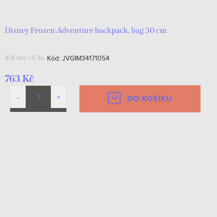
Disney Frozen Adventure backpack, bag 30 cm
4-8 dní
>5 ks
Kód:
JVGIM34171054
763 Kč
DO KOŠÍKU