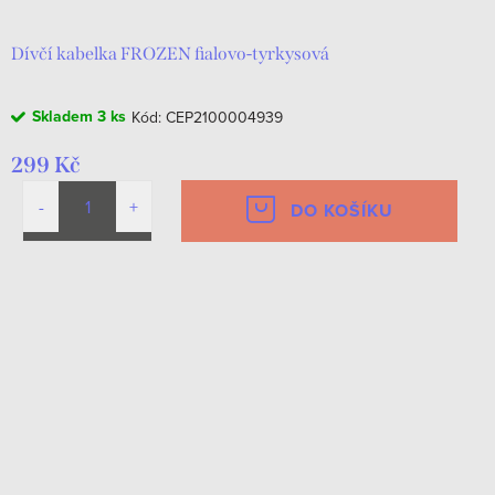
Dívčí kabelka FROZEN fialovo-tyrkysová
Skladem
3 ks
Kód:
CEP2100004939
299 Kč
DO KOŠÍKU