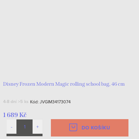
Disney Frozen Modern Magic rolling school bag, 46 cm
4-8 dní
>5 ks
Kód:
JVGIM34173074
1 689 Kč
DO KOŠÍKU