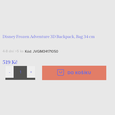
Disney Frozen Adventure 3D Backpack, Bag 34 cm
4-8 dní
>5 ks
Kód:
JVGIM34171050
519 Kč
DO KOŠÍKU