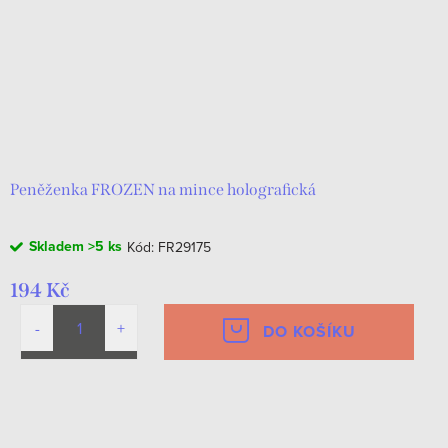
Peněženka FROZEN na mince holografická
Skladem
>5 ks
Kód:
FR29175
194 Kč
DO KOŠÍKU