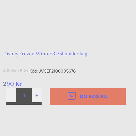
Disney Frozen Winter 3D shoulder bag
4-8 dní
>5 ks
Kód:
JVCEP2100005676
290 Kč
DO KOŠÍKU