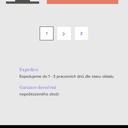
O
v
S
1
2
l
t
á
r
d
á
a
n
c
k
Expedice
í
o
Expedujeme do 1 - 3 pracovních dnů dle stavu skladu
p
v
r
Garance doručení
á
v
nepoškozeného zboží
n
k
í
y
v
ý