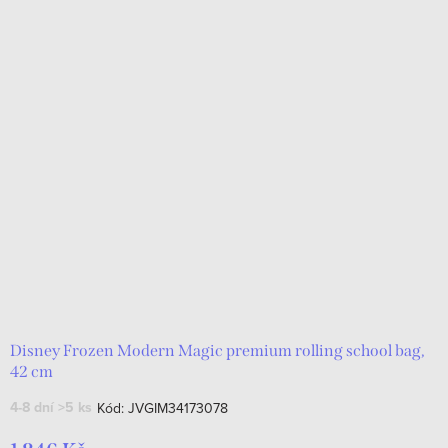
Disney Frozen Modern Magic premium rolling school bag,
42 cm
4-8 dní
>5 ks
Kód:
JVGIM34173078