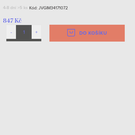
4-8 dní
>5 ks
Kód:
JVGIM34171072
847 Kč
DO KOŠÍKU