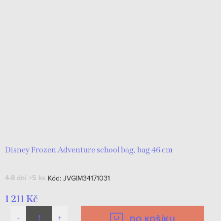
Disney Frozen Adventure school bag, bag 46 cm
4-8 dní
>5 ks
Kód:
JVGIM34171031
1 211 Kč
DO KOŠÍKU