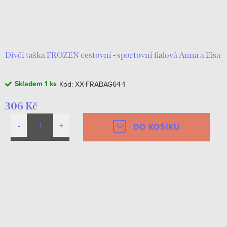
o
k
d
t
u
ů
k
Dívčí taška FROZEN cestovní - sportovní fialová Anna a Elsa
t
Skladem
1 ks
Kód:
XX-FRABAG64-1
ů
306 Kč
DO KOŠÍKU