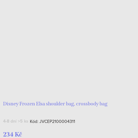
Disney Frozen Elsa shoulder bag, crossbody bag
4-8 dní
>5 ks
Kód:
JVCEP2100004311
234 Kč