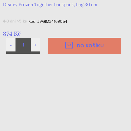
Disney Frozen Together backpack, bag 30 cm
4-8 dní
>5 ks
Kód:
JVGIM34169054
874 Kč
DO KOŠÍKU