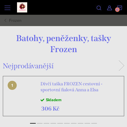
Přejít
N
na
obsah
Frozen
K
Batohy, peněženky, tašky
Frozen
Nejprodávanější
Dívčí taška FROZEN cestovní -
sportovní fialová Anna a Elsa
Skladem
306 Kč