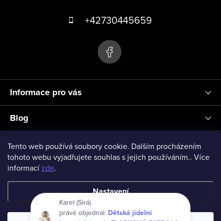
Z
p
á
+42730445659
i
s
p
u
a
t
í
Informace pro vás
Blog
Přihlášení
Tento web používá soubory cookie. Dalším procházením
tohoto webu vyjadřujete souhlas s jejich používáním.. Více
informací
zde
.
vseprodeti-eu
Nastavení
Karel (Sirá)
právě objednal:
Dětská jídelní
Copyright 2026
www.vseprodeti.eu
. Všechna práva vyhrazena.