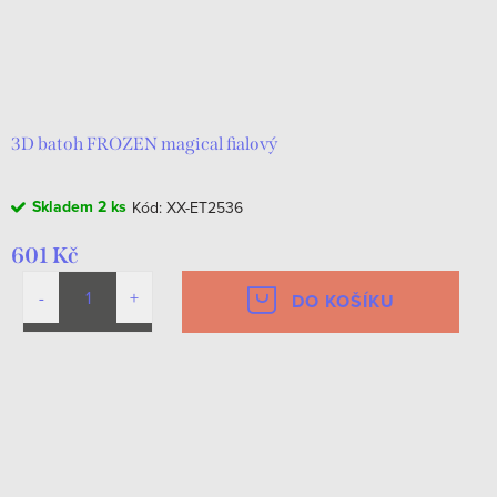
3D batoh FROZEN magical fialový
Skladem
2 ks
Kód:
XX-ET2536
601 Kč
DO KOŠÍKU