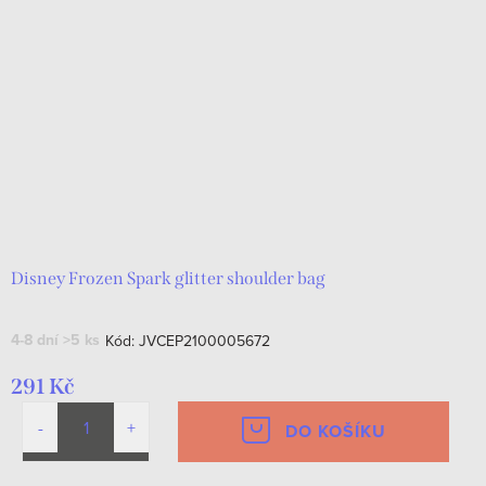
Disney Frozen Spark glitter shoulder bag
4-8 dní
>5 ks
Kód:
JVCEP2100005672
291 Kč
DO KOŠÍKU