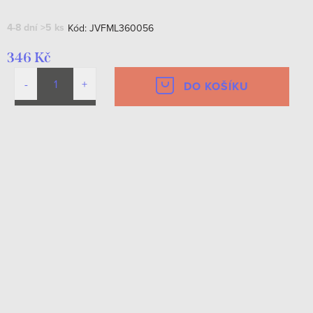
4-8 dní
>5 ks
Kód:
JVFML360056
346 Kč
DO KOŠÍKU