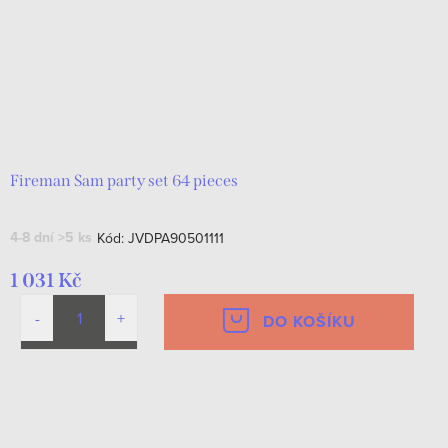
Fireman Sam party set 64 pieces
4-8 dní
>5 ks
Kód:
JVDPA90501111
1 031 Kč
DO KOŠÍKU