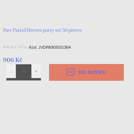
Paw Patrol Heroes party set 56 pieces
4-8 dní
>5 ks
Kód:
JVDPA90500364
906 Kč
DO KOŠÍKU