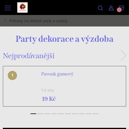
Přejít
N
na
obsah
Potřeby na dětské party a oslavy
K
Party dekorace a výzdoba
Nejprodávanější
Pavouk gumový
1-2 dny
19 Kč