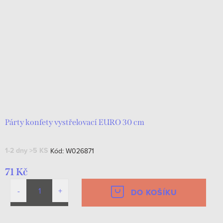
Párty konfety vystřelovací EURO 30 cm
1-2 dny
>5 KS
Kód:
W026871
71 Kč
DO KOŠÍKU