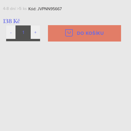
4-8 dní
>5 ks
Kód:
JVPNN95667
138 Kč
DO KOŠÍKU