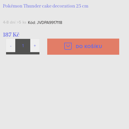
Pokémon Thunder cake decoration 25 cm
4-8 dní
>5 ks
Kód:
JVDPA9917118
187 Kč
DO KOŠÍKU