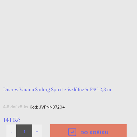
Disney Vaiana Sailing Spirit zászlófüzér FSC 2,3 m
4-8 dní
>5 ks
Kód:
JVPNN97204
141 Kč
DO KOŠÍKU