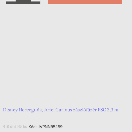
Disney Hercegnők, Ariel Curious zászlófüzér FSC 2,3 m
4-8 dní
>5 ks
Kód:
JVPNN95459