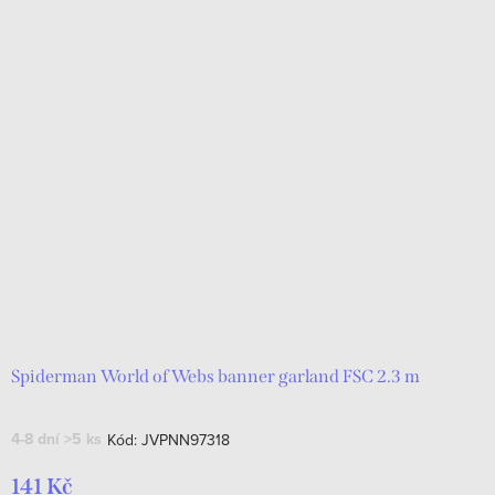
Spiderman World of Webs banner garland FSC 2.3 m
4-8 dní
>5 ks
Kód:
JVPNN97318
141 Kč