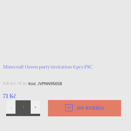
Minecraft Green party invitation 6 pcs FSC
4-8 dní
>5 ks
Kód:
JVPNN95658
71 Kč
DO KOŠÍKU