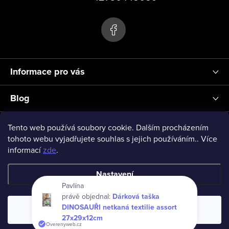
s
p
u
a
t
í
Informace pro vás
Blog
Přihlášení
Tento web používá soubory cookie. Dalším procházením
tohoto webu vyjadřujete souhlas s jejich používáním.. Více
informací
zde
.
vseprodeti-eu
Nastavení
Pavlína
právě objednal:
Dárková taška
Copyright 2026
www.vseprodeti.eu
. Všechna práva vyhrazena.
DINOSAUŘI netkaná textilie assort
Souhlasím
Vytvořil Shoptet
27x29x12cm
Overenyweb.cz