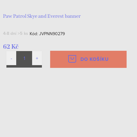
Paw Patrol Skye and Everest banner
4-8 dní
>5 ks
Kód:
JVPNN90279
62 Kč
DO KOŠÍKU