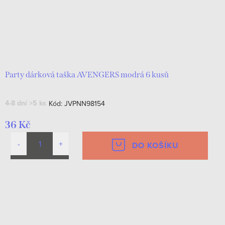
Party dárková taška AVENGERS modrá 6 kusů
4-8 dní
>5 ks
Kód:
JVPNN98154
36 Kč
DO KOŠÍKU