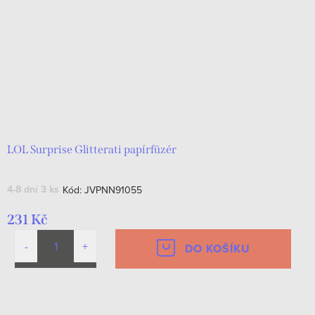
LOL Surprise Glitterati papírfüzér
4-8 dní
3 ks
Kód:
JVPNN91055
231 Kč
DO KOŠÍKU