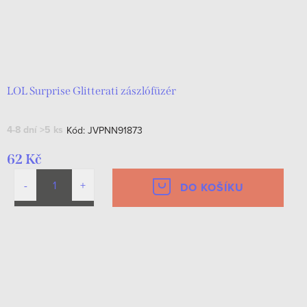
LOL Surprise Glitterati zászlófüzér
4-8 dní
>5 ks
Kód:
JVPNN91873
62 Kč
DO KOŠÍKU