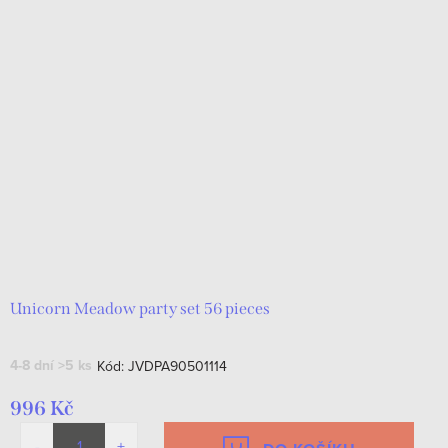
Unicorn Meadow party set 56 pieces
4-8 dní
>5 ks
Kód:
JVDPA90501114
996 Kč