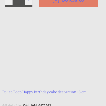
DO KOŠÍKU
Police Beep Happy Birthday cake decoration 13 cm
4-8 dní
>5 ks
Kód:
JVMLG172263