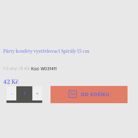
Párty konfety vystřelovací Spirály 15 cm
1-2 dny
>5 KS
Kód:
W031411
42 Kč
DO KOŠÍKU