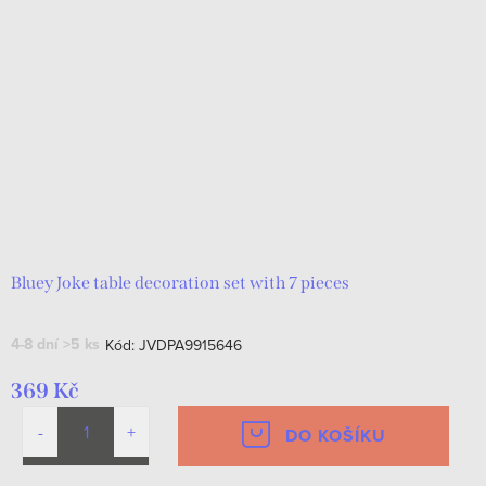
Bluey Joke table decoration set with 7 pieces
4-8 dní
>5 ks
Kód:
JVDPA9915646
369 Kč
DO KOŠÍKU