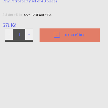
Paw Patrol party set of 40 pieces
4-8 dní
>5 ks
Kód:
JVDPA001154
671 Kč
DO KOŠÍKU