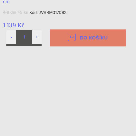
cm
4-8 dní
>5 ks
Kód:
JVBRM017092
1 139 Kč
DO KOŠÍKU