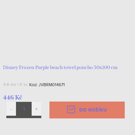
Disney Frozen Purple beach towel poncho 50x100 cm
4-8 dní
>5 ks
Kód:
JVBRM014671
446 Kč
DO KOŠÍKU