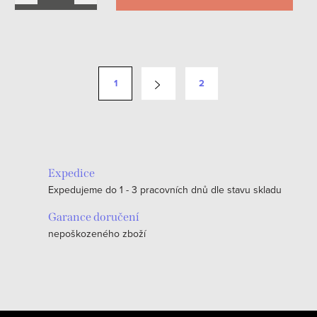
O
v
S
1
2
l
t
á
r
d
á
a
n
c
k
Expedice
í
o
Expedujeme do 1 - 3 pracovních dnů dle stavu skladu
p
v
r
Garance doručení
á
v
nepoškozeného zboží
n
k
í
y
v
ý