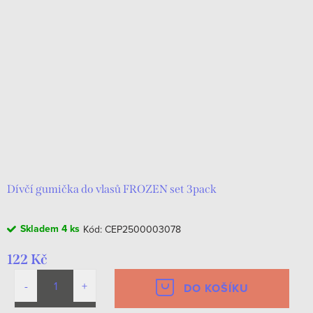
Dívčí gumička do vlasů FROZEN set 3pack
Skladem
4 ks
Kód:
CEP2500003078
122 Kč
DO KOŠÍKU