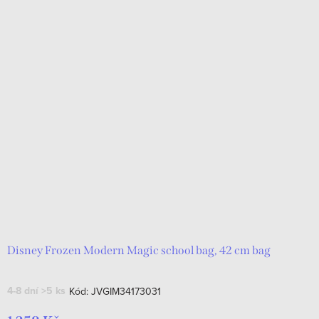
Disney Frozen Modern Magic school bag, 42 cm bag
4-8 dní
>5 ks
Kód:
JVGIM34173031