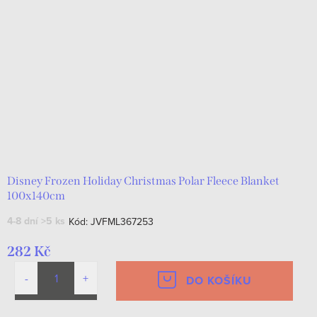
Disney Frozen Holiday Christmas Polar Fleece Blanket
100x140cm
4-8 dní
>5 ks
Kód:
JVFML367253
282 Kč
DO KOŠÍKU