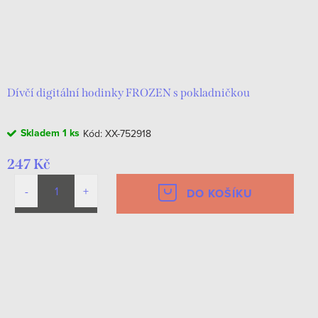
Dívčí digitální hodinky FROZEN s pokladničkou
Skladem
1 ks
Kód:
XX-752918
247 Kč
DO KOŠÍKU