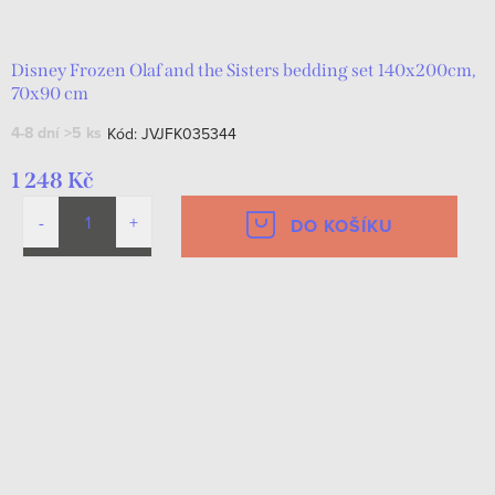
Disney Frozen Olaf and the Sisters bedding set 140x200cm,
70x90 cm
4-8 dní
>5 ks
Kód:
JVJFK035344
1 248 Kč
DO KOŠÍKU