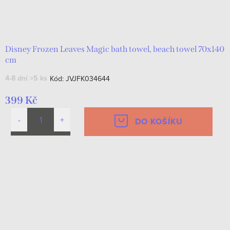
Disney Frozen Leaves Magic bath towel, beach towel 70x140
cm
4-8 dní
>5 ks
Kód:
JVJFK034644
399 Kč
DO KOŠÍKU