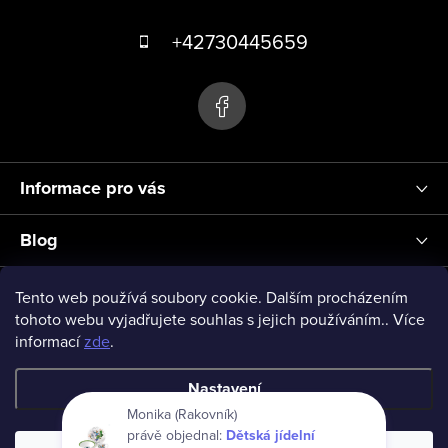
Z
p
á
+42730445659
i
s
p
u
a
t
í
Informace pro vás
Blog
Přihlášení
Tento web používá soubory cookie. Dalším procházením
tohoto webu vyjadřujete souhlas s jejich používáním.. Více
informací
zde
.
vseprodeti-eu
Nastavení
Monika (Rakovník)
právě objednal:
Dětská jídelní
Copyright 2026
www.vseprodeti.eu
. Všechna práva vyhrazena.