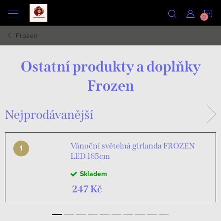
Přejít
N
na
obsah
Frozen
K
Ostatní produkty a doplňky
Frozen
Nejprodávanější
Vánoční světelná girlanda FROZEN
LED 165cm
Skladem
247 Kč