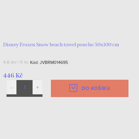
Disney Frozen Snow beach towel poncho 50x100 cm
4-8 dní
>5 ks
Kód:
JVBRM014695
446 Kč
DO KOŠÍKU