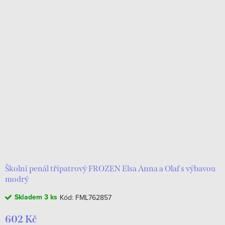
Školní penál třípatrový FROZEN Elsa Anna a Olaf s výbavou
modrý
Skladem
3 ks
Kód:
FML762857
602 Kč