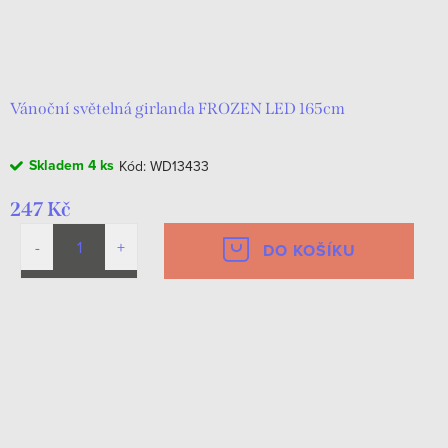
o
k
d
t
u
ů
k
Vánoční světelná girlanda FROZEN LED 165cm
t
Skladem
4 ks
Kód:
WD13433
ů
247 Kč
DO KOŠÍKU