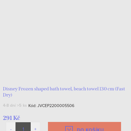
Disney Frozen shaped bath towel, beach towel 130 cm (Fast
Dry)
4-8 dní
>5 ks
Kód:
JVCEP2200005506
291 Kč
DO KOŠÍKU