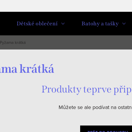
u
Dětské oblečení
Batohy a tašky
Pyžama krátká
ma krátká
Produkty teprve při
Můžete se ale podívat na ostatní