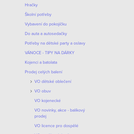
n
Hračky
n
Školní potřeby
í
Vybavení do pokojíčku
Do auta a autosedačky
p
Potřeby na dětské party a oslavy
a
VÁNOCE - TIPY NA DÁRKY
n
Kojenci a batolata
e
Prodej celých balení
VO dětské oblečení
l
VO obuv
VO kojenecké
VO novinky, akce - balíkový
prodej
VO licence pro dospělé