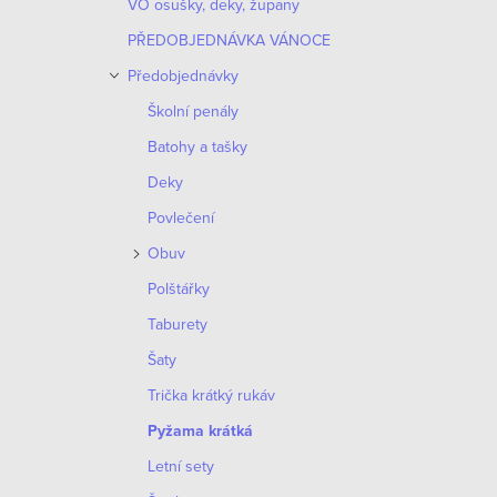
VO osušky, deky, župany
PŘEDOBJEDNÁVKA VÁNOCE
Předobjednávky
Školní penály
Batohy a tašky
Deky
Povlečení
Obuv
Polštářky
Taburety
Šaty
Trička krátký rukáv
Pyžama krátká
Letní sety