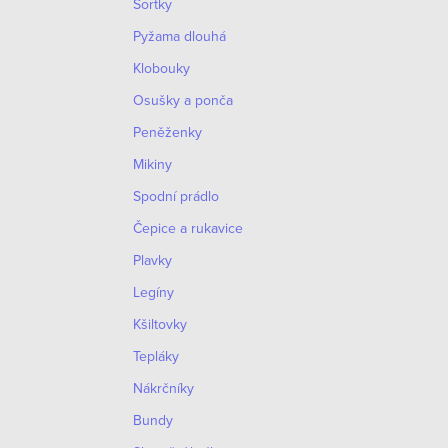
Šortky
Pyžama dlouhá
Klobouky
Osušky a ponča
Peněženky
Mikiny
Spodní prádlo
Čepice a rukavice
Plavky
Legíny
Kšiltovky
Tepláky
Nákrčníky
Bundy