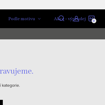
NÁKU
Podle motivu
Akce - výprodej
KOŠÍ
pravujeme.
 kategorie.