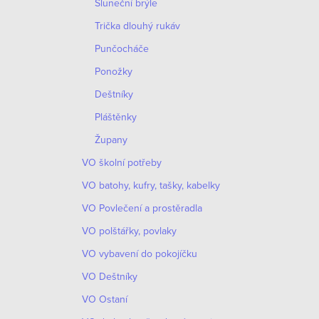
Sluneční brýle
Trička dlouhý rukáv
Punčocháče
Ponožky
Deštníky
Pláštěnky
Župany
VO školní potřeby
VO batohy, kufry, tašky, kabelky
VO Povlečení a prostěradla
VO polštářky, povlaky
VO vybavení do pokojíčku
VO Deštníky
VO Ostaní