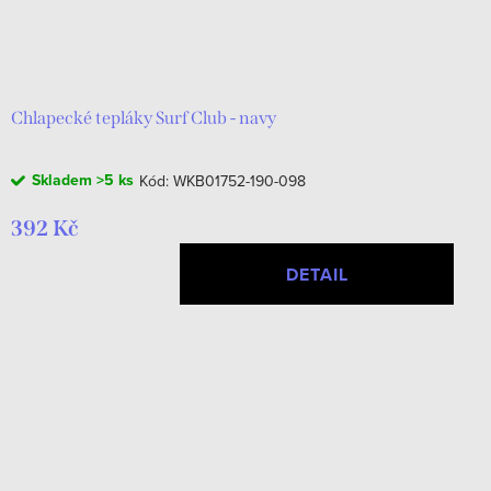
Chlapecké tepláky Surf Club - navy
Skladem
>5 ks
Kód:
WKB01752-190-098
392 Kč
DETAIL