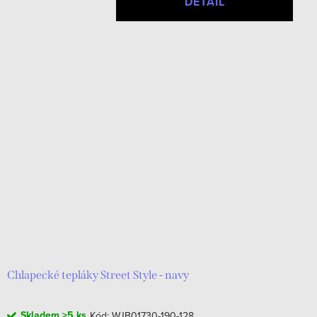
DETAIL
Chlapecké tepláky Street Style - navy
Skladem
>5 ks
Kód:
WJB01730-190-128