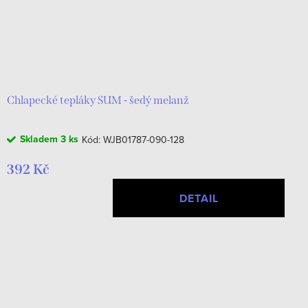
Chlapecké tepláky SUM - šedý melanž
Skladem
3 ks
Kód:
WJB01787-090-128
392 Kč
DETAIL