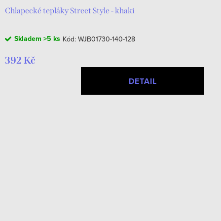
Chlapecké tepláky Street Style - khaki
Skladem
>5 ks
Kód:
WJB01730-140-128
392 Kč
DETAIL