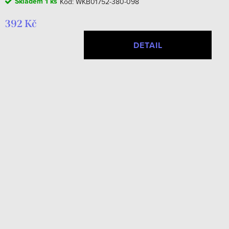
Skladem
1 ks
Kód:
WKB01752-380-098
392 Kč
DETAIL