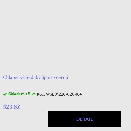
Chlapecké tepláky Sport - černá
Skladem
>5 ks
Kód:
WSB91220-020-164
523 Kč
DETAIL