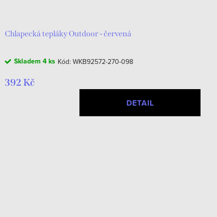
d
t
u
ů
k
Chlapecká tepláky Outdoor - červená
t
Skladem
4 ks
Kód:
WKB92572-270-098
ů
392 Kč
DETAIL