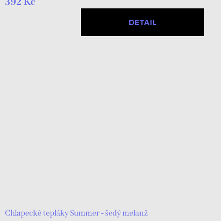
392 Kč
DETAIL
Chlapecké tepláky Summer - šedý melanž