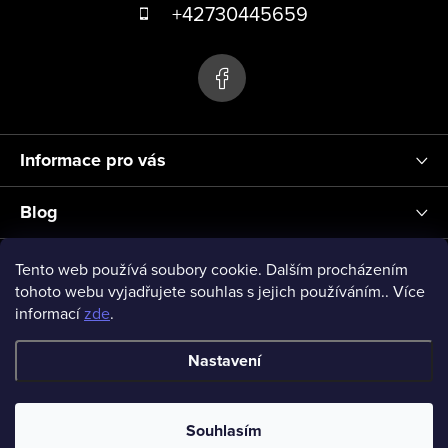
á
+42730445659
i
s
p
u
a
t
í
Informace pro vás
Blog
Přihlášení
Tento web používá soubory cookie. Dalším procházením
tohoto webu vyjadřujete souhlas s jejich používáním.. Více
informací
zde
.
vseprodeti-eu
Nastavení
Copyright 2026
www.vseprodeti.eu
. Všechna práva vyhrazena.
Souhlasím
Vytvořil Shoptet