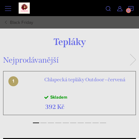
Přejít
N
na
obsah
Black Friday
K
Tepláky
Nejprodávanější
Chlapecká tepláky Outdoor - červená
Skladem
392 Kč