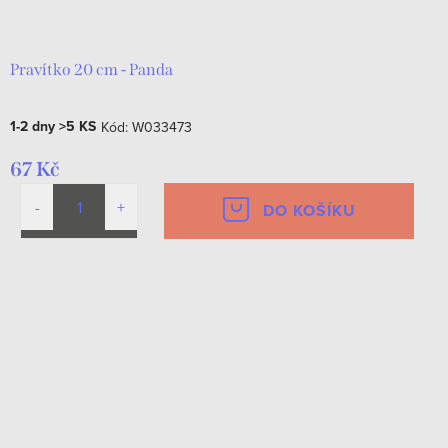
d
t
u
ů
k
Pravítko 20 cm - Panda
t
1-2 dny
>5 KS
Kód:
W033473
ů
67 Kč
DO KOŠÍKU