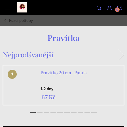
Přejít
N
na
obsah
Psací potřeby
K
Pravítka
Nejprodávanější
Pravítko 20 cm - Panda
1-2 dny
67 Kč