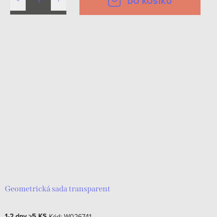
DO KOŠÍKU
Geometrická sada transparent
1-2 dny
>5 KS
Kód:
W026741