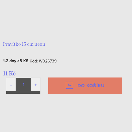
Pravítko 15 cm neon
1-2 dny
>5 KS
Kód:
W026739
11 Kč
DO KOŠÍKU