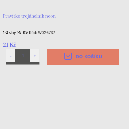
Pravítko trojúhelník neon
1-2 dny
>5 KS
Kód:
W026737
21 Kč
DO KOŠÍKU