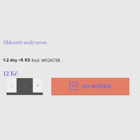
Úhloměr malý neon
1-2 dny
>5 KS
Kód:
W026738
12 Kč
DO KOŠÍKU