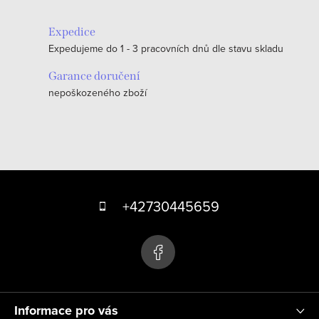
l
á
Expedice
d
Expedujeme do 1 - 3 pracovních dnů dle stavu skladu
a
c
Garance doručení
nepoškozeného zboží
í
p
r
v
k
Z
y
á
+42730445659
v
p
ý
p
a
i
t
s
í
u
Informace pro vás