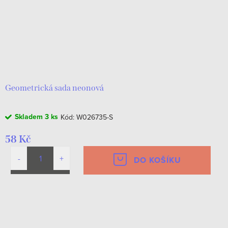
Geometrická sada neonová
Skladem
3 ks
Kód:
W026735-S
58 Kč
DO KOŠÍKU
O
v