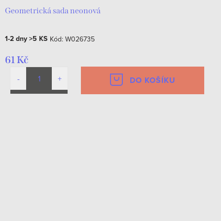
Geometrická sada neonová
1-2 dny
>5 KS
Kód:
W026735
61 Kč
DO KOŠÍKU