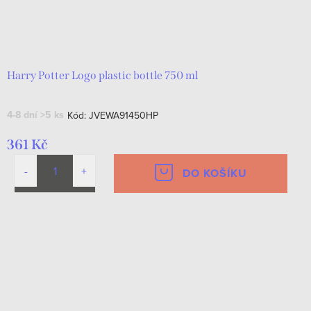
o
k
d
t
u
ů
k
Harry Potter Logo plastic bottle 750 ml
t
4-8 dní
>5 ks
Kód:
JVEWA91450HP
ů
361 Kč
DO KOŠÍKU