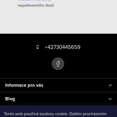
nepoškozeného zboží
í
p
r
v
k
Z
y
á
+42730445659
v
p
ý
p
a
i
t
s
í
u
Informace pro vás
Blog
Přihlášení
Tento web používá soubory cookie. Dalším procházením