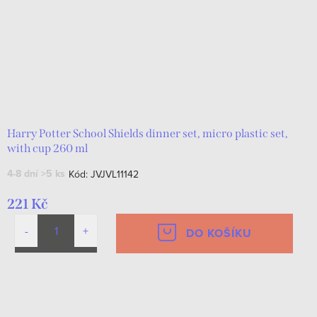
Harry Potter School Shields dinner set, micro plastic set,
with cup 260 ml
4-8 dní
>5 ks
Kód:
JVJVL11142
221 Kč
DO KOŠÍKU