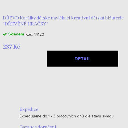
DŘEVO Korálky dětské navlékací kreativní dětská bižuterie
*DŘEVĚNÉ HRAČKY*
Skladem
Kód:
14120
237 Kč
DETAIL
O
v
l
á
Expedice
d
Expedujeme do 1 - 3 pracovních dnů dle stavu skladu
a
c
Garance doručení