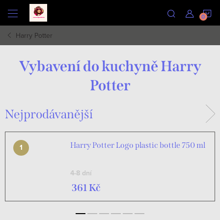
Přejít
N
na
obsah
Harry Potter
K
Vybavení do kuchyně Harry
Potter
Nejprodávanější
Harry Potter Logo plastic bottle 750 ml
4-8 dní
361 Kč