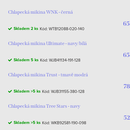
Chlapecká mikina WNK - černá
65
Skladem
2 ks
Kód:
WTB12088-020-140
Chlapecká mikina Ultimate - navy/bílá
65
Skladem
5 ks
Kód:
WJB41134-191-128
Chlapecká mikina Trust - tmavě modrá
78
Skladem
>5 ks
Kód:
WJB31155-380-128
Chlapecká mikina Tree Stars - navy
52
Skladem
>5 ks
Kód:
WKB92581-190-098