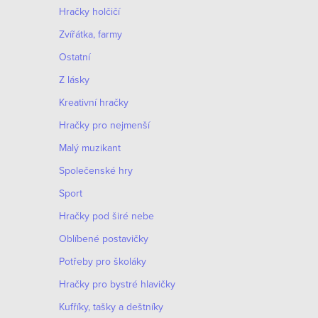
Hračky holčičí
Zvířátka, farmy
Ostatní
Z lásky
Kreativní hračky
Hračky pro nejmenší
Malý muzikant
Společenské hry
Sport
O
Hračky pod širé nebe
v
S
Oblíbené postavičky
l
t
Potřeby pro školáky
á
r
Hračky pro bystré hlavičky
d
á
n
Kufříky, tašky a deštníky
a