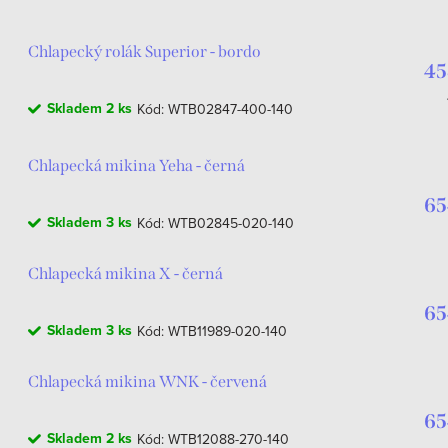
Chlapecký rolák Superior - bordo
45
Skladem
2 ks
Kód:
WTB02847-400-140
Chlapecká mikina Yeha - černá
65
Skladem
3 ks
Kód:
WTB02845-020-140
Chlapecká mikina X - černá
65
Skladem
3 ks
Kód:
WTB11989-020-140
Chlapecká mikina WNK - červená
65
Skladem
2 ks
Kód:
WTB12088-270-140