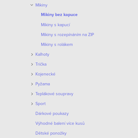
o
Mikiny
p
d
Mikiny bez kapuce
r
Mikiny s kapucí
u
o
Mikiny s rozepínáním na ZIP
k
d
Mikiny s rolákem
t
Kalhoty
u
ů
Trička
k
Kojenecké
t
Pyžama
ů
Teplákové soupravy
Sport
Dárkové poukazy
Výhodné balení více kusů
Dětské ponožky