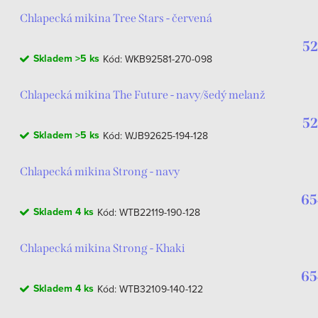
Chlapecká mikina Tree Stars - červená
52
Skladem
>5 ks
Kód:
WKB92581-270-098
Chlapecká mikina The Future - navy/šedý melanž
52
Skladem
>5 ks
Kód:
WJB92625-194-128
Chlapecká mikina Strong - navy
65
Skladem
4 ks
Kód:
WTB22119-190-128
Chlapecká mikina Strong - Khaki
65
Skladem
4 ks
Kód:
WTB32109-140-122