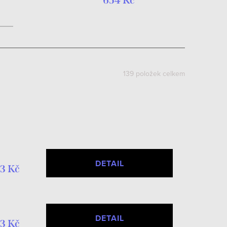
654 Kč
139
položek celkem
DETAIL
3 Kč
DETAIL
3 Kč