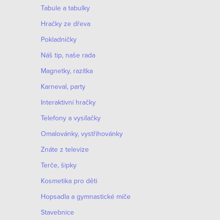
k
Tabule a tabulky
c
o
Hračky ze dřeva
í
v
Pokladničky
p
á
Náš tip, naše rada
r
n
í
Magnetky, razítka
v
Karneval, party
k
Interaktivní hračky
y
Telefony a vysílačky
v
Omalovánky, vystřihovánky
ý
Znáte z televize
p
Terče, šipky
i
Kosmetika pro děti
s
Hopsadla a gymnastické míče
u
Stavebnice