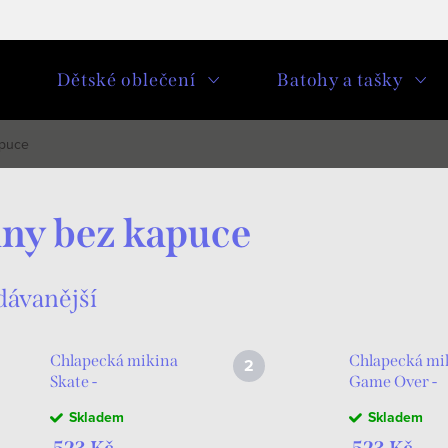
u
Dětské oblečení
Batohy a tašky
apuce
ny bez kapuce
dávanější
Chlapecká mikina
Chlapecká mi
Skate -
Game Over -
černá/kobaltová
fialová
Skladem
Skladem