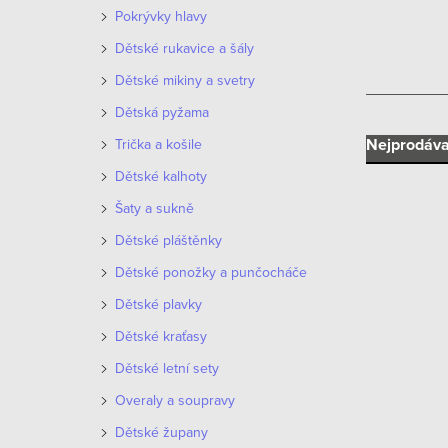
n
Pokrývky hlavy
n
Dětské rukavice a šály
í
Dětské mikiny a svetry
Dětská pyžama
p
Ř
Nejprodáva
Trička a košile
a
Dětské kalhoty
a
n
Šaty a sukně
z
e
Dětské pláštěnky
e
Dětské ponožky a punčocháče
l
V
n
Dětské plavky
ý
Dětské kraťasy
í
p
Dětské letní sety
p
i
Overaly a soupravy
r
Dětské župany
s