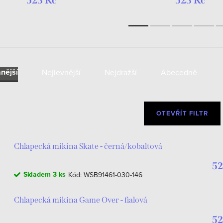
523 Kč
523 Kč
nější
Nejlevnější
Nejdražší
Abecedně
OTEVŘÍT FILTR
Chlapecká mikina Skate - černá/kobaltová
52
Skladem
3 ks
Kód:
WSB91461-030-146
Chlapecká mikina Game Over - fialová
52