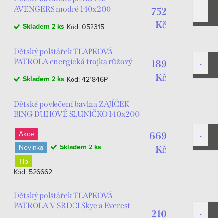
AVENGERS modré 140x200
752
Kč
Skladem
2 ks
Kód:
052315
Dětský polštářek TLAPKOVÁ
PATROLA energická trojka růžový
189
Kč
Skladem
2 ks
Kód:
421846P
Dětské povlečení bavlna ZAJÍČEK
BING DUHOVÉ SLUNÍČKO 140x200
70x90
Akce
669
Skladem
2 ks
Novinka
Kč
Tip
Kód:
526662
Dětský polštářek TLAPKOVÁ
PATROLA V SRDCI Skye a Everest
210
tvarovaný růžový