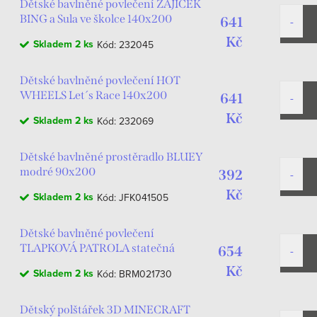
Dětské bavlněné povlečení ZAJÍČEK
BING a Sula ve školce 140x200
641
Kč
Skladem
2 ks
Kód:
232045
Dětské bavlněné povlečení HOT
WHEELS Let´s Race 140x200
641
Kč
Skladem
2 ks
Kód:
232069
Dětské bavlněné prostěradlo BLUEY
modré 90x200
392
Kč
Skladem
2 ks
Kód:
JFK041505
Dětské bavlněné povlečení
TLAPKOVÁ PATROLA statečná
654
štěňata modré 140x200
Kč
Skladem
2 ks
Kód:
BRM021730
Dětský polštářek 3D MINECRAFT