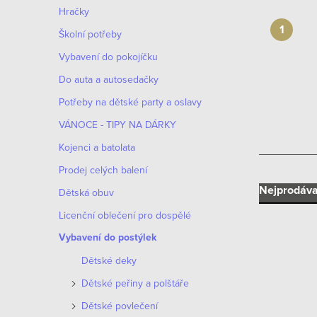
n
Hračky
n
Školní potřeby
í
Vybavení do pokojíčku
Do auta a autosedačky
p
Potřeby na dětské party a oslavy
a
VÁNOCE - TIPY NA DÁRKY
n
Kojenci a batolata
e
Prodej celých balení
Ř
Nejprodáva
Dětská obuv
l
Licenční oblečení pro dospělé
a
Vybavení do postýlek
z
Dětské deky
e
Dětské peřiny a polštáře
V
n
Dětské povlečení