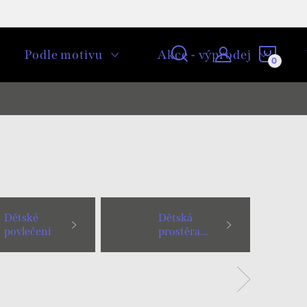
NÁKU
Podle motivu
Akce - výprodej
KOŠÍ
Dětské
Dětská
povlečení
prostěradla