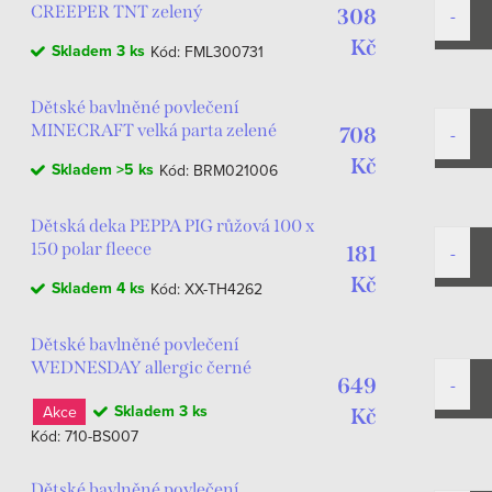
CREEPER TNT zelený
308
Kč
Skladem
3 ks
Kód:
FML300731
Dětské bavlněné povlečení
MINECRAFT velká parta zelené
708
140x200
Kč
Skladem
>5 ks
Kód:
BRM021006
Dětská deka PEPPA PIG růžová 100 x
150 polar fleece
181
Kč
Skladem
4 ks
Kód:
XX-TH4262
Dětské bavlněné povlečení
WEDNESDAY allergic černé
649
140x200
Skladem
3 ks
Akce
Kč
Kód:
710-BS007
Dětské bavlněné povlečení