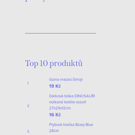
O
v
S
l
t
Top 10 produktů
á
r
d
á
Guma mazací Emoji
n
a
19 Kč
k
c
Dárková taška DINOSAUŘI
o
netkaná textilie assort
í
v
27x29x12cm
p
16 Kč
á
r
n
Plyšová hračka Bluey Blue
28cm
í
v