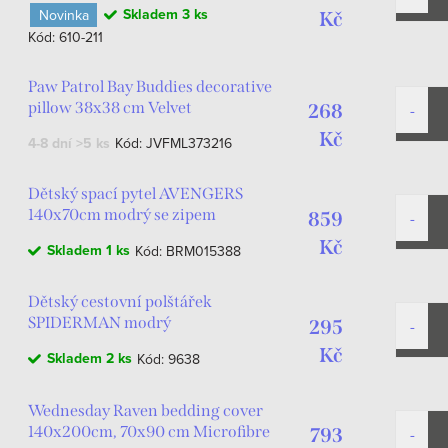
Skladem
3 ks
Novinka
Kč
Kód:
610-211
Paw Patrol Bay Buddies decorative
pillow 38x38 cm Velvet
268
Kč
4-8 dní
>5 ks
Kód:
JVFML373216
Dětský spací pytel AVENGERS
140x70cm modrý se zipem
859
Kč
Skladem
1 ks
Kód:
BRM015388
Dětský cestovní polštářek
SPIDERMAN modrý
295
Kč
Skladem
2 ks
Kód:
9638
Wednesday Raven bedding cover
140x200cm, 70x90 cm Microfibre
793