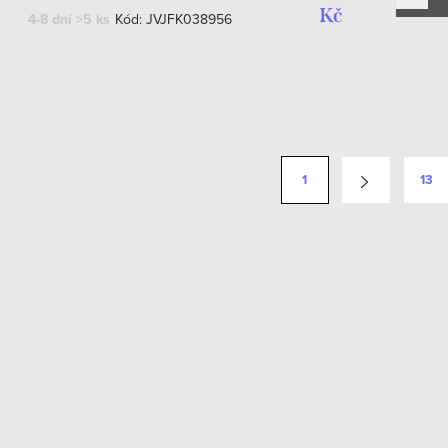
Kč
4-8 dní
>5 ks
Kód:
JVJFK038956
1
13