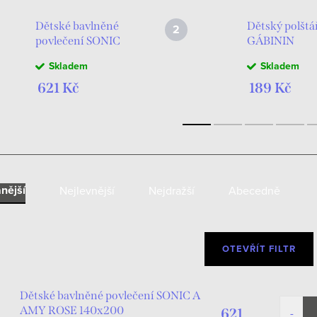
Dětské bavlněné
Dětský polštá
povlečení SONIC
GÁBININ
A AMY ROSE
KOUZELNÝ
Skladem
Skladem
140x200
DOMEK Hvěz
na podiu
621 Kč
189 Kč
40x40cm ply
fialovomodrý
nější
Nejlevnější
Nejdražší
Abecedně
OTEVŘÍT FILTR
Dětské bavlněné povlečení SONIC A
AMY ROSE 140x200
621