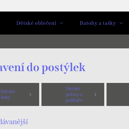
u
Dětské oblečení
Batohy a tašky
vení do postýlek
Dětské
Dětské
peřiny a
deky
polštáře
dávanější