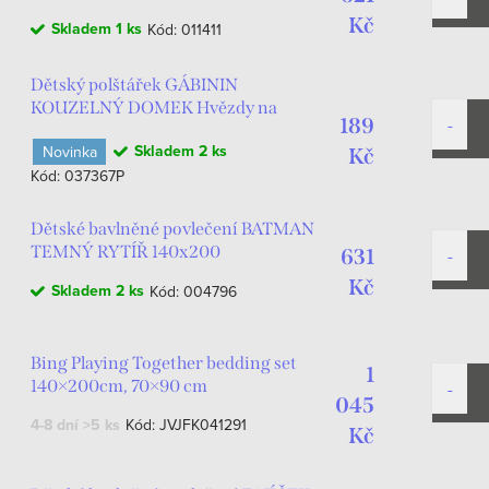
Kč
Skladem
1 ks
Kód:
011411
Dětský polštářek GÁBININ
KOUZELNÝ DOMEK Hvězdy na
189
podiu 40x40cm plyšový
Skladem
2 ks
Novinka
fialovomodrý
Kč
Kód:
037367P
Dětské bavlněné povlečení BATMAN
TEMNÝ RYTÍŘ 140x200
631
Kč
Skladem
2 ks
Kód:
004796
Bing Playing Together bedding set
1
140×200cm, 70×90 cm
045
4-8 dní
>5 ks
Kód:
JVJFK041291
Kč