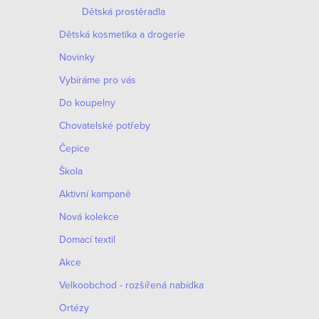
ý
í
Dětská prostěradla
p
Dětská kosmetika a drogerie
p
i
Novinky
r
s
Vybíráme pro vás
o
Do koupelny
p
d
Chovatelské potřeby
r
Čepice
u
o
Škola
k
d
Aktivní kampaně
t
u
Nová kolekce
ů
Domací textil
k
Akce
t
Velkoobchod - rozšířená nabídka
ů
Ortézy