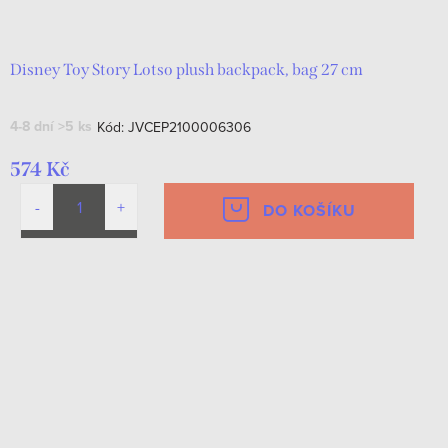
d
t
u
ů
k
Disney Toy Story Lotso plush backpack, bag 27 cm
t
4-8 dní
>5 ks
Kód:
JVCEP2100006306
ů
574 Kč
DO KOŠÍKU