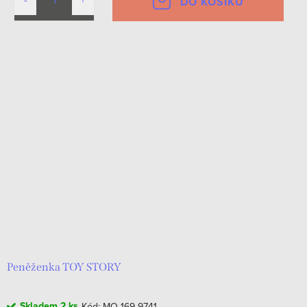
DO KOŠÍKU
Peněženka TOY STORY
Skladem
2 ks
Kód:
MO-169-9741