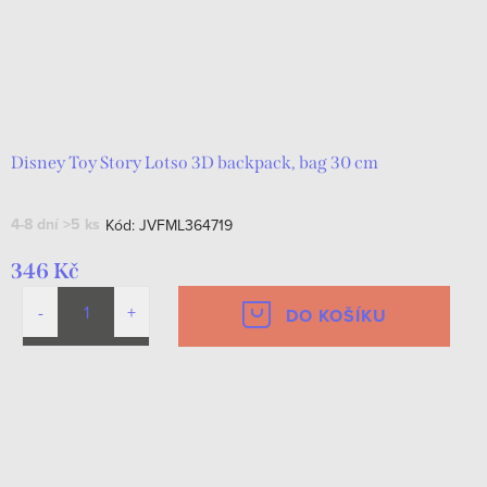
Disney Toy Story Lotso 3D backpack, bag 30 cm
4-8 dní
>5 ks
Kód:
JVFML364719
346 Kč
DO KOŠÍKU