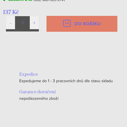
137 Kč
DO KOŠÍKU
O
v
l
á
Expedice
d
Expedujeme do 1 - 3 pracovních dnů dle stavu skladu
a
c
Garance doručení
nepoškozeného zboží
í
p
r
v