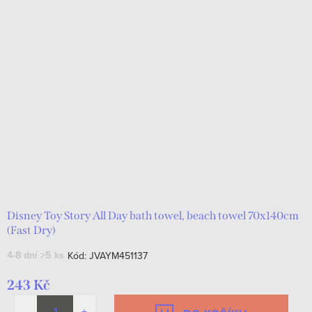
Disney Toy Story All Day bath towel, beach towel 70x140cm
(Fast Dry)
4-8 dní
>5 ks
Kód:
JVAYM451137
243 Kč