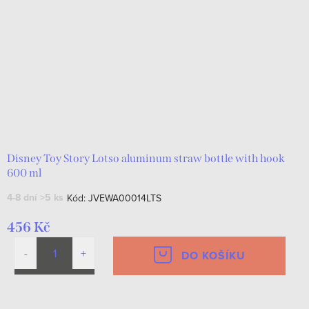
Disney Toy Story Lotso aluminum straw bottle with hook
600 ml
4-8 dní
>5 ks
Kód:
JVEWA00014LTS
456 Kč
DO KOŠÍKU