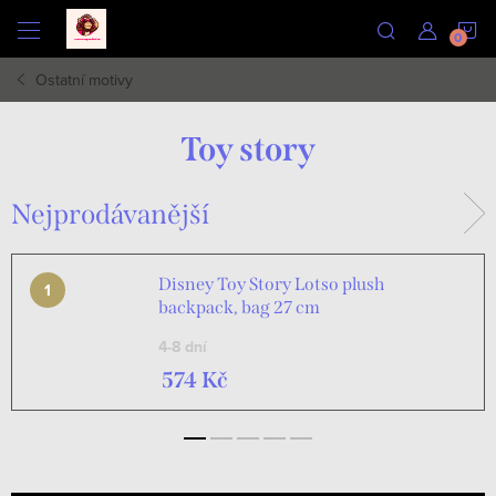
Přejít
N
na
obsah
Ostatní motivy
K
Toy story
Nejprodávanější
Disney Toy Story Lotso plush
backpack, bag 27 cm
4-8 dní
574 Kč