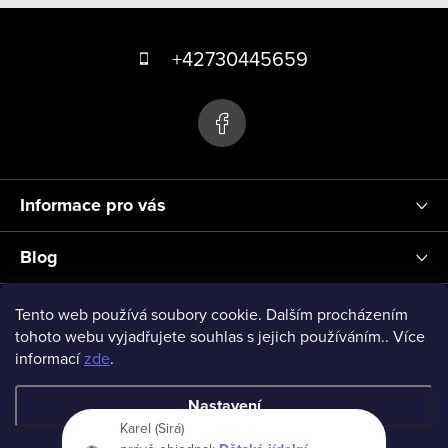
k
Z
y
á
+42730445659
v
p
ý
p
a
i
t
s
í
u
Informace pro vás
Blog
Přihlášení
Tento web používá soubory cookie. Dalším procházením
tohoto webu vyjadřujete souhlas s jejich používáním.. Více
informací
zde
.
vseprodeti-eu
Nastavení
Karel (Sirá)