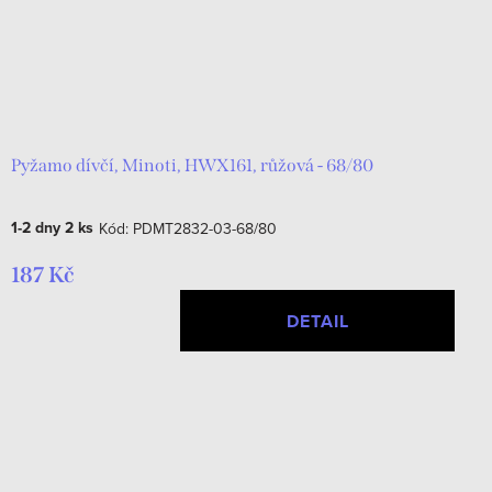
Pyžamo dívčí, Minoti, HWX161, růžová - 68/80
1-2 dny
2 ks
Kód:
PDMT2832-03-68/80
187 Kč
DETAIL