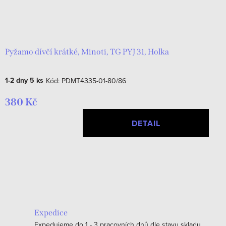
Pyžamo dívčí krátké, Minoti, TG PYJ 31, Holka
1-2 dny
5 ks
Kód:
PDMT4335-01-80/86
380 Kč
DETAIL
O
v
l
á
Expedice
d
Expedujeme do 1 - 3 pracovních dnů dle stavu skladu