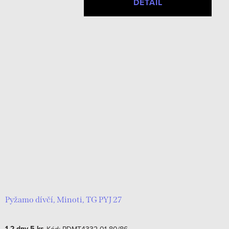
DETAIL
Pyžamo dívčí, Minoti, TG PYJ 27
1-2 dny
5 ks
Kód:
PDMT4332-01-80/86