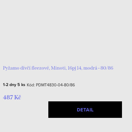
Pyžamo dívčí fleezové, Minoti, 16pj 14, modrá - 80/86
1-2 dny
5 ks
Kód:
PDMT4830-04-80/86
487 Kč
DETAIL