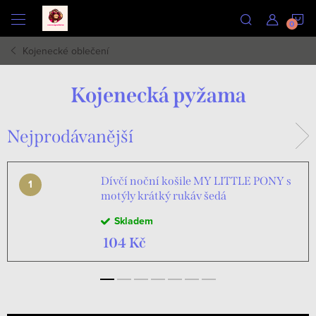
Přejít
N
na
obsah
Kojenecké oblečení
K
Kojenecká pyžama
Nejprodávanější
Dívčí noční košile MY LITTLE PONY s
motýly krátký rukáv šedá
Skladem
104 Kč