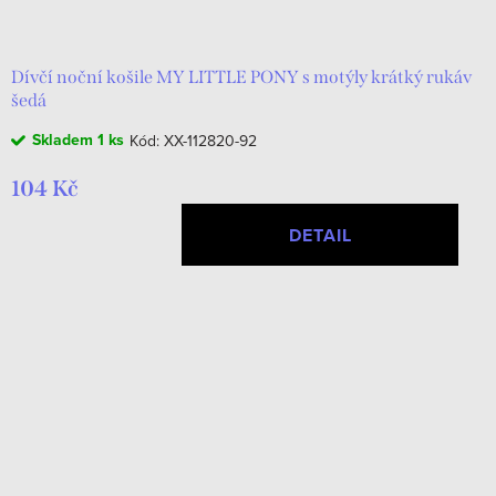
d
t
u
ů
k
Dívčí noční košile MY LITTLE PONY s motýly krátký rukáv
šedá
t
Skladem
1 ks
Kód:
XX-112820-92
ů
104 Kč
DETAIL