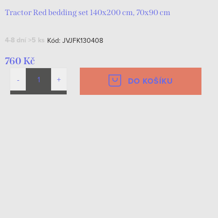
Tractor Red bedding set 140x200 cm, 70x90 cm
4-8 dní
>5 ks
Kód:
JVJFK130408
760 Kč
DO KOŠÍKU