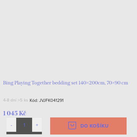
Bing Playing Together bedding set 140×200cm, 70×90 cm
4-8 dní
>5 ks
Kód:
JVJFK041291
1 045 Kč
DO KOŠÍKU