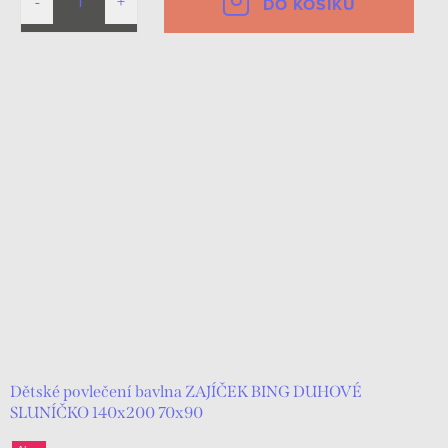
DO KOŠÍKU
Dětské povlečení bavlna ZAJÍČEK BING DUHOVÉ
SLUNÍČKO 140x200 70x90