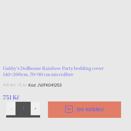
Gabby's Dollhouse Rainbow Party bedding cover
140×200cm, 70×90 cm microfibre
4-8 dní
>5 ks
Kód:
JVJFK041253
751 Kč
DO KOŠÍKU