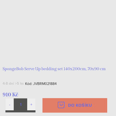
SpongeBob Serve Up bedding set 140x200cm, 70x90 cm
4-8 dní
>5 ks
Kód:
JVBRM021884
910 Kč
DO KOŠÍKU