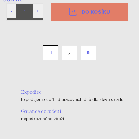
DO KOŠÍKU
O
v
S
1
5
l
t
á
r
d
á
a
n
c
k
Expedice
í
o
Expedujeme do 1 - 3 pracovních dnů dle stavu skladu
p
v
r
Garance doručení
á
v
nepoškozeného zboží
n
k
í
y