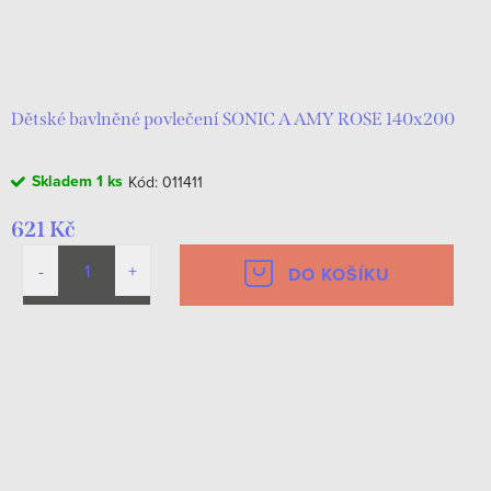
o
k
d
t
u
ů
k
Dětské bavlněné povlečení SONIC A AMY ROSE 140x200
t
Skladem
1 ks
Kód:
011411
ů
621 Kč
DO KOŠÍKU