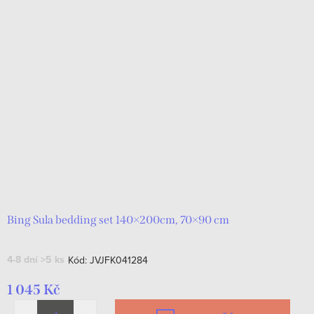
Bing Sula bedding set 140×200cm, 70×90 cm
4-8 dní
>5 ks
Kód:
JVJFK041284
1 045 Kč