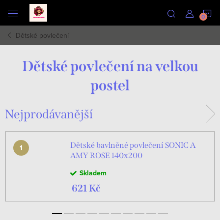
Přejít
N
na
obsah
Dětské povlečení
K
Dětské povlečení na velkou
postel
Nejprodávanější
Dětské bavlněné povlečení SONIC A
AMY ROSE 140x200
Skladem
621 Kč