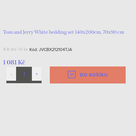
Tom and Jerry White bedding set 140x200cm, 70x90 cm
4-8 dní
>5 ks
Kód:
JVCBX212104TJA
1 081 Kč
DO KOŠÍKU