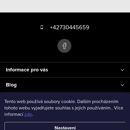
v
ý
Z
p
á
+42730445659
i
s
p
u
a
t
í
Informace pro vás
Blog
Přihlášení
Tento web používá soubory cookie. Dalším procházením
tohoto webu vyjadřujete souhlas s jejich používáním.. Více
informací
zde
.
vseprodeti-eu
Nastavení