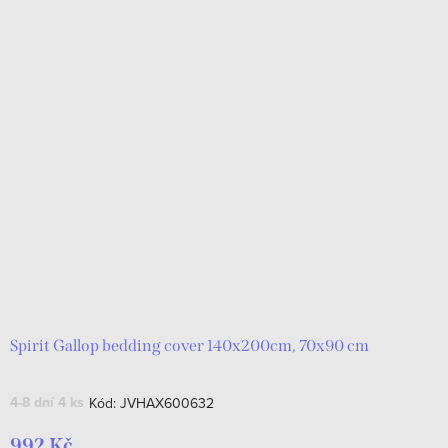
Spirit Gallop bedding cover 140x200cm, 70x90 cm
4-8 dní
4 ks
Kód:
JVHAX600632
992 Kč