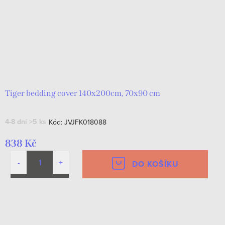
Tiger bedding cover 140x200cm, 70x90 cm
4-8 dní
>5 ks
Kód:
JVJFK018088
838 Kč
DO KOŠÍKU