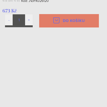
4-8 dní
4 ks
Kód:
JVJFK026120
673 Kč
DO KOŠÍKU