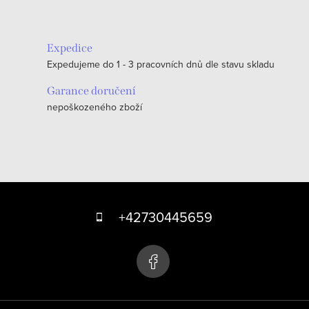
Expedice
Expedujeme do 1 - 3 pracovních dnů dle stavu skladu
Garance doručení
nepoškozeného zboží
Z
á
+42730445659
p
a
t
í