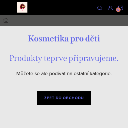
Přejít
N
na
obsah
Domů
K
Kosmetika pro děti
Produkty teprve připravujeme.
Můžete se ale podívat na ostatní kategorie.
ZPĚT DO OBCHODU