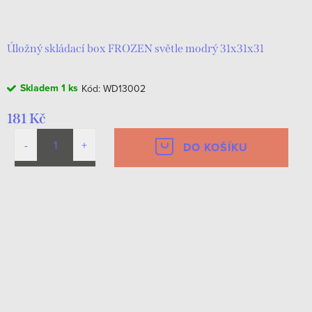
d
t
u
ů
k
Úložný skládací box FROZEN světle modrý 31x31x31
t
Skladem
1 ks
Kód:
WD13002
ů
181 Kč
DO KOŠÍKU