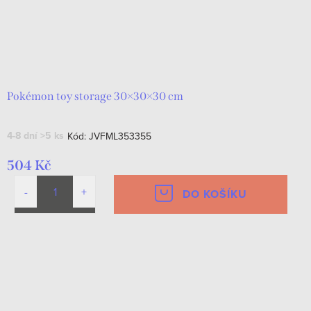
Pokémon toy storage 30×30×30 cm
4-8 dní
>5 ks
Kód:
JVFML353355
504 Kč
DO KOŠÍKU