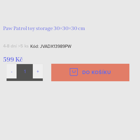
Paw Patrol toy storage 30×30×30 cm
4-8 dní
>5 ks
Kód:
JVADX13989PW
599 Kč
DO KOŠÍKU