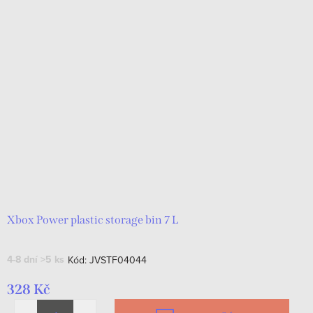
Xbox Power plastic storage bin 7 L
4-8 dní
>5 ks
Kód:
JVSTF04044
328 Kč