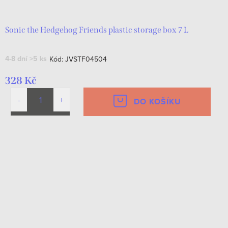
Sonic the Hedgehog Friends plastic storage box 7 L
4-8 dní
>5 ks
Kód:
JVSTF04504
328 Kč
DO KOŠÍKU