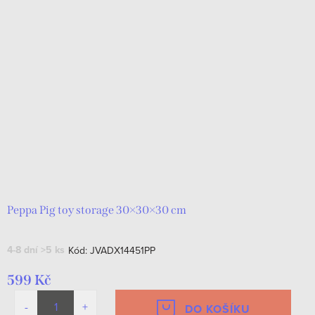
Peppa Pig toy storage 30×30×30 cm
4-8 dní
>5 ks
Kód:
JVADX14451PP
599 Kč
DO KOŠÍKU