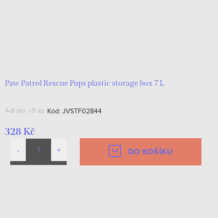
Paw Patrol Rescue Pups plastic storage box 7 L
4-8 dní
>5 ks
Kód:
JVSTF02844
328 Kč
DO KOŠÍKU