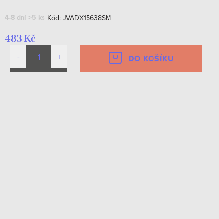
4-8 dní
>5 ks
Kód:
JVADX15638SM
483 Kč
DO KOŠÍKU