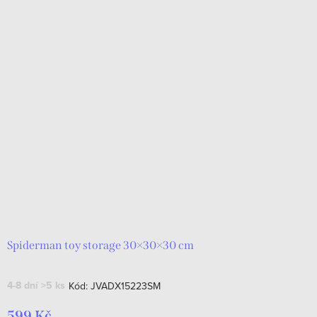
Spiderman toy storage 30×30×30 cm
4-8 dní
>5 ks
Kód:
JVADX15223SM
599 Kč