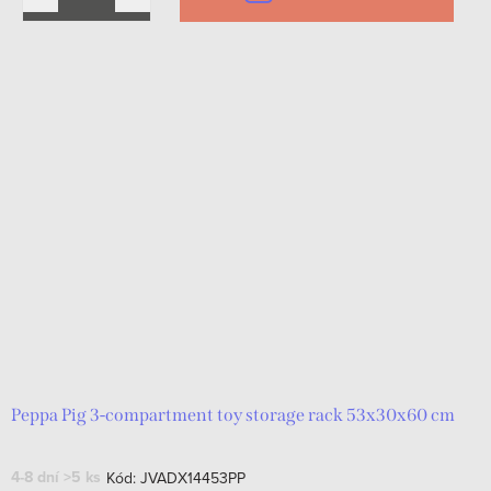
Peppa Pig 3-compartment toy storage rack 53x30x60 cm
4-8 dní
>5 ks
Kód:
JVADX14453PP