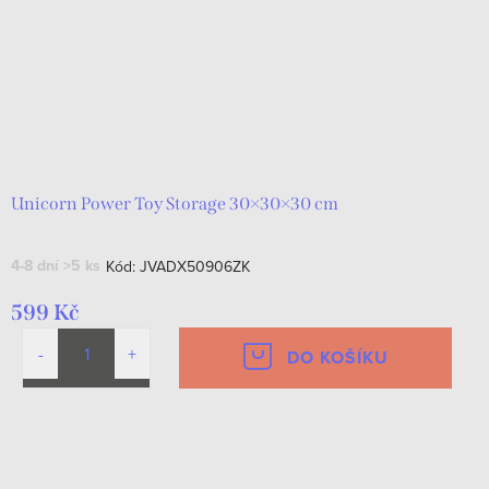
Unicorn Power Toy Storage 30×30×30 cm
4-8 dní
>5 ks
Kód:
JVADX50906ZK
599 Kč
DO KOŠÍKU