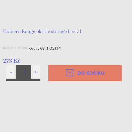
Unicorn Range plastic storage box 7 L
4-8 dní
>5 ks
Kód:
JVSTF03134
273 Kč
DO KOŠÍKU