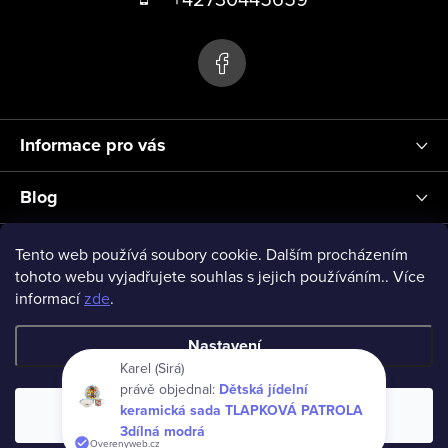
s
p
u
a
t
í
Informace pro vás
Blog
Přihlášení
Tento web používá soubory cookie. Dalším procházením
tohoto webu vyjadřujete souhlas s jejich používáním.. Více
informací
zde
.
vseprodeti-eu
Nastavení
Karel (Sirá)
právě objednal:
Dětská jídelní
Copyright 2026
www.vseprodeti.eu
. Všechna práva vyhrazena.
keramická sada TLAPKOVÁ PATROLA
Souhlasím
Vytvořil Shoptet
3dílná modrá
Overenyweb.cz