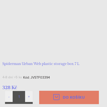
Spiderman Urban Web plastic storage box 7 L
4-8 dní
>5 ks
Kód:
JVSTF03394
328 Kč
DO KOŠÍKU