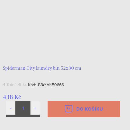
Spiderman City laundry bin 52x30 cm
4-8 dní
>5 ks
Kód:
JVAYM450666
438 Kč
DO KOŠÍKU