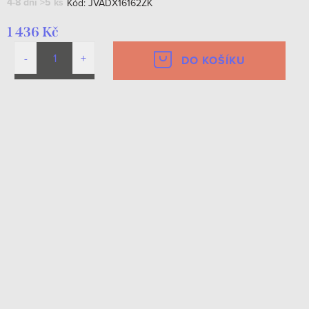
4-8 dní
>5 ks
Kód:
JVADX16162ZK
1 436 Kč
DO KOŠÍKU