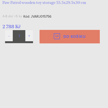
Paw Patrol wooden toy storage 55.5x29.5x30 cm
4-8 dní
>5 ks
Kód:
JVARJ015756
2 788 Kč
DO KOŠÍKU