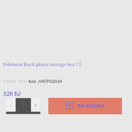
Pokémon Rock plastic storage box 7 L
4-8 dní
>5 ks
Kód:
JVSTF02024
328 Kč
DO KOŠÍKU