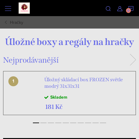
Přejít
N
na
obsah
Hračky
K
Úložné boxy a regály na hračky
Nejprodávanější
Úložný skládací box FROZEN světle
modrý 31x31x31
Skladem
181 Kč