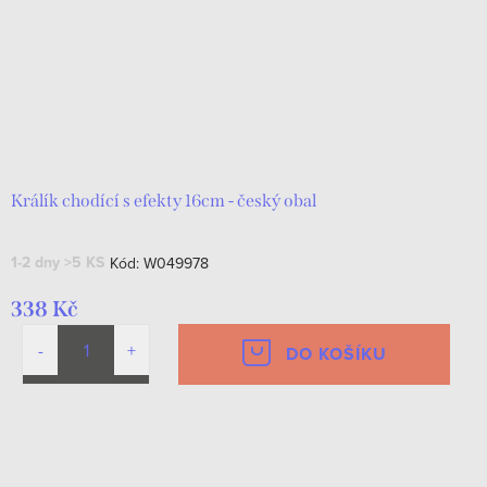
Králík chodící s efekty 16cm - český obal
1-2 dny
>5 KS
Kód:
W049978
338 Kč
DO KOŠÍKU