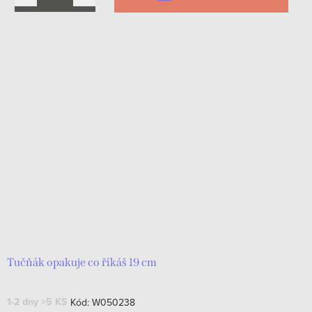
Tučňák opakuje co říkáš 19 cm
1-2 dny
>5 KS
Kód:
W050238