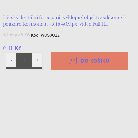
Dětský digitální fotoaparát výklopný objektiv silikonové
pouzdro Kosmonaut - foto 40Mpx, video Full HD
1-2 dny
>5 KS
Kód:
W053022
641 Kč
DO KOŠÍKU