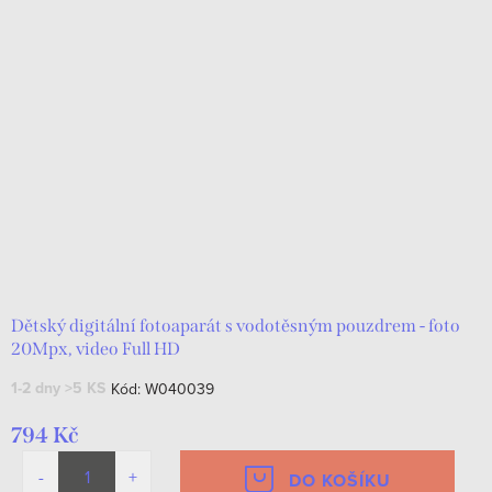
Dětský digitální fotoaparát s vodotěsným pouzdrem - foto
20Mpx, video Full HD
1-2 dny
>5 KS
Kód:
W040039
794 Kč
DO KOŠÍKU