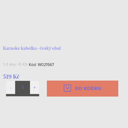
Karaoke kabelka - český obal
1-2 dny
>5 KS
Kód:
W021567
519 Kč
DO KOŠÍKU