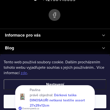
s
p
u
a
t
í
Informace pro vás
Blog
Přihlášení
Tento web používá soubory cookie. Dalším procházením
tohoto webu vyjadřujete souhlas s jejich používáním.. Více
informací
zde
.
vseprodeti-eu
Nastavení
Pavlína
právě objednal:
Dárková taška
Copyright 2026
www.vseprodeti.eu
. Všechna práva vyhrazena.
DINOSAUŘI netkaná textilie assort
Souhlasím
Vytvořil Shoptet
27x29x12cm
Overenyweb.cz