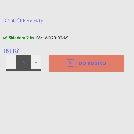
d
t
u
ů
k
BROUČEK s efekty
t
Skladem
2 ks
Kód:
W028132-1-S
ů
181 Kč
DO KOŠÍKU