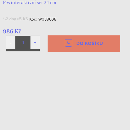
Pes interaktivní set 24 cm
1-2 dny
>5 KS
Kód:
W039608
986 Kč
DO KOŠÍKU