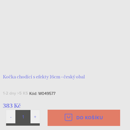
Kočka chodící s efekty 16cm - český obal
1-2 dny
>5 KS
Kód:
W049577
383 Kč
DO KOŠÍKU