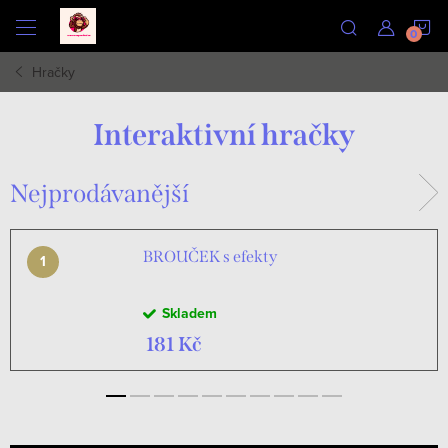
Přejít
N
na
obsah
Hračky
K
Interaktivní hračky
Nejprodávanější
BROUČEK s efekty
Skladem
181 Kč