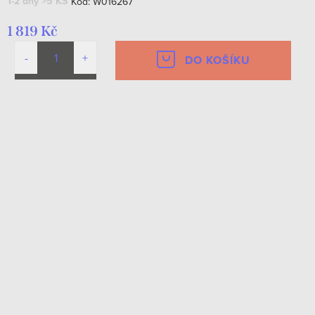
1-2 dny
>5 KS
Kód:
W016267
1 819 Kč
DO KOŠÍKU