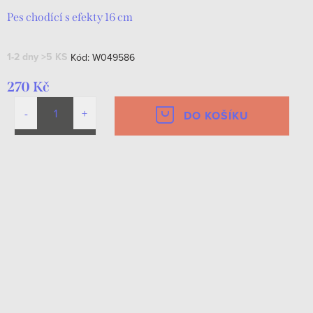
Pes chodící s efekty 16 cm
1-2 dny
>5 KS
Kód:
W049586
270 Kč
DO KOŠÍKU