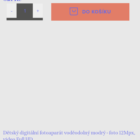
DO KOŠÍKU
Dětský digitální fotoaparát voděodolný modrý - foto 12Mpx,
video Full HD