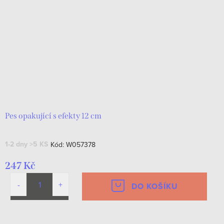
Pes opakující s efekty 12 cm
1-2 dny
>5 KS
Kód:
W057378
247 Kč
DO KOŠÍKU