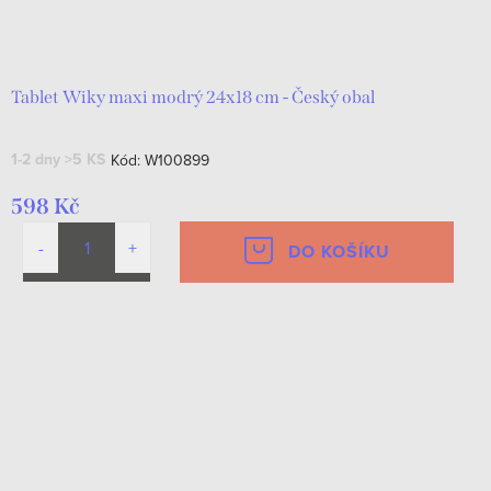
Tablet Wiky maxi modrý 24x18 cm - Český obal
1-2 dny
>5 KS
Kód:
W100899
598 Kč
DO KOŠÍKU