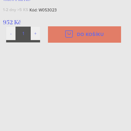
1-2 dny
>5 KS
Kód:
W053023
952 Kč
DO KOŠÍKU