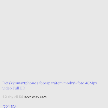
Dětský smartphone s fotoaparátem modrý - foto 48Mpx,
video Full HD
1-2 dny
>5 KS
Kód:
W053024
621 Kč