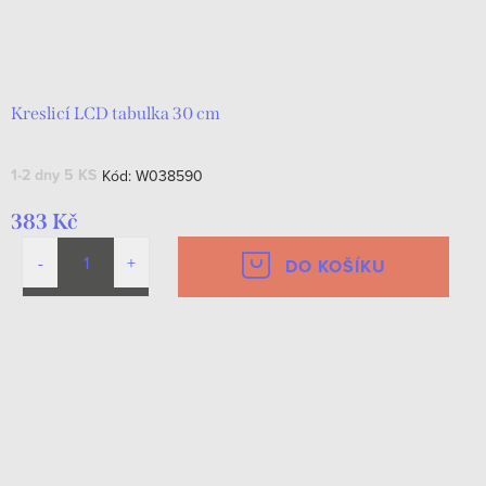
Kreslicí LCD tabulka 30 cm
1-2 dny
5 KS
Kód:
W038590
383 Kč
DO KOŠÍKU