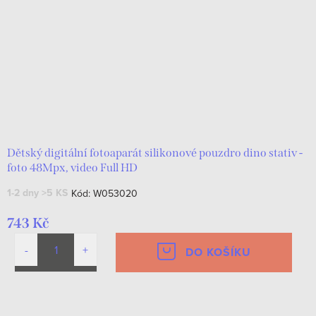
Dětský digitální fotoaparát silikonové pouzdro dino stativ -
foto 48Mpx, video Full HD
1-2 dny
>5 KS
Kód:
W053020
743 Kč
DO KOŠÍKU