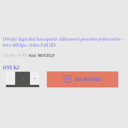
Dětský digitální fotoaparát silikonové pouzdro jednorožec -
foto 48Mpx, video Full HD
1-2 dny
>5 KS
Kód:
W053021
691 Kč
DO KOŠÍKU