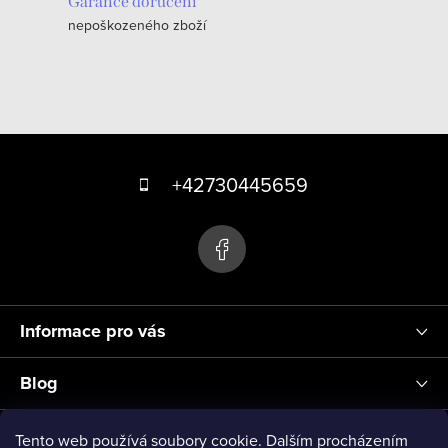
c
Garance doručení
nepoškozeného zboží
í
p
r
v
k
Z
y
á
+42730445659
v
p
ý
p
a
i
t
s
í
u
Informace pro vás
Blog
Přihlášení
Tento web používá soubory cookie. Dalším procházením