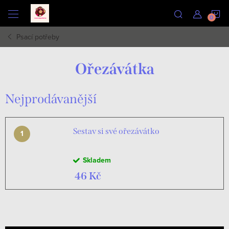
Přejít
N
na
obsah
Psací potřeby
K
Ořezávátka
Nejprodávanější
Sestav si své ořezávátko
Skladem
46 Kč