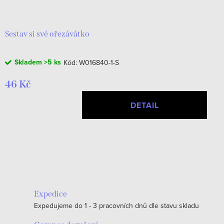
d
t
u
ů
k
Sestav si své ořezávátko
t
Skladem
>5 ks
Kód:
W016840-1-S
ů
46 Kč
DETAIL
O
v
l
á
Expedice
d
Expedujeme do 1 - 3 pracovních dnů dle stavu skladu
a