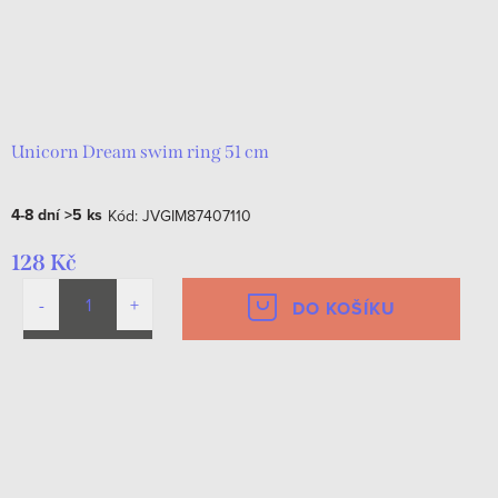
Unicorn Dream swim ring 51 cm
4-8 dní
>5 ks
Kód:
JVGIM87407110
128 Kč
DO KOŠÍKU