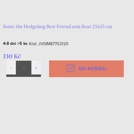
Sonic the Hedgehog Best Friend arm float 25x15 cm
4-8 dní
>5 ks
Kód:
JVGIM87702120
130 Kč
DO KOŠÍKU