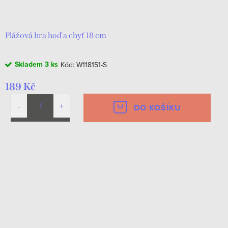
d
t
u
ů
k
Plážová hra hoď a chyť 18 cm
t
Skladem
3 ks
Kód:
W118151-S
ů
189 Kč
DO KOŠÍKU