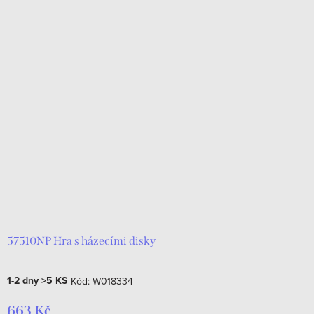
57510NP Hra s házecími disky
1-2 dny
>5 KS
Kód:
W018334
663 Kč