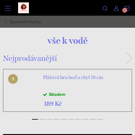
Přejít
N
na
obsah
Sportovní hračky
K
vše k vodě
Nejprodávanější
Plážová hra hoď a chyť 18 cm
Skladem
189 Kč