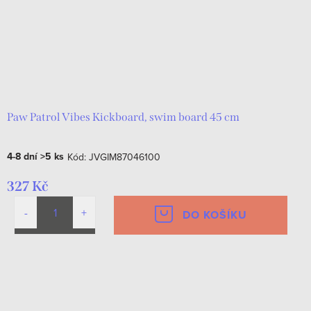
Paw Patrol Vibes Kickboard, swim board 45 cm
4-8 dní
>5 ks
Kód:
JVGIM87046100
327 Kč
DO KOŠÍKU