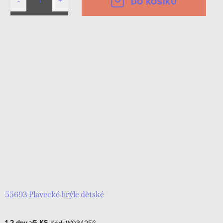
DO KOŠÍKU
55693 Plavecké brýle dětské
1-2 dny
>5 KS
Kód:
W034256