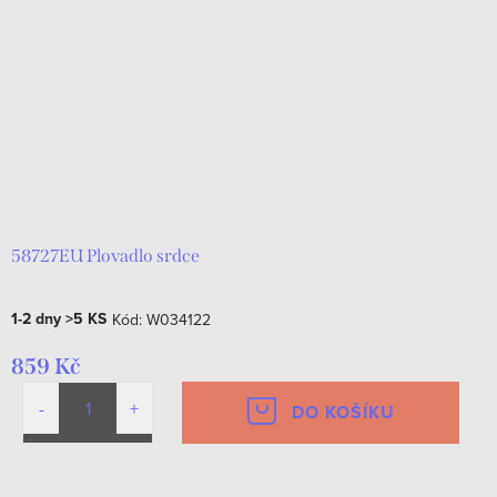
58727EU Plovadlo srdce
1-2 dny
>5 KS
Kód:
W034122
859 Kč
DO KOŠÍKU