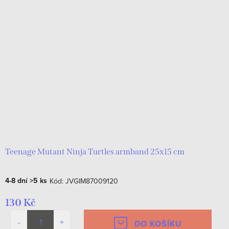
Teenage Mutant Ninja Turtles armband 25x15 cm
4-8 dní
>5 ks
Kód:
JVGIM87009120
130 Kč
DO KOŠÍKU