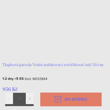
Tlapková patrola Vodní nafukovací roztřikovač míč 50 cm
1-2 dny
>5 KS
Kód:
W053844
956 Kč
DO KOŠÍKU