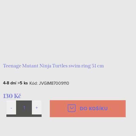
Teenage Mutant Ninja Turtles swim ring 51 cm
4-8 dní
>5 ks
Kód:
JVGIM87009110
130 Kč
DO KOŠÍKU