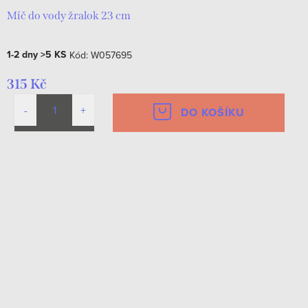
Míč do vody žralok 23 cm
1-2 dny
>5 KS
Kód:
W057695
315 Kč
DO KOŠÍKU