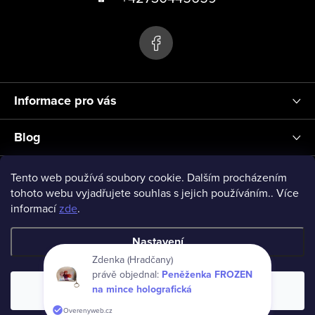
s
p
u
a
t
í
Informace pro vás
Blog
Přihlášení
Tento web používá soubory cookie. Dalším procházením
tohoto webu vyjadřujete souhlas s jejich používáním.. Více
informací
zde
.
vseprodeti-eu
Nastavení
Zdenka (Hradčany)
právě objednal:
Peněženka FROZEN
Copyright 2026
www.vseprodeti.eu
. Všechna práva vyhrazena.
na mince holografická
Souhlasím
Vytvořil Shoptet
Overenyweb.cz