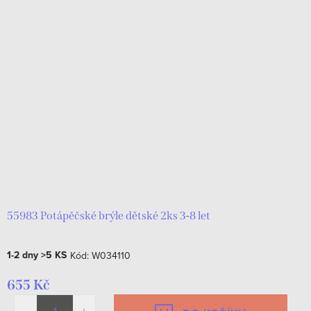
55983 Potápěčské brýle dětské 2ks 3-8 let
1-2 dny
>5 KS
Kód:
W034110
655 Kč