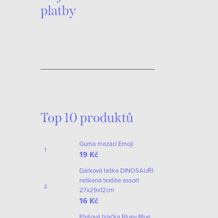
platby
r
v
k
y
v
ý
p
Top 10 produktů
i
s
Guma mazací Emoji
u
19 Kč
Dárková taška DINOSAUŘI
netkaná textilie assort
27x29x12cm
16 Kč
Plyšová hračka Bluey Blue