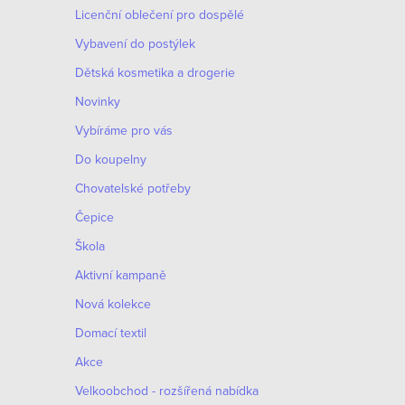
o
Licenční oblečení pro dospělé
p
d
Vybavení do postýlek
r
Dětská kosmetika a drogerie
u
o
Novinky
k
d
Vybíráme pro vás
t
Do koupelny
u
ů
Chovatelské potřeby
k
Čepice
t
Škola
ů
Aktivní kampaně
Nová kolekce
Domací textil
Akce
Velkoobchod - rozšířená nabídka