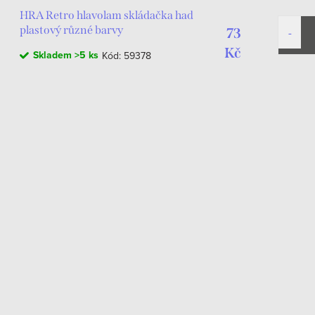
HRA Retro hlavolam skládačka had
plastový různé barvy
73
Kč
Skladem
>5 ks
Kód:
59378