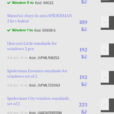
Kč
Skladem
5 ks
Kód:
34022
Sluneční clony do auta SPIDERMAN
2 ks v balení
189
Kč
Skladem
1 ks
Kód:
55938-S
Unicorn Little sunshade for
windows 2 pcs
192
Kč
4-8 dní
>5 ks
Kód:
JVFML158252
Spiderman Enemies sunshade for
windows set of 2
192
Kč
4-8 dní
>5 ks
Kód:
JVFML723063
Spiderman City window sunshade,
set of 2
223
Kč
4-8 dní
>5 ks
Kód:
JVADX15951SM