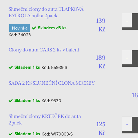
Sluneční clony do auta TLAPKOVÁ
PATROLA holka 2pack
139
Skladem
>5 ks
Novinka
Kč
Kód:
34023
Clony do auta CARS 2 ks v balení
189
Kč
Skladem
1 ks
Kód:
55939-S
SADA 2 KS SLUNEČNÍ CLONA MICKEY
16
Skladem
1 ks
Kód:
9330
Sluneční clony KRTEČEK do auta
2pack
125
Kč
Skladem
1 ks
Kód:
W170809-S