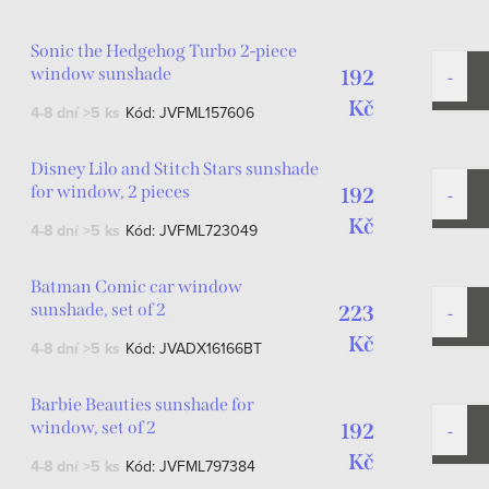
Sonic the Hedgehog Turbo 2-piece
window sunshade
192
Kč
4-8 dní
>5 ks
Kód:
JVFML157606
Disney Lilo and Stitch Stars sunshade
for window, 2 pieces
192
Kč
4-8 dní
>5 ks
Kód:
JVFML723049
Batman Comic car window
sunshade, set of 2
223
Kč
4-8 dní
>5 ks
Kód:
JVADX16166BT
Barbie Beauties sunshade for
window, set of 2
192
Kč
4-8 dní
>5 ks
Kód:
JVFML797384