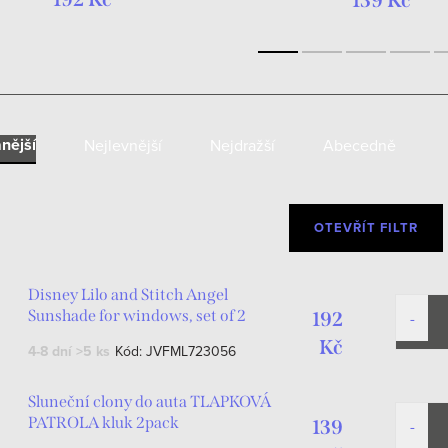
139 Kč
nější
Nejlevnější
Nejdražší
Abecedně
OTEVŘÍT FILTR
Disney Lilo and Stitch Angel
Sunshade for windows, set of 2
192
Kč
4-8 dní
>5 ks
Kód:
JVFML723056
Sluneční clony do auta TLAPKOVÁ
PATROLA kluk 2pack
139