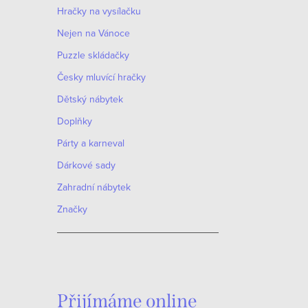
Hračky na vysílačku
Nejen na Vánoce
Puzzle skládačky
Česky mluvící hračky
Dětský nábytek
Doplňky
O
Párty a karneval
v
Dárkové sady
l
Zahradní nábytek
á
Značky
d
a
c
í
Přijímáme online
p