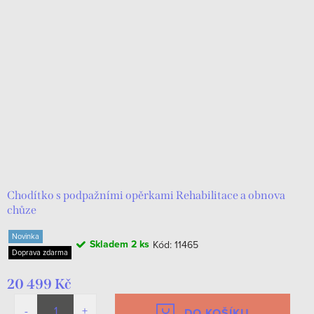
Chodítko s podpažními opěrkami Rehabilitace a obnova
chůze
Novinka
Skladem
2 ks
Kód:
11465
Doprava zdarma
20 499 Kč
DO KOŠÍKU