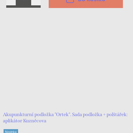
Akupunkturní podložka "Ortek". Sada podložka + polštářek:
aplikátor Kuzněcova
Novinka