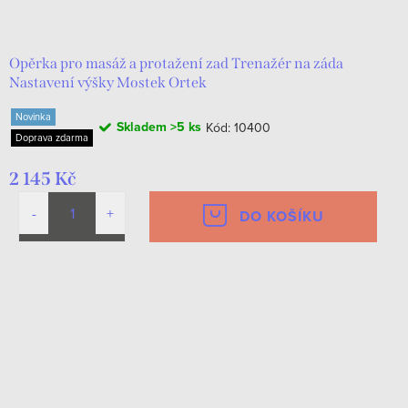
d
t
u
ů
k
Opěrka pro masáž a protažení zad Trenažér na záda
Nastavení výšky Mostek Ortek
t
Novinka
ů
Skladem
>5 ks
Kód:
10400
Doprava zdarma
2 145 Kč
DO KOŠÍKU