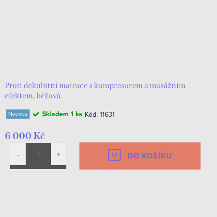
Proti dekubitní matrace s kompresorem a masážním
efektem, béžová
Skladem
1 ks
Kód:
11631
Novinka
6 000 Kč
DO KOŠÍKU