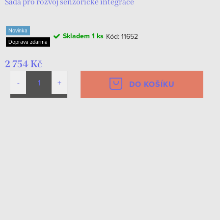
Sada pro rozvoj senzorické integrace
Novinka
Skladem
1 ks
Kód:
11652
Doprava zdarma
2 754 Kč
DO KOŠÍKU