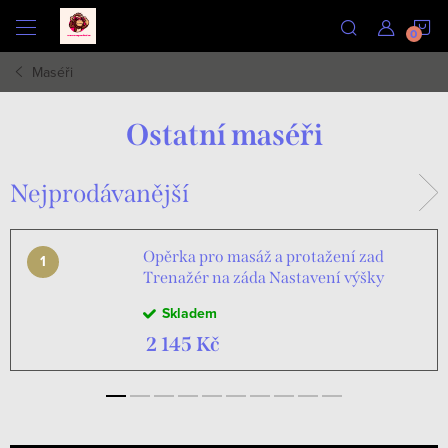
Přejít
N
na
obsah
Maséři
K
Ostatní maséři
Nejprodávanější
Opěrka pro masáž a protažení zad
Trenažér na záda Nastavení výšky
Mostek Ortek
Skladem
2 145 Kč