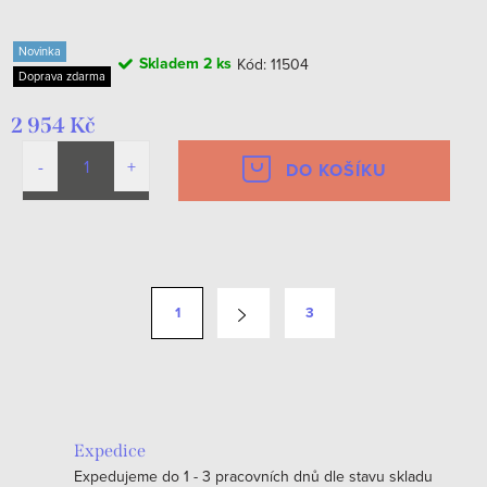
Novinka
Skladem
2 ks
Kód:
11504
Doprava zdarma
2 954 Kč
DO KOŠÍKU
O
v
S
1
3
l
t
á
r
d
á
a
n
c
k
Expedice
í
o
Expedujeme do 1 - 3 pracovních dnů dle stavu skladu