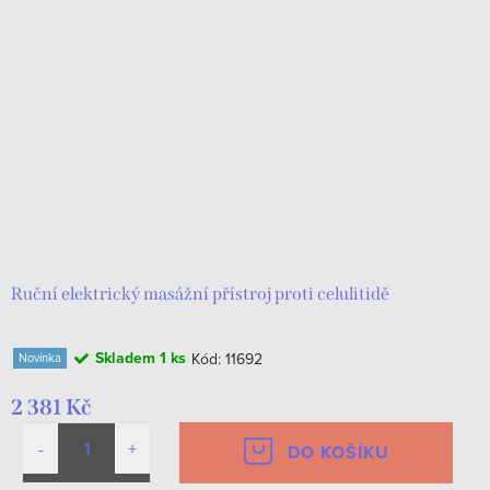
Ruční elektrický masážní přístroj proti celulitidě
Skladem
1 ks
Kód:
11692
Novinka
2 381 Kč
DO KOŠÍKU